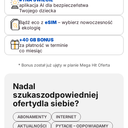
aplikacja AI dla bezpieczeństwa
Twojego dziecka
Bądź eco z
eSIM
– wybierz nowoczesność
i ekologię
+
40
GB BONUS
za płatność w terminie
co miesiąc
* Bonus został już ujęty w planie Mega Hit Oferta
Nadal
szukasz
odpowiedniej
oferty
dla siebie?
ABONAMENTY
INTERNET
AKTUALNOŚCI
PYTACIE – ODPOWIADAMY