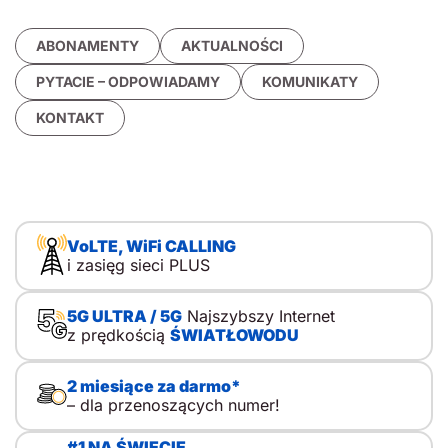
ABONAMENTY
AKTUALNOŚCI
PYTACIE – ODPOWIADAMY
KOMUNIKATY
KONTAKT
VoLTE, WiFi CALLING
i zasięg sieci PLUS
5G ULTRA / 5G
Najszybszy Internet
z prędkością
ŚWIATŁOWODU
2 miesiące za darmo*
– dla przenoszących numer!
#1 NA ŚWIECIE