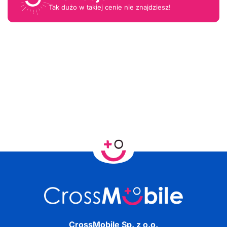
Tak dużo w takiej cenie nie znajdziesz!
CrossMobile Sp. z o.o.