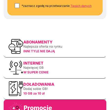
*zaznacz zgodę na przetwarzanie
Twoich danych
ABONAMENTY
Najlepsza oferta na rynku
INNI TYLE NIE DAJĄ
INTERNET
Najwięcej GB
W SUPER CENIE
DOŁADOWANIA
Dodaj sobie GB!
10 GB za 10 zł
Promocje