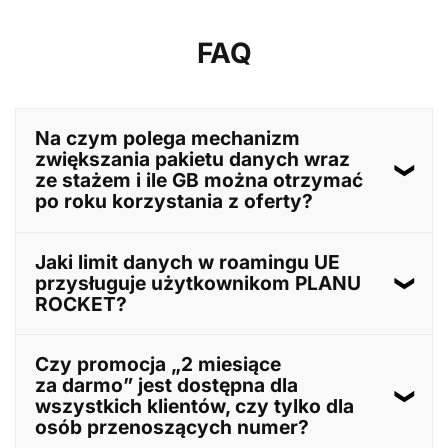
FAQ
Na czym polega mechanizm
zwiększania pakietu danych wraz
ze stażem i ile GB można otrzymać
po roku korzystania z oferty?
Mechanizm zwiększania pakietu danych w ofercie
Jaki limit danych w roamingu UE
PLAN ROCKET polega na stopniowym przyznawaniu
przysługuje użytkownikom PLANU
dodatkowych gigabajtów w miarę wydłużania okresu
ROCKET?
korzystania z usługi. Na początku użytkownik
otrzymuje 100 GB miesięcznie. Po sześciu miesiącach
pakiet wzrasta do 300 GB, a po roku osiąga 500 GB.
Użytkownicy PLANU ROCKET mają do dyspozycji 17
Czy promocja „2 miesiące
Dodatkowo, za terminowe opłacanie faktur,
GB danych miesięcznie w roamingu na terenie Unii
za darmo” jest dostępna dla
przyznawany jest bonus 40 GB miesięcznie.
Europejskiej. Po wykorzystaniu tego limitu, dalsza
W efekcie, po roku sumaryczny miesięczny pakiet
wszystkich klientów, czy tylko dla
transmisja danych w roamingu może wiązać się
danych może wynosić nawet 540 GB.
osób przenoszących numer?
z dodatkowymi opłatami zgodnie z cennikiem