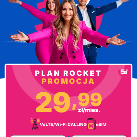
PLAN ROCKET
PROMOCJA
29
,99
zł/mies.
VoLTE/Wi-Fi CALLING
eSIM