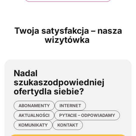
Twoja satysfakcja – nasza
wizytówka
Nadal
szukasz
odpowiedniej
oferty
dla siebie?
ABONAMENTY
INTERNET
AKTUALNOŚCI
PYTACIE – ODPOWIADAMY
KOMUNIKATY
KONTAKT