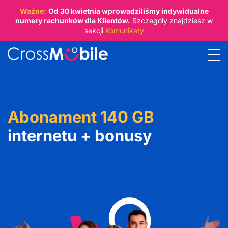
Ważne:
Od
30 kwietnia
wprowadziliśmy indywidualne
numery rachunków dla Klientów.
Szczegóły znajdziesz w
sekcji
Komunikaty
Abonament 140 GB
internetu + bonusy