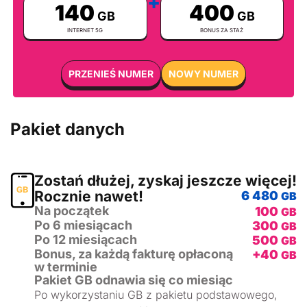
+
140
400
GB
GB
INTERNET 5G
BONUS ZA STAŻ
PRZENIEŚ NUMER
NOWY NUMER
Pakiet danych
Zostań dłużej, zyskaj jeszcze więcej!
Rocznie nawet!
6 480
GB
Na początek
100
GB
Po 6 miesiącach
300
GB
Po 12 miesiącach
500
GB
Bonus, za każdą fakturę opłaconą
+40
GB
w terminie
Pakiet GB odnawia się co miesiąc
Po wykorzystaniu GB z pakietu podstawowego,