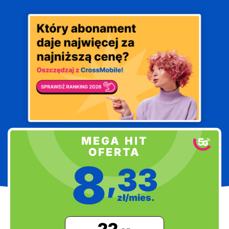
Oszczędzaj
MEGA HIT
z
OFERTA
CrossMobile!
8
,33
zł/mies.
22