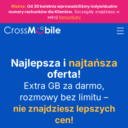
Ważne:
Od
30 kwietnia
wprowadziliśmy indywidualne
numery rachunków dla Klientów.
Szczegóły znajdziesz w
sekcji
Komunikaty
Najlepsza i
najtańsza
oferta!
Extra GB za darmo,
rozmowy bez limitu –
nie znajdziesz lepszych
cen!