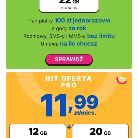
GB
INTERNET 5G
100 zł jednorazowo
Plan płatny
za rok
z góry
bez limitu
Rozmowy, SMS-y i MMS-y
na ile chcesz
Umowa
SPRAWDŹ
HIT OFERTA
PRO
11
,99
zł/mies.
+
12
20
GB
GB