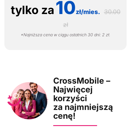
10
tylko za
zł/mies.
30.00
zł
*Najniższa cena w ciągu ostatnich 30 dni: 2 zł.
CrossMobile –
CrossMobile
Najwięcej
–
Najwięcej
korzyści
korzyści
za najmniejszą
za
najmniejszą
cenę!
cenę!