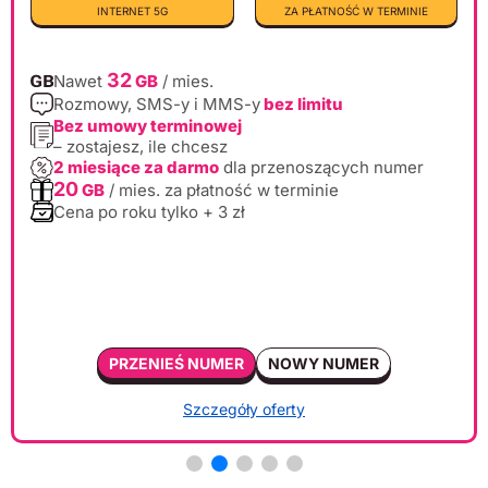
INTERNET 5G
ZA PŁATNOŚĆ W TERMINIE
32
Nawet
GB
/ mies.
Rozmowy, SMS-y i MMS-y
bez limitu
Bez umowy terminowej
– zostajesz, ile chcesz
2 miesiące za darmo
dla przenoszących numer
20
GB
/ mies. za płatność w terminie
Cena po roku tylko + 3 zł
PRZENIEŚ NUMER
NOWY NUMER
Szczegóły oferty