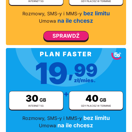
INTERNET 5G
GDY PŁACISZ W TERMINIE
bez limitu
Rozmowy, SMS-y i MMS-y
na
ile chcesz
Umowa
SPRAWDŹ
PLAN FASTER
19
,99
zł/mies.
+
30
40
GB
GB
INTERNET 5G
GDY PŁACISZ W TERMINIE
bez limitu
Rozmowy, SMS-y i MMS-y
na ile chcesz
Umowa