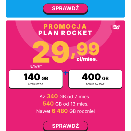
SPRAWDŹ
PROMOCJA
PLAN ROCKET
29
,99
zł/mies.
NAWET
+
140
400
GB
GB
INTERNET 5G
BONUS ZA STAŻ
340
Aż
GB od 7 mies.,
540
GB od 13 mies.
6 480
Nawet
GB rocznie!
SPRAWDŹ