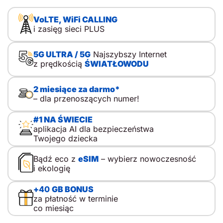
VoLTE, WiFi CALLING
i zasięg sieci PLUS
5G ULTRA / 5G
Najszybszy Internet
z prędkością
ŚWIATŁOWODU
2 miesiące za darmo*
– dla przenoszących numer!
#1 NA ŚWIECIE
aplikacja AI dla bezpieczeństwa
Twojego dziecka
Bądź eco z
eSIM
– wybierz nowoczesność
i ekologię
+
40
GB BONUS
za płatność w terminie
co miesiąc