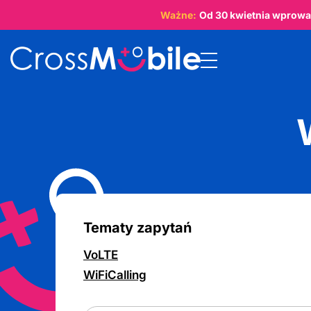
Ważne:
Od
30 kwietnia
wprowad
Tematy zapytań
VoLTE
WiFiCalling