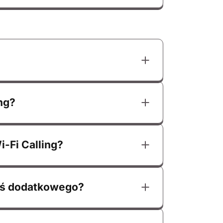
ing?
i-Fi Calling?
coś dodatkowego?