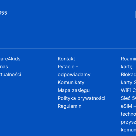
055
are4kids
Kontakt
Roamin
nas
Pytacie –
kartę
tualności
odpowiadamy
Bloka
Komunikaty
karty
Mapa zasięgu
WiFi C
Polityka prywatności
Sieć 
Regulamin
eSIM 
techno
przysz
komuni