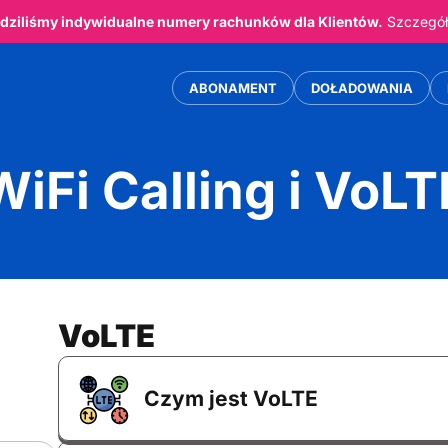
ziliśmy indywidualne numery rachunków dla Klientów.
Szczegóły
ABONAMENT
DOŁADOWANIA
WiFi Calling i VoLT
VoLTE
Czym jest VoLTE