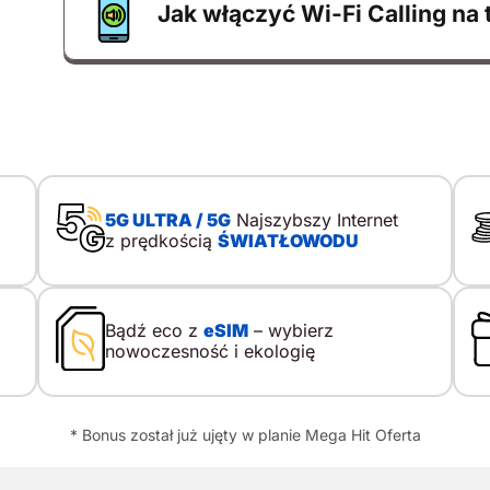
Jak włączyć Wi-Fi Calling na 
5G ULTRA / 5G
Najszybszy Internet
z prędkością
ŚWIATŁOWODU
Bądź eco z
eSIM
– wybierz
nowoczesność i ekologię
* Bonus został już ujęty w planie Mega Hit Oferta