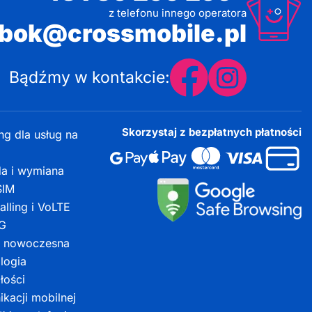
z telefonu innego operatora
bok@crossmobile.pl
Bądźmy w kontakcie:
Skorzystaj z bezpłatnych płatności
g dla usług na
da i wymiana
 SIM
alling i VoLTE
5G
– nowoczesna
logia
łości
kacji mobilnej