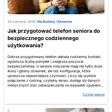
AdobeStock_1565597090
24 czerwca, 2026
•
Dla Rodziny i Seniorów
Jak przygotować telefon seniora do
bezpiecznego codziennego
użytkowania?
Dobrze przygotowany telefon ułatwia codzienny kontakt,
ogranicza liczbę pomyłek i zwiększa poczucie
bezpieczeństwa. U seniora znaczenie mają nie tylko duże
ikony i głośny dzwonek, ale też konfiguracja, która
upraszcza najważniejsze czynności. Liczy się szybkie
połączenie z rodziną, czytelny ekran, dostęp do danych
medycznych oraz zabezpieczenia na wypadek zgubienia
urządzenia lub podejrzanych połączeń. W artykule
Czytaj więcej
zebrano konkretne rozwiązania, które porządkują ekran,
wzmacniają ochronę i ułatwiają codzienne korzystanie ze
smartfona. Telefon staje się wtedy narzędziem wsparcia, a
nie źródłem chaosu. Z artykułu dowiesz się: Jak