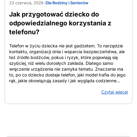
23 czerwca, 2026
•
Dla Rodziny i Seniorów
Jak przygotować dziecko do
odpowiedzialnego korzystania z
telefonu?
Telefon w życiu dziecka nie jest gadżetem. To narzędzie
kontaktu, organizacji dnia i wsparcia bezpieczeństwa, ale
też źródło bodźców, pokus i ryzyk, które pojawiają się
szybciej, niż wielu dorosłych zakłada. Dlatego samo
wręczenie urządzenia nie zamyka tematu. Znaczenie ma
to, po co dziecko dostaje telefon, jaki model trafia do jego
rąk, jakie obowiązują zasady i jak wygląda codzienne
towarzyszenie rodzica. W tym tekście znajdziesz
Czytaj więcej
uporządkowane wskazówki, które pomagają ocenić
gotowość dziecka, dobrać zakres funkcji, ustalić domowe
reguły i zadbać o bezpieczeństwo online. Z artykułu
dowiesz się: Jak przygotować dziecko do telefonu i od
czego zacząć Jak przygotować dziecko do
odpowiedzialnego korzystania z telefonu? Punkt wyjścia
stanowi cel: telefon służy do kontaktu i bezpieczeństwa, a
nie jako nagroda, zabawka czy element pozycji w grupie.