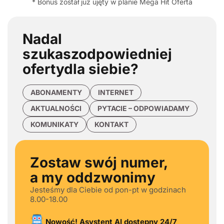
* Bonus został już ujęty w planie Mega Hit Oferta
Nadal
szukasz
odpowiedniej
oferty
dla siebie?
ABONAMENTY
INTERNET
AKTUALNOŚCI
PYTACIE – ODPOWIADAMY
KOMUNIKATY
KONTAKT
Zostaw swój numer,
a my oddzwonimy
Jesteśmy dla Ciebie od pon-pt w godzinach
8.00-18.00
Nowość! Asystent AI dostępny 24/7