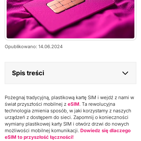
Wirtualna
Opublikowano: 14.06.2024
karta
SIM
-
eSIM
Spis treści
Pożegnaj tradycyjną, plastikową kartę SIM i wejdź z nami w
świat przyszłości mobilnej z
eSIM
. Ta rewolucyjna
technologia zmienia sposób, w jaki korzystamy z naszych
urządzeń z dostępem do sieci. Zapomnij o konieczności
wymiany plastikowej karty SIM i otwórz drzwi do nowych
możliwości mobilnej komunikacji.
Dowiedz się dlaczego
eSIM to przyszłość łączności!