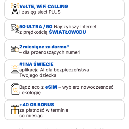
Decyzję zwykle uruchamiają konkretne sytuacje:
VoLTE, WiFi CALLING
samodzielne powroty ze szkoły, wyjścia do kolegów,
i zasięg sieci PLUS
krótkie zostawanie w domu, wycieczki i kolonie. Właśnie
wtedy pierwszy telefon dla dziecka zaczyna pełnić funkcję
praktyczną. To ważne. Kupno telefonu dla dziecka nie
5G ULTRA / 5G
Najszybszy Internet
sprowadza się do wyboru modelu. Sedno leży gdzie
z prędkością
ŚWIATŁOWODU
indziej. Spór nie dotyczy prostego podziału na kontrolę i
wolność, lecz mądrego przewodnictwa, w którym rodzic
towarzyszy, tłumaczy i stopniowo przekazuje
2 miesiące za darmo*
odpowiedzialność. Dlatego pierwszy telefon komórkowy
– dla przenoszących numer!
dla dziecka nie musi oznaczać od razu […]
#1 NA ŚWIECIE
aplikacja AI dla bezpieczeństwa
Twojego dziecka
Bądź eco z
eSIM
– wybierz nowoczesność
i ekologię
+
40
GB BONUS
za płatność w terminie
co miesiąc