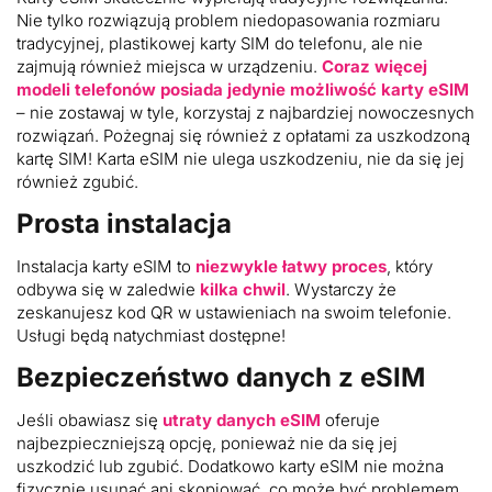
Nie tylko rozwiązują problem niedopasowania rozmiaru
tradycyjnej, plastikowej karty SIM do telefonu, ale nie
zajmują również miejsca w urządzeniu.
Coraz więcej
modeli telefonów posiada jedynie możliwość karty eSIM
– nie zostawaj w tyle, korzystaj z najbardziej nowoczesnych
rozwiązań. Pożegnaj się również z opłatami za uszkodzoną
kartę SIM! Karta eSIM nie ulega uszkodzeniu, nie da się jej
również zgubić.
Prosta instalacja
Instalacja karty eSIM to
niezwykle łatwy proces
, który
odbywa się w zaledwie
kilka chwil
. Wystarczy że
zeskanujesz kod QR w ustawieniach na swoim telefonie.
Usługi będą natychmiast dostępne!
Bezpieczeństwo danych z eSIM
Jeśli obawiasz się
utraty danych eSIM
oferuje
najbezpieczniejszą opcję, ponieważ nie da się jej
uszkodzić lub zgubić. Dodatkowo karty eSIM nie można
fizycznie usunąć ani skopiować, co może być problemem