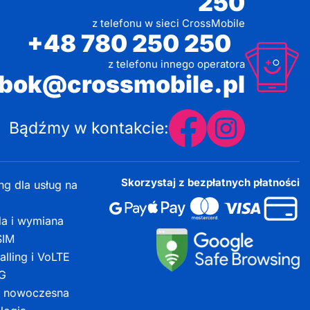
250
z telefonu w sieci CrossMobile
+48 780 250 250
z telefonu innego operatora
bok@crossmobile.pl
Bądźmy w kontakcie:
Skorzystaj z bezpłatnych płatności
g dla usług na
da i wymiana
 SIM
alling i VoLTE
5G
– nowoczesna