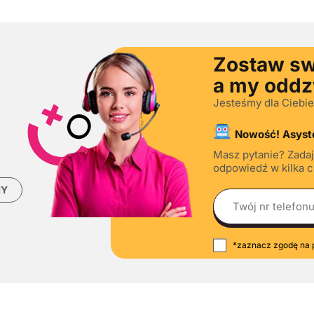
Zostaw sw
a my odd
Jesteśmy dla Ciebie
Nowość! Asyste
Masz pytanie? Zadaj
odpowiedź w kilka ch
MY
*zaznacz zgodę na 