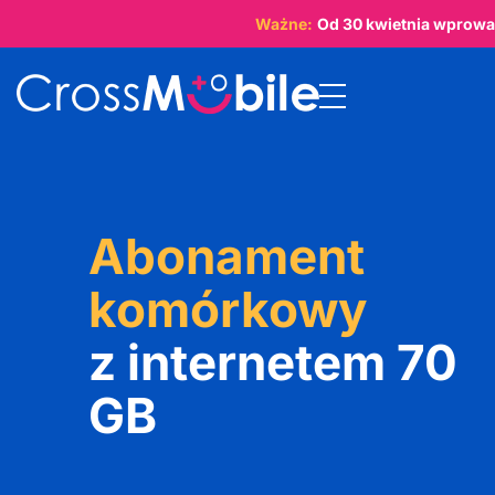
Ważne:
Od
30 kwietnia
wprowad
Abonament
komórkowy
z internetem 70
GB