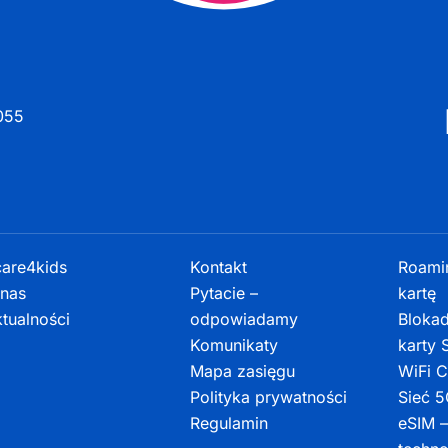
055
are4kids
Kontakt
Roamin
nas
Pytacie –
kartę
tualności
odpowiadamy
Bloka
Komunikaty
karty
Mapa zasięgu
WiFi C
Polityka prywatności
Sieć 
Regulamin
eSIM 