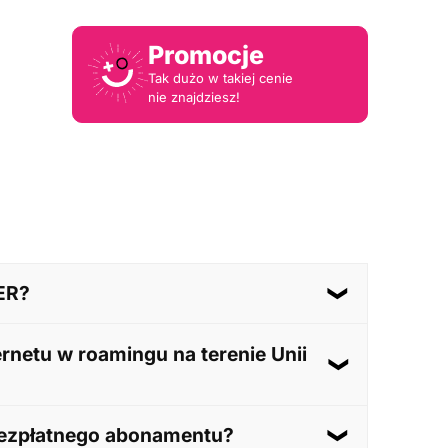
Promocje
Tak dużo w takiej cenie
nie znajdziesz!
ER?
 Obejmuje on 30 GB podstawowego pakietu
rnetu w roamingu na terenie Unii
. dnia następnego miesiąca po wystawieniu
11 GB danych miesięcznie. Po wykorzystaniu tego
bezpłatnego abonamentu?