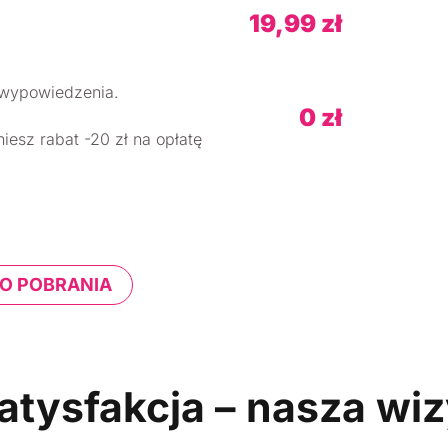
19,99 zł
c wypowiedzenia.
0 zł
iesz rabat -20 zł na opłatę
O POBRANIA
atysfakcja – nasza wi