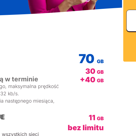
70
GB
30
GB
ą w terminie
+40
GB
ego, maksymalna prędkość
 32 kb/s.
ia następnego miesiąca,
UE
11
GB
bez limitu
wszystkich sieci