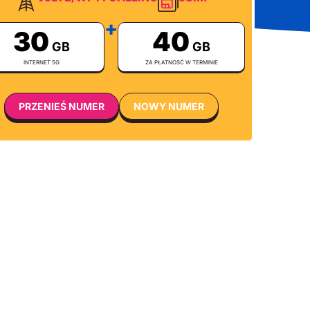
+
30
40
GB
GB
INTERNET 5G
ZA PŁATNOŚĆ W TERMINIE
PRZENIEŚ NUMER
NOWY NUMER