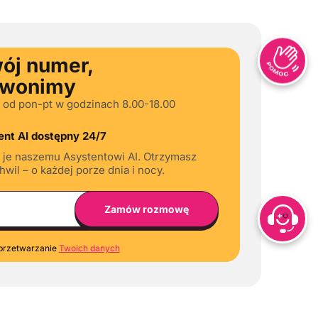
ój numer,
zwonimy
 od pon-pt w godzinach 8.00-18.00
nt AI dostępny 24/7
 je naszemu Asystentowi AI. Otrzymasz
wil – o każdej porze dnia i nocy.
przetwarzanie
Twoich danych