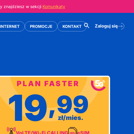
 znajdziesz w sekcji
Komunikaty
Zaloguj się
INTERNET
PROMOCJE
KONTAKT
PLAN FASTER
19
,99
zł/mies.
VoLTE/Wi-Fi CALLING
eSIM