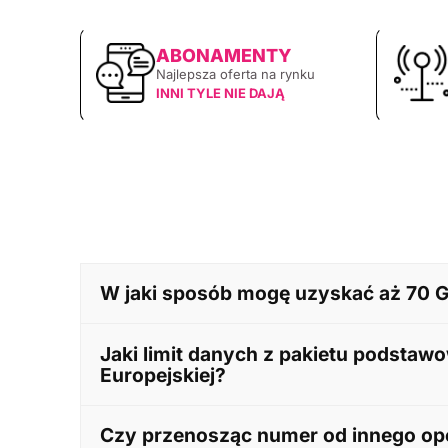
ABONAMENTY
Najlepsza oferta na rynku
INNI TYLE NIE DAJĄ
W jaki sposób mogę uzyskać aż 70 
Aby uzyskać 70 GB Internetu miesięcznie w ra
Jaki limit danych z pakietu podstaw
danych oraz dodatkowe 40 GB przyznawane za te
Europejskiej?
faktury.
Podczas korzystania z Internetu w roamingu na t
Czy przenosząc numer od innego ope
limitu mogą obowiązywać dodatkowe opłaty zgodn