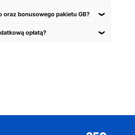
iące bezpłatnego abonamentu. Promocja ta jest
o oraz bonusowego pakietu GB?
bierania danych na terenie kraju wynosi 32
dodatkową opłatą?
płatą. Możesz wybrać eSIM bez ponoszenia