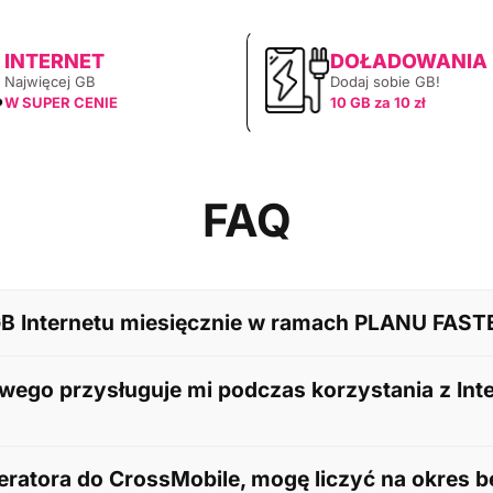
INTERNET
DOŁADOWANIA
Najwięcej GB
Dodaj sobie GB!
W SUPER CENIE
10 GB za 10 zł
FAQ
GB Internetu miesięcznie w ramach PLANU FAST
mach PLANU FASTER, należy aktywować ten plan abonamentowy.
owego przysługuje mi podczas korzystania z Inte
rminowe opłacanie faktur. Dodatkowe GB są przyznawane do 10
erenie Unii Europejskiej w ramach PLANU FASTER przysługuje 
ratora do CrossMobile, mogę liczyć na okres 
ie z cennikiem operatora.