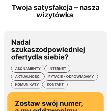
Twoja satysfakcja – nasza
wizytówka
Nadal
szukasz
odpowiedniej
oferty
dla siebie?
ABONAMENTY
INTERNET
AKTUALNOŚCI
PYTACIE – ODPOWIADAMY
KOMUNIKATY
KONTAKT
Zostaw swój numer,
a my oddzwonimy