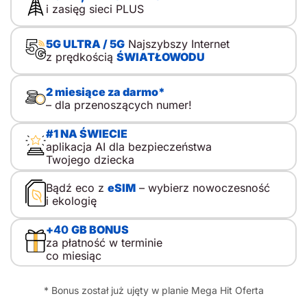
i zasięg sieci PLUS
5G ULTRA / 5G
Najszybszy Internet
z prędkością
ŚWIATŁOWODU
2 miesiące za darmo*
– dla przenoszących numer!
#1 NA ŚWIECIE
aplikacja AI dla bezpieczeństwa
Twojego dziecka
Bądź eco z
eSIM
– wybierz nowoczesność
i ekologię
+
40
GB BONUS
za płatność w terminie
co miesiąc
* Bonus został już ujęty w planie Mega Hit Oferta