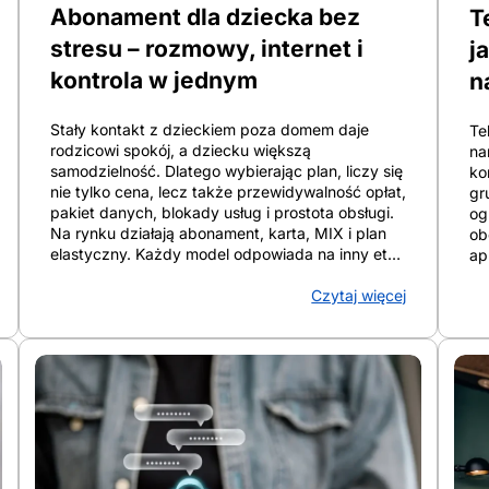
gd
startowej, zakresie usług i czasie utrzymania
Abonament dla dziecka bez
T
na
warunków. Przy ocenie oferty znaczenie ma cena
pr
bazowa, czyli standardowa stawka bez ulg, cena
stresu – rozmowy, internet i
j
tł
po rabatach, która zależy często od e-faktury,
kontrola w jednym
n
od
[…]
ko
ra
Stały kontakt z dzieckiem poza domem daje
Te
rodzicowi spokój, a dziecku większą
na
samodzielność. Dlatego wybierając plan, liczy się
ko
nie tylko cena, lecz także przewidywalność opłat,
gr
pakiet danych, blokady usług i prostota obsługi.
og
Na rynku działają abonament, karta, MIX i plan
ob
elastyczny. Każdy model odpowiada na inny etap
ap
korzystania z telefonu. W artykule zebrane są
pr
Czytaj więcej
różnice, które pomagają dobrać telefon lub
Ro
zegarek z SIM, ustawić kontrolę rodzicielską i
na
ograniczyć ryzyko dodatkowych kosztów. Z
ma
artykułu dowiesz się: Abonament dla dziecka bez
po
stresu kiedy ma sens i jaki model rozliczeń
sk
wybrać Abonament dla dziecka ma sens wtedy,
pa
gdy pojawiają się pierwsze samodzielne wyjścia
pr
do szkoły, na treningi, wyjazdy albo obozy. W
si
tym momencie telefon pełni już funkcję
Te
kontaktową i bezpieczeństwo rośnie razem z
mi