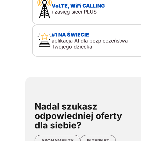
VoLTE, WiFi CALLING
kliknięcia. Dzieci dostają smartfon coraz
i zasięg sieci PLUS
wcześniej, a internet stał się częścią
codzienności: nauki, kontaktu z klasą, gier i
rozrywki. To zmienia skalę wyzwań. Zagrożenia
obejmują szkodliwe treści, cyberprzemoc,
#1 NA ŚWIECIE
kontakt z nieznajomymi, uzależnienie od ekranu
aplikacja AI dla bezpieczeństwa
oraz mikropłatności ukryte w aplikacjach i grach.
Twojego dziecka
Kontrola oznacza stały wgląd w szczegóły bez
zgody i bez dialogu. Bezpieczeństwo opiera się
na granicach, filtrach i alertach ustawionych po
to, by […]
Nadal szukasz
odpowiedniej oferty
dla siebie?
ABONAMENTY
INTERNET