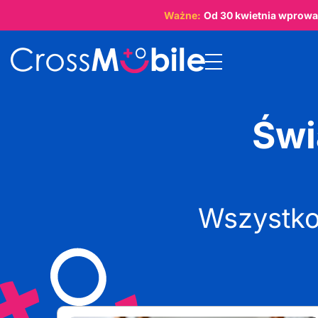
Ważne:
Od
30 kwietnia
wprowad
Świ
Wszystko