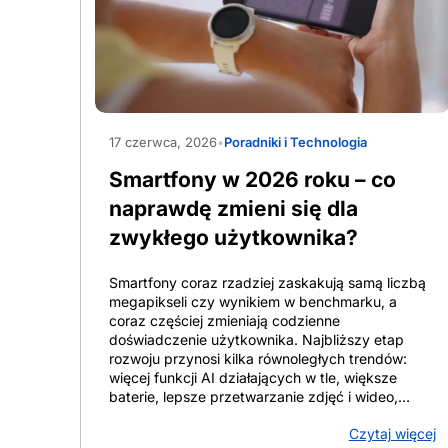
Szybki rozwój technologii zderza się z realnymi
potrzebami osób starszych, które często szukają
prostego narzędzia do rozmów i SMS-ów, choć
część z nich korzysta też z komunikatorów,
zdjęć, map, płatności NFC, licznika kroków lub
bankowości. To kluczowe rozróżnienie. W tym
AdobeStock_2043936365
tekście senior oznacza osoby 60+, 70+ oraz
użytkowników z ograniczeniami wzroku, słuchu
17 czerwca, 2026
•
Poradniki i Technologia
lub sprawności manualnej. smartphone dla
seniora nie jest automatycznie zbyt trudny.
Smartfony w 2026 roku – co
telefon dla seniora nie zawsze okazuje się
naprawdę zmieni się dla
najlepszym wyborem. O przydatności urządzenia
decyduje dopasowanie do człowieka, jego
zwykłego użytkownika?
nawyków i […]
Smartfony coraz rzadziej zaskakują samą liczbą
megapikseli czy wynikiem w benchmarku, a
coraz częściej zmieniają codzienne
doświadczenie użytkownika. Najbliższy etap
rozwoju przynosi kilka równoległych trendów:
więcej funkcji AI działających w tle, większe
baterie, lepsze przetwarzanie zdjęć i wideo,
dłuższe wsparcie oraz dojrzalsze składane
Czytaj więcej
konstrukcje. To właśnie te elementy wpływają na