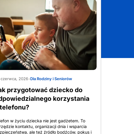
beStock_2065357317
 czerwca, 2026
•
Dla Rodziny i Seniorów
ak przygotować dziecko do
dpowiedzialnego korzystania
 telefonu?
lefon w życiu dziecka nie jest gadżetem. To
rzędzie kontaktu, organizacji dnia i wsparcia
zpieczeństwa, ale też źródło bodźców, pokus i