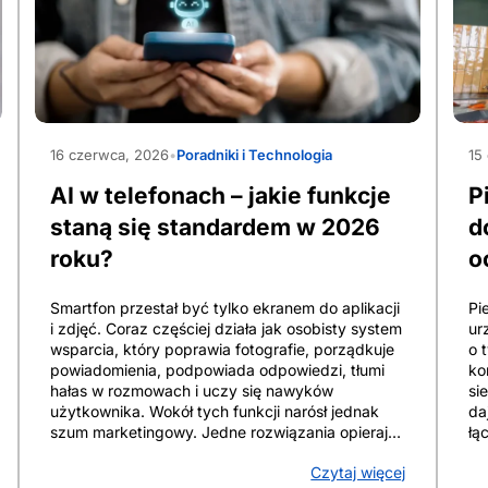
samodzielnością dziecka. Decyzja pozostaje
i 
indywidualna, bo liczy się wiek, tryb dnia i zakres
za
odpowiedzialności. Formalnym abonentem
si
pozostaje rodzic lub opiekun, bo to dorosły
za
podpisuje umowę i odpowiada finansowo.
wi
Abonament opiera się na stałej opłacie i daje
kl
AdobeStock_1868458068
Ado
przewidywalność. Oferta na kartę kontroluje
Te
16 czerwca, 2026
•
Poradniki i Technologia
15
budżet, lecz po wyczerpaniu środków dziecko
Ro
może nie zadzwonić i nie napisać. MIX łączy
ko
AI w telefonach – jakie funkcje
P
cechy obu modeli, bo działa w kontrakcie i
na
wymaga 24 lub 36 doładowań. Abonament
dl
staną się standardem w 2026
d
bezterminowy lub elastyczny skraca
si
roku?
o
zobowiązanie i ułatwia zmianę pakietu, gdy
sn
potrzeby […]
pr
Smartfon przestał być tylko ekranem do aplikacji
Pi
i zdjęć. Coraz częściej działa jak osobisty system
ur
wsparcia, który poprawia fotografie, porządkuje
o 
powiadomienia, podpowiada odpowiedzi, tłumi
ko
hałas w rozmowach i uczy się nawyków
si
użytkownika. Wokół tych funkcji narósł jednak
da
szum marketingowy. Jedne rozwiązania opierają
łą
się na modelach uczenia maszynowego, inne są
pł
Czytaj więcej
tylko nową etykietą dla prostych automatyzacji.
cz