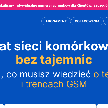
ziliśmy indywidualne numery rachunków dla Klientów.
Szczegóły
ABONAMENT
DOŁADOWANIA
at sieci komórko
bez tajemnic
, co musisz wiedzieć
o t
i trendach GSM