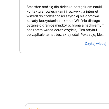
Smartfon stał się dla dziecka narzędziem nauki,
kontaktu z rówieśnikami i rozrywki, a internet
wszedł do codzienności szybciej niż domowe
zasady korzystania z ekranu. Właśnie dlatego
pytanie o granicę między ochroną a nadmiernym
nadzorem wraca coraz częściej. Ten artykuł
porządkuje temat bez skrajności. Pokazuje, kiedy
monitoring aktywności dziecka w telefonie
Czytaj więcej
wspiera bezpieczeństwo, a kiedy zaczyna
naruszać prywatność i osłabiać zaufanie.
Znajdziesz tu praktyczne spojrzenie na ryzyka
online, zakres danych, które realnie warto
obserwować, dostępne metody monitorowania
oraz sposoby wdrożenia jasnych reguł bez
atmosfery ciągłej inwigilacji. Celem jest rozsądna
równowaga, oparta na rozmowie, proporcjach i
szybkiej reakcji na realne zagrożenia. Z artykułu
dowiesz się: Gdzie kończy się kontrola, a
zaczyna bezpieczeństwo dziecka w telefonie
Granica między kontrolą a bezpieczeństwem
dziecka w telefonie pojawia się tam, gdzie
monitoring służy ochronie przed realnym
ryzykiem, a nie stałemu podglądowi każdego