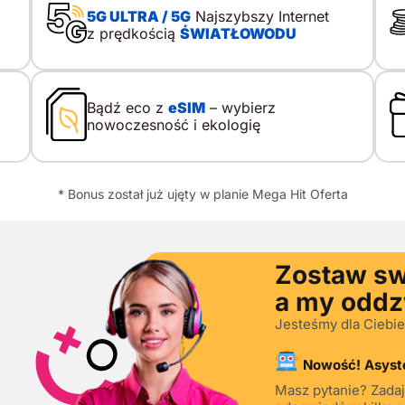
panel codzienności. To zmiana fundamentalna. W
st
5G ULTRA / 5G
Najszybszy Internet
jednym ekranie mieszczą się połączenia,
Na
z prędkością
ŚWIATŁOWODU
komunikatory i wideorozmowy, kalendarz,
wł
notatki, listy zadań, internet dostępny przez całą
ko
dobę, bankowość mobilna, płatności, GPS, aparat
da
z edycją zdjęć i wideo oraz streaming, podcasty i
us
Bądź eco z
eSIM
– wybierz
gry. Na ten kierunek wpływa rozwój aplikacji
uż
nowoczesność i ekologię
mobilnych, a rynek aplikacji […]
co
ob
* Bonus został już ujęty w planie Mega Hit Oferta
Zostaw sw
a my odd
Jesteśmy dla Ciebie
Nowość! Asyste
Masz pytanie? Zadaj