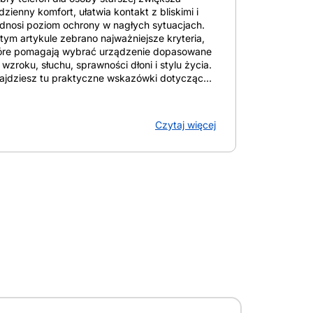
dzienny komfort, ułatwia kontakt z bliskimi i
dnosi poziom ochrony w nagłych sytuacjach.
tym artykule zebrano najważniejsze kryteria,
óre pomagają wybrać urządzenie dopasowane
 wzroku, słuchu, sprawności dłoni i stylu życia.
ajdziesz tu praktyczne wskazówki dotyczące
ranu, przycisków, głośności, baterii, funkcji
S oraz ustawień, które upraszczają obsługę
 pierwszego dnia. Omówienie obejmuje
Czytaj więcej
asyczne modele z klawiaturą i uproszczone
artfony. Łatwiej ocenić, które rozwiązania
pierają samodzielność w domu i poza nim. Z
tykułu dowiesz się: Telefon dla seniora a
zpieczeństwo i wygoda na co zwrócić uwagę
lefon dla seniora ma dawać bezpieczeństwo,
godę i samodzielność. Dobrze dobrany telefon
mórkowy dla seniora uwzględnia stan wzroku i
uchu, sprawność dłoni, tryb życia oraz
trzeby komunikacyjne: od samych rozmów po
ternet, komunikatory i kontakt wideo z rodziną.
aczenie ma nie tylko model, ale też
nfiguracja, plan taryfowy i najtańszy
onament dla seniora, jeśli telefon ma wspierać