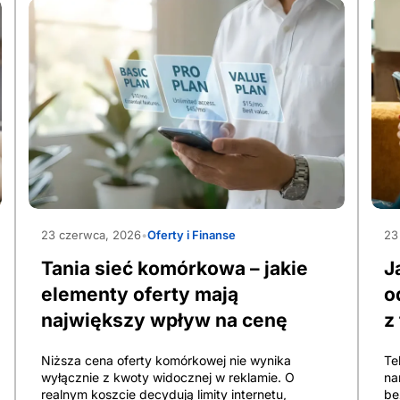
Ado
AdobeStock_2033712735
23
23 czerwca, 2026
•
Oferty i Finanse
J
Tania sieć komórkowa – jakie
o
elementy oferty mają
z
największy wpływ na cenę
Te
Niższa cena oferty komórkowej nie wynika
na
wyłącznie z kwoty widocznej w reklamie. O
be
realnym koszcie decydują limity internetu,