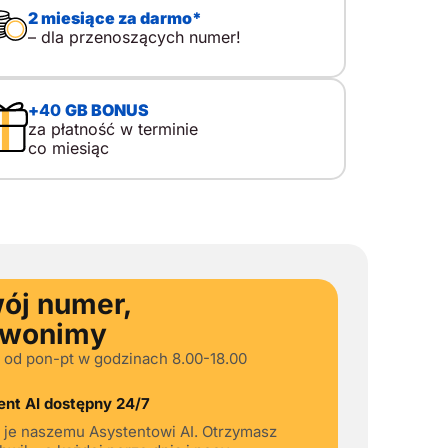
ały kontakt bez zbędnych kosztów.
2 miesiące za darmo*
jważniejsze priorytety telefonu dla seniora To
– dla przenoszących numer!
aśnie te elementy tworzą bezpieczne
rzystanie z telefonu w domu i poza nim. W
lszej części opisano dobór urządzenia oraz
tawienia, które realnie podnoszą ochronę
+
40
GB BONUS
ytkownika. Czytelny ekran i prosta obsługa w
za płatność w terminie
dziennym używaniu Czytelność i prosta
co miesiąc
sługa ograniczają liczbę […]
ój numer,
zwonimy
 od pon-pt w godzinach 8.00-18.00
nt AI dostępny 24/7
 je naszemu Asystentowi AI. Otrzymasz