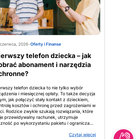
codzienna obecność w grupie. Najważniejsze
grożenia w internecie dla dzieci nie rozgrywają
ę już głównie na otwartych profilach, ale w
mkniętych czatach, prywatnych
adomościach, pokojach głosowych i grupach
asowych. Presja rówieśnicza działa po cichu.
beStock_1972124414
lefon pozostaje aktywny praktycznie 24/7.
 czerwca, 2026
•
Oferty i Finanse
dzic widzi ekran, lecz nie widzi całego
ntekstu. Coraz częściej ekran bywa objawem
ierwszy telefon dziecka – jak
pięcia, samotności albo przeciążenia szkołą,
atego wpływ telefonu na rozwój dziecka łączy
obrać abonament i narzędzia
ę nie tylko z treścią, ale też z regulacją emocji i
chronne?
em. Liczby i fakty 2025-2026 wskazują •
awie […]
erwszy telefon dziecka to nie tylko wybór
ządzenia i miesięcznej opłaty. To także decyzja
tym, jak połączyć stały kontakt z dzieckiem,
ntrolę kosztów i ochronę przed zagrożeniami w
eci. Rodzice zwykle szukają rozwiązania, które
je przewidywalny rachunek, utrzymuje
czność po wykorzystaniu pakietu i ogranicza
atne usługi, niechciane treści oraz nadmiar
Czytaj więcej
asu przed ekranem. W tym artykule znajdziesz