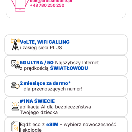
bok@crossmobile.pl
+48 780 250 250
VoLTE, WiFi CALLING
i zasięg sieci PLUS
5G ULTRA / 5G
Najszybszy Internet
z prędkością
ŚWIATŁOWODU
2 miesiące za darmo*
– dla przenoszących numer!
#1 NA ŚWIECIE
aplikacja AI dla bezpieczeństwa
Twojego dziecka
Bądź eco z
eSIM
– wybierz nowoczesność
i ekologię