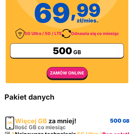
69
,99
zł/mies.
5G Ultra / 5G / LTE
Odnawia się co miesiąc
500
GB
ZAMÓW ONLINE
Pakiet danych
Więcej GB
za mniej!
500
GB
Ilość GB co miesiąc