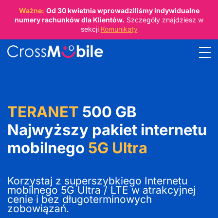
Ważne:
Od
30 kwietnia
wprowadziliśmy indywidualne
numery rachunków dla Klientów.
Szczegóły znajdziesz w
sekcji
Komunikaty
TERANET
500 GB
Najwyższy pakiet internetu
mobilnego
5G Ultra
Korzystaj z superszybkiego Internetu
mobilnego 5G Ultra / LTE w atrakcyjnej
cenie i bez długoterminowych
zobowiązań.