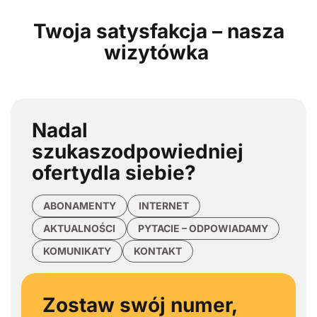
Twoja satysfakcja – nasza
wizytówka
Nadal
szukasz
odpowiedniej
oferty
dla siebie?
ABONAMENTY
INTERNET
AKTUALNOŚCI
PYTACIE – ODPOWIADAMY
KOMUNIKATY
KONTAKT
Zostaw swój numer,