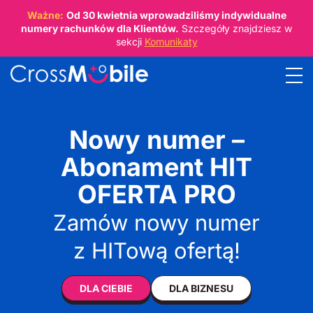
Ważne:
Od
30 kwietnia
wprowadziliśmy indywidualne
numery rachunków dla Klientów.
Szczegóły znajdziesz w
sekcji
Komunikaty
Nowy numer –
Abonament HIT
OFERTA PRO
Zamów nowy numer
z HITową ofertą!
DLA CIEBIE
DLA BIZNESU