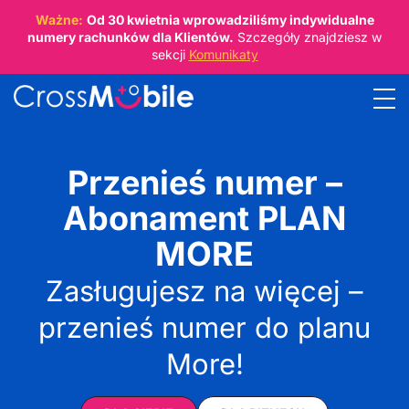
Ważne:
Od
30 kwietnia
wprowadziliśmy indywidualne
numery rachunków dla Klientów.
Szczegóły znajdziesz w
sekcji
Komunikaty
Przenieś numer –
Abonament PLAN
MORE
Zasługujesz na więcej –
przenieś numer do planu
More!