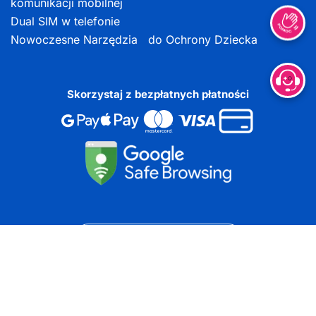
komunikacji mobilnej
Dual SIM w telefonie
Nowoczesne Narzędzia do Ochrony Dziecka
Skorzystaj z bezpłatnych płatności
DOKUMENTY DO POBRANIA
Copyright ©
2026
Wszelkie prawa zastrzeżone | Projekt i
wykonanie
roial.pl