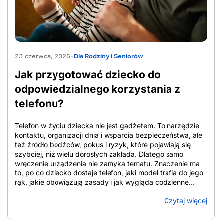
połączeń. Z tego powodu tanie sieci komórkowe
porównuje się po cenie startowej, zakresie usług i czasie
utrzymania warunków. Przy ocenie oferty znaczenie ma
cena bazowa, czyli standardowa stawka bez ulg, cena po
rabatach, która zależy często od e-faktury, […]
AdobeStock_2065357317
23 czerwca, 2026
•
Dla Rodziny i Seniorów
Jak przygotować dziecko do
odpowiedzialnego korzystania z
telefonu?
Telefon w życiu dziecka nie jest gadżetem. To narzędzie
kontaktu, organizacji dnia i wsparcia bezpieczeństwa, ale
też źródło bodźców, pokus i ryzyk, które pojawiają się
szybciej, niż wielu dorosłych zakłada. Dlatego samo
wręczenie urządzenia nie zamyka tematu. Znaczenie ma
to, po co dziecko dostaje telefon, jaki model trafia do jego
rąk, jakie obowiązują zasady i jak wygląda codzienne
towarzyszenie rodzica. W tym tekście znajdziesz
Czytaj więcej
uporządkowane wskazówki, które pomagają ocenić
gotowość dziecka, dobrać zakres funkcji, ustalić domowe
reguły i zadbać o bezpieczeństwo online. Z artykułu