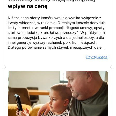
wpływ na cenę
Niższa cena oferty komórkowej nie wynika wyłącznie z
kwoty widocznej w reklamie. O realnym koszcie decydują
limity internetu, warunki promocji, długość umowy, opłaty
startowe i dodatki, które łatwo przeoczyć. W praktyce ta
sama propozycja bywa korzystna dla jednej osoby, a dla
innej generuje wyższy rachunek po kilku miesiącach.
Dlatego porównanie samych stawek miesięcznych daje
niepełny obraz. W tym artykule pokazano, które elementy
Czytaj więcej
oferty najmocniej wpływają na cenę, jak liczyć koszt
całkowity w perspektywie 12 i 24 miesięcy oraz na co
zwracać uwagę przy analizie warunków. Tak łatwiej
ocenić, która oferta faktycznie ogranicza wydatki, a która
tylko dobrze wygląda na starcie. Z artykułu dowiesz się:
Co naprawdę oznacza niska cena oferty komórkowej Tania
sieć komórkowa oznacza relację między miesięczną
opłatą, zakresem usług i warunkami umowy, a nie samą
kwotę z reklamy. Liczy się pełny pakiet. Dla jednej osoby
najtańszy operator komórkowy to plan z dużą paczką
danych i roamingiem UE, a dla innej opcja z minimalnym
doładowaniem, bo telefon służy głównie do odbierania