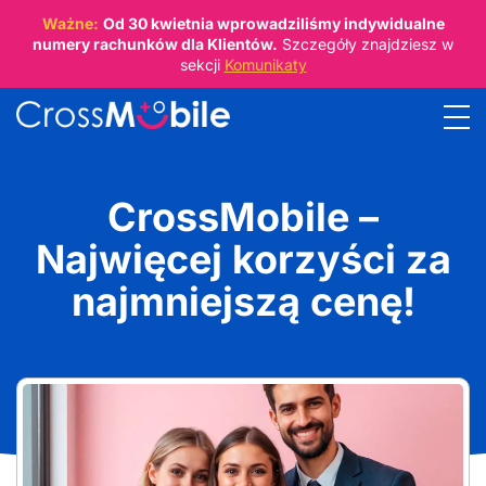
Ważne:
Od
30 kwietnia
wprowadziliśmy indywidualne
numery rachunków dla Klientów.
Szczegóły znajdziesz w
sekcji
Komunikaty
CrossMobile –
Najwięcej korzyści za
najmniejszą cenę!