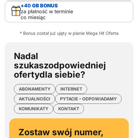
+
40
GB BONUS
za płatność w terminie
co miesiąc
* Bonus został już ujęty w planie Mega Hit Oferta
Nadal
szukasz
odpowiedniej
oferty
dla siebie?
ABONAMENTY
INTERNET
AKTUALNOŚCI
PYTACIE – ODPOWIADAMY
KOMUNIKATY
KONTAKT
Zostaw swój numer,