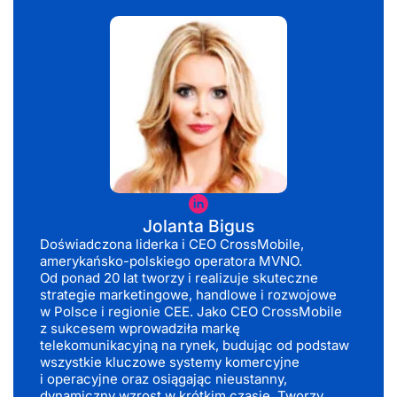
Jolanta
Bigus
Jolanta Bigus
Doświadczona liderka i CEO CrossMobile,
amerykańsko-polskiego operatora MVNO.
Od ponad 20 lat tworzy i realizuje skuteczne
strategie marketingowe, handlowe i rozwojowe
w Polsce i regionie CEE. Jako CEO CrossMobile
z sukcesem wprowadziła markę
telekomunikacyjną na rynek, budując od podstaw
wszystkie kluczowe systemy komercyjne
i operacyjne oraz osiągając nieustanny,
dynamiczny wzrost w krótkim czasie. Tworzy