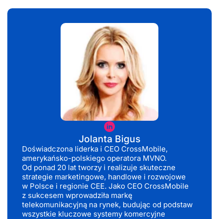
początkowego, co często skutkuje znaczną poprawą
wydajności.
Jolanta
Bigus
Jolanta Bigus
Doświadczona liderka i CEO CrossMobile,
amerykańsko-polskiego operatora MVNO.
Od ponad 20 lat tworzy i realizuje skuteczne
strategie marketingowe, handlowe i rozwojowe
w Polsce i regionie CEE. Jako CEO CrossMobile
z sukcesem wprowadziła markę
telekomunikacyjną na rynek, budując od podstaw
wszystkie kluczowe systemy komercyjne