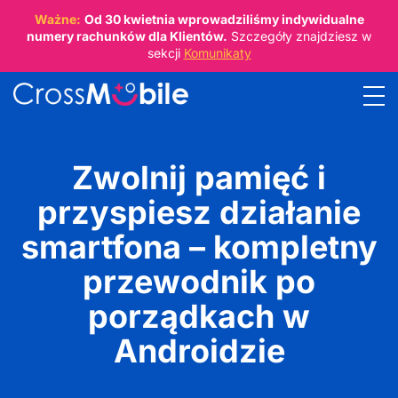
Ważne:
Od
30 kwietnia
wprowadziliśmy indywidualne
numery rachunków dla Klientów.
Szczegóły znajdziesz w
sekcji
Komunikaty
Zwolnij pamięć i
przyspiesz działanie
smartfona – kompletny
przewodnik po
porządkach w
Androidzie