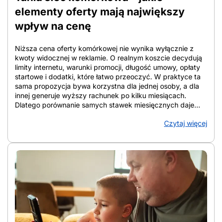
się zbyt […]
elementy oferty mają największy
wpływ na cenę
Niższa cena oferty komórkowej nie wynika wyłącznie z
kwoty widocznej w reklamie. O realnym koszcie decydują
limity internetu, warunki promocji, długość umowy, opłaty
startowe i dodatki, które łatwo przeoczyć. W praktyce ta
sama propozycja bywa korzystna dla jednej osoby, a dla
innej generuje wyższy rachunek po kilku miesiącach.
Dlatego porównanie samych stawek miesięcznych daje
niepełny obraz. W tym artykule pokazano, które elementy
Czytaj więcej
oferty najmocniej wpływają na cenę, jak liczyć koszt
całkowity w perspektywie 12 i 24 miesięcy oraz na co
zwracać uwagę przy analizie warunków. Tak łatwiej
ocenić, która oferta faktycznie ogranicza wydatki, a która
tylko dobrze wygląda na starcie. Z artykułu dowiesz się:
Co naprawdę oznacza niska cena oferty komórkowej Tania
sieć komórkowa oznacza relację między miesięczną
opłatą, zakresem usług i warunkami umowy, a nie samą
kwotę z reklamy. Liczy się pełny pakiet. Dla jednej osoby
najtańszy operator komórkowy to plan z dużą paczką
danych i roamingiem UE, a dla innej opcja z minimalnym