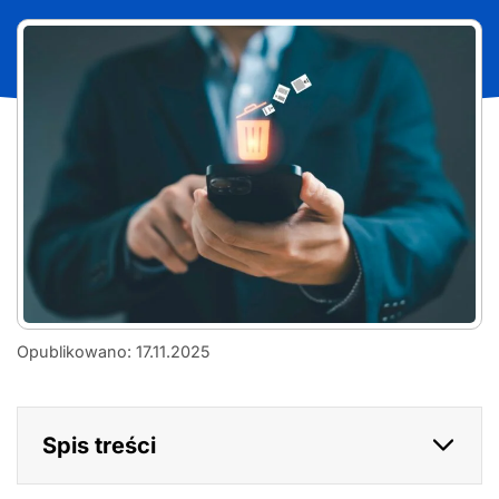
Zwolnij
Opublikowano: 17.11.2025
pamięć
i
przyspiesz
działanie
Spis treści
smartfona
–
kompletny