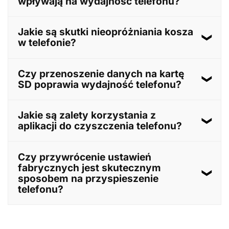
wpływają na wydajność telefonu?
miejsca na nowe dane.
Tak, aktualizacje często zawierają poprawki
Jakie są skutki nieopróżniania kosza
optymalizacyjne, które mogą poprawić wydajność i
w telefonie?
stabilność urządzenia.
Pomijanie czyszczenia kosza prowadzi do zapełnienia
Czy przenoszenie danych na kartę
pamięci urządzenia, co może skutkować
SD poprawia wydajność telefonu?
spowolnieniem jego działania.
Tak, przenoszenie danych na kartę SD zwalnia pamięć
Jakie są zalety korzystania z
wewnętrzną, co może przyczynić się do poprawy
aplikacji do czyszczenia telefonu?
wydajności urządzenia.
Aplikacje te automatyzują proces usuwania zbędnych
Czy przywrócenie ustawień
plików, co oszczędza czas i pomaga utrzymać
fabrycznych jest skutecznym
urządzenie w optymalnym stanie.
sposobem na przyspieszenie
telefonu?
Tak, przywrócenie ustawień fabrycznych usuwa
wszystkie dane i przywraca urządzenie do stanu