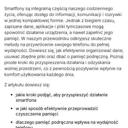
przewodnik
po
Smartfony są integralną częścią naszego codziennego
porządkach
życia, oferując dostęp do informacji, komunikacji i rozrywki
w
w jednej kompaktowej formie. Jednak z biegiem czasu,
Androidzie
zapisane dane, aplikacje i pliki tymczasowe mogą
spowolnić działanie urządzenia, a nawet zapełnić jego
pamięć. W naszym przewodniku odkryjesz skuteczne
metody na przywrócenie swojego telefonu do pełnej
wydajności. Dowiesz się, jak efektywnie organizować dane,
usuwać zbędne pliki oraz dbać o pamięć podręczną. Poznaj
proste kroki do przyspieszenia działania i odzyskania
wolnej przestrzeni, co z pewnością pozytywnie wpłynie na
komfort użytkowania każdego dnia.
Z artykułu dowiesz się:
jakie kroki podjąć, aby przyspieszyć działanie
smartfona
w jaki sposób efektywnie przeprowadzić
czyszczenie pamięci
dlaczego pamięć podręczna wpływa na wydajność
telefonu