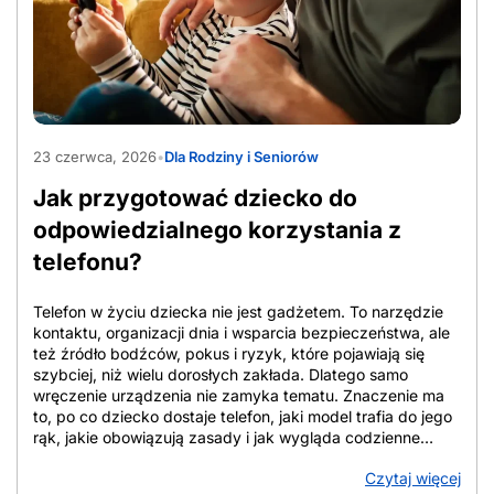
doładowaniem, bo telefon służy głównie do odbierania
połączeń. Z tego powodu tanie sieci komórkowe
porównuje się po cenie startowej, zakresie usług i czasie
utrzymania warunków. Przy ocenie oferty znaczenie ma
cena bazowa, czyli standardowa stawka bez ulg, cena po
rabatach, która zależy często od e-faktury, […]
AdobeStock_2065357317
23 czerwca, 2026
•
Dla Rodziny i Seniorów
Jak przygotować dziecko do
odpowiedzialnego korzystania z
telefonu?
Telefon w życiu dziecka nie jest gadżetem. To narzędzie
kontaktu, organizacji dnia i wsparcia bezpieczeństwa, ale
też źródło bodźców, pokus i ryzyk, które pojawiają się
szybciej, niż wielu dorosłych zakłada. Dlatego samo
wręczenie urządzenia nie zamyka tematu. Znaczenie ma
to, po co dziecko dostaje telefon, jaki model trafia do jego
rąk, jakie obowiązują zasady i jak wygląda codzienne
towarzyszenie rodzica. W tym tekście znajdziesz
Czytaj więcej
uporządkowane wskazówki, które pomagają ocenić