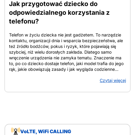
Jak przygotować dziecko do
odpowiedzialnego korzystania z
telefonu?
Telefon w życiu dziecka nie jest gadżetem. To narzędzie
kontaktu, organizacji dnia i wsparcia bezpieczeństwa, ale
też źródło bodźców, pokus i ryzyk, które pojawiają się
szybciej, niż wielu dorosłych zakłada. Dlatego samo
wręczenie urządzenia nie zamyka tematu. Znaczenie ma
to, po co dziecko dostaje telefon, jaki model trafia do jego
rąk, jakie obowiązują zasady i jak wygląda codzienne
towarzyszenie rodzica. W tym tekście znajdziesz
Czytaj więcej
uporządkowane wskazówki, które pomagają ocenić
gotowość dziecka, dobrać zakres funkcji, ustalić domowe
reguły i zadbać o bezpieczeństwo online. Z artykułu
dowiesz się: Jak przygotować dziecko do telefonu i od
czego zacząć Jak przygotować dziecko do
odpowiedzialnego korzystania z telefonu? Punkt wyjścia
stanowi cel: telefon służy do kontaktu i bezpieczeństwa, a
nie jako nagroda, zabawka czy element pozycji w grupie.
Decyzję zwykle uruchamiają konkretne sytuacje:
VoLTE, WiFi CALLING
samodzielne powroty ze szkoły, wyjścia do kolegów,