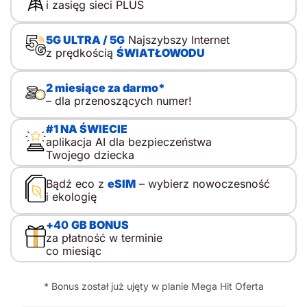
i zasięg sieci PLUS
krótkie zostawanie w domu, wycieczki i kolonie. Właśnie
wtedy pierwszy telefon dla dziecka zaczyna pełnić funkcję
praktyczną. To ważne. Kupno telefonu dla dziecka nie
5G ULTRA / 5G
Najszybszy Internet
sprowadza się do wyboru modelu. Sedno leży gdzie
z prędkością
ŚWIATŁOWODU
indziej. Spór nie dotyczy prostego podziału na kontrolę i
wolność, lecz mądrego przewodnictwa, w którym rodzic
towarzyszy, tłumaczy i stopniowo przekazuje
2 miesiące za darmo*
odpowiedzialność. Dlatego pierwszy telefon komórkowy
– dla przenoszących numer!
dla dziecka nie musi oznaczać od razu […]
#1 NA ŚWIECIE
aplikacja AI dla bezpieczeństwa
Twojego dziecka
Bądź eco z
eSIM
– wybierz nowoczesność
i ekologię
+
40
GB BONUS
za płatność w terminie
co miesiąc
* Bonus został już ujęty w planie Mega Hit Oferta