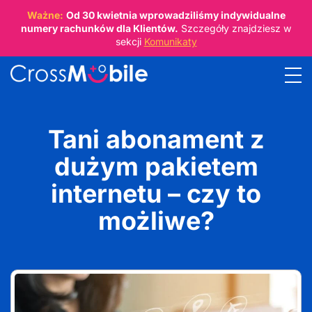
Ważne:
Od
30 kwietnia
wprowadziliśmy indywidualne
numery rachunków dla Klientów.
Szczegóły znajdziesz w
sekcji
Komunikaty
Tani abonament z
dużym pakietem
internetu – czy to
możliwe?