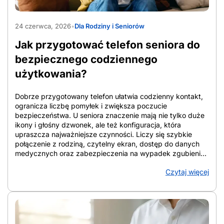
AdobeStock_1565597090
24 czerwca, 2026
•
Dla Rodziny i Seniorów
Jak przygotować telefon seniora do
bezpiecznego codziennego
użytkowania?
Dobrze przygotowany telefon ułatwia codzienny kontakt,
ogranicza liczbę pomyłek i zwiększa poczucie
bezpieczeństwa. U seniora znaczenie mają nie tylko duże
ikony i głośny dzwonek, ale też konfiguracja, która
upraszcza najważniejsze czynności. Liczy się szybkie
połączenie z rodziną, czytelny ekran, dostęp do danych
medycznych oraz zabezpieczenia na wypadek zgubienia
urządzenia lub podejrzanych połączeń. W artykule
Czytaj więcej
zebrano konkretne rozwiązania, które porządkują ekran,
wzmacniają ochronę i ułatwiają codzienne korzystanie ze
smartfona. Telefon staje się wtedy narzędziem wsparcia, a
nie źródłem chaosu. Z artykułu dowiesz się: Jak
przygotować telefon seniora do bezpiecznego
codziennego użytkowania Jak przygotować telefon