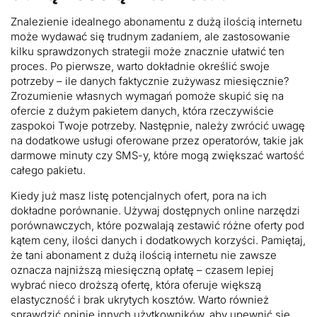
Znalezienie idealnego abonamentu z dużą ilością internetu
może wydawać się trudnym zadaniem, ale zastosowanie
kilku sprawdzonych strategii może znacznie ułatwić ten
proces. Po pierwsze, warto dokładnie określić swoje
potrzeby – ile danych faktycznie zużywasz miesięcznie?
Zrozumienie własnych wymagań pomoże skupić się na
ofercie z dużym pakietem danych, która rzeczywiście
zaspokoi Twoje potrzeby. Następnie, należy zwrócić uwagę
na dodatkowe usługi oferowane przez operatorów, takie jak
darmowe minuty czy SMS-y, które mogą zwiększać wartość
całego pakietu.
Kiedy już masz listę potencjalnych ofert, pora na ich
dokładne porównanie. Używaj dostępnych online narzędzi
porównawczych, które pozwalają zestawić różne oferty pod
kątem ceny, ilości danych i dodatkowych korzyści. Pamiętaj,
że tani abonament z dużą ilością internetu nie zawsze
oznacza najniższą miesięczną opłatę – czasem lepiej
wybrać nieco droższą ofertę, która oferuje większą
elastyczność i brak ukrytych kosztów. Warto również
sprawdzić opinie innych użytkowników, aby upewnić się,