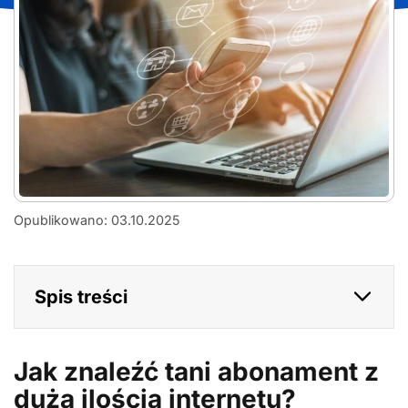
tani-
Opublikowano: 03.10.2025
abonament-
z-
duzym-
pakietem-
Spis treści
internetu-
czy-
to-
mozliwe
Jak znaleźć tani abonament z
dużą ilością internetu?