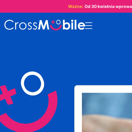
Ważne:
Od
30 kwietnia
wprowad