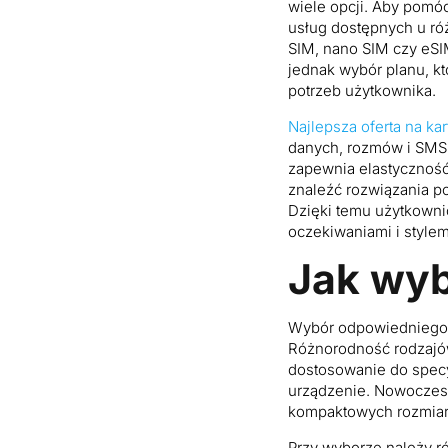
wiele opcji. Aby pomóc
usług dostępnych u ró
SIM, nano SIM czy eSI
jednak wybór planu, kt
potrzeb użytkownika.
Najlepsza oferta na kar
danych, rozmów i SMS-
zapewnia elastyczność
znaleźć rozwiązania po
Dzięki temu użytkownic
oczekiwaniami i stylem
Jak wyb
Wybór odpowiedniego t
Różnorodność rodzajów
dostosowanie do specyf
urządzenie. Nowoczes
kompaktowych rozmiaró
Przy wyborze należy r