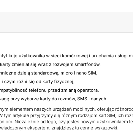
entyfikuje użytkownika w sieci komórkowej i uruchamia usługi m
karty zmieniał się wraz z rozwojem smartfonów,
chniczne dzielą standardową, micro i nano SIM,
i czym różni się od karty fizycznej,
mpatybilność telefonu przed zmianą operatora,
wagę przy wyborze karty do rozmów, SMS i danych.
znym elementem naszych urządzeń mobilnych, oferując różnoro
W tym artykule przyjrzymy się różnym rodzajom kart SIM, ich ro
niom. Niezależnie od tego, czy jesteś nowym użytkownikiem t
wiadczonym ekspertem, znajdziesz tu cenne wskazówki.