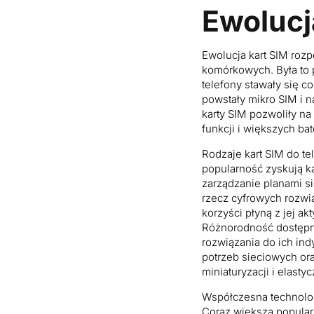
Ewolucja
Ewolucja kart SIM rozp
komórkowych. Była to p
telefony stawały się c
powstały mikro SIM i 
karty SIM pozwoliły n
funkcji i większych bate
Rodzaje kart SIM do te
popularność zyskują ka
zarządzanie planami s
rzecz cyfrowych rozwią
korzyści płyną z jej a
Różnorodność dostępn
rozwiązania do ich in
potrzeb sieciowych ora
miniaturyzacji i elasty
Współczesna technolog
Coraz większą popular