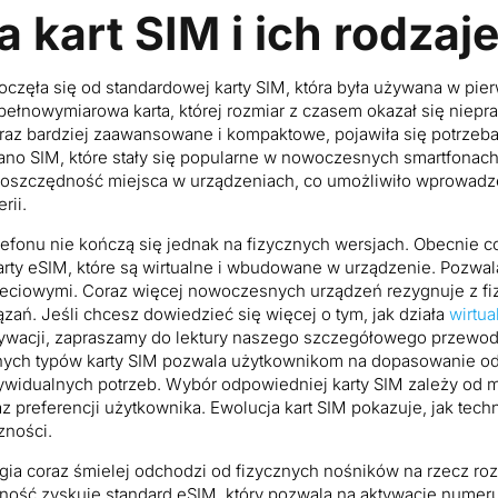
 kart SIM i ich rodzaj
oczęła się od standardowej karty SIM, która była używana w pie
ełnowymiarowa karta, której rozmiar z czasem okazał się niepra
oraz bardziej zaawansowane i kompaktowe, pojawiła się potrzeba
nano SIM, które stały się popularne w nowoczesnych smartfonach
a oszczędność miejsca w urządzeniach, co umożliwiło wprowad
rii.
lefonu nie kończą się jednak na fizycznych wersjach. Obecnie c
rty eSIM, które są wirtualne i wbudowane w urządzenie. Pozwala
ieciowymi. Coraz więcej nowoczesnych urządzeń rezygnuje z fi
zań. Jeśli chcesz dowiedzieć się więcej o tym, jak działa
wirtua
ktywacji, zapraszamy do lektury naszego szczegółowego przewodn
ych typów karty SIM pozwala użytkownikom na dopasowanie o
dywidualnych potrzeb. Wybór odpowiedniej karty SIM zależy od m
z preferencji użytkownika. Ewolucja kart SIM pokazuje, jak tech
czności.
ia coraz śmielej odchodzi od fizycznych nośników na rzecz roz
ność zyskuje standard eSIM, który pozwala na aktywację numer