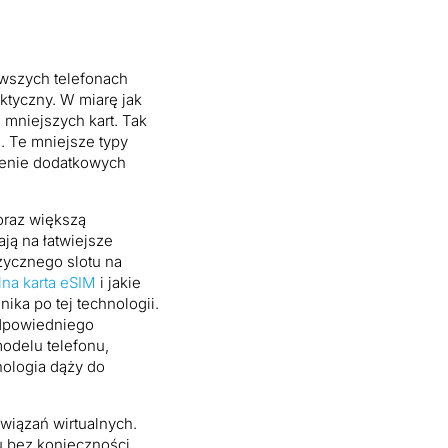
e
rwszych telefonach
ktyczny. W miarę jak
 mniejszych kart. Tak
. Te mniejsze typy
zenie dodatkowych
oraz większą
ją na łatwiejsze
zycznego slotu na
lna karta eSIM
i jakie
ika po tej technologii.
dpowiedniego
odelu telefonu,
nologia dąży do
wiązań wirtualnych.
u bez konieczności