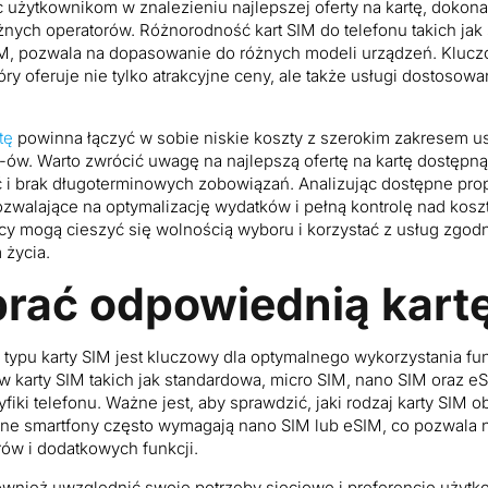
 użytkownikom w znalezieniu najlepszej oferty na kartę, dokonal
żnych operatorów. Różnorodność kart SIM do telefonu takich jak
M, pozwala na dopasowanie do różnych modeli urządzeń. Klucz
óry oferuje nie tylko atrakcyjne ceny, ale także usługi dostoso
tę
powinna łączyć w sobie niskie koszty z szerokim zakresem usł
ów. Warto zwrócić uwagę na najlepszą ofertę na kartę dostępną 
 i brak długoterminowych zobowiązań. Analizując dostępne pr
zwalające na optymalizację wydatków i pełną kontrolę nad kosz
y mogą cieszyć się wolnością wyboru i korzystać z usług zgodn
 życia.
rać odpowiednią kart
ypu karty SIM jest kluczowy dla optymalnego wykorzystania fun
 karty SIM takich jak standardowa, micro SIM, nano SIM oraz e
iki telefonu. Ważne jest, aby sprawdzić, jaki rodzaj karty SIM 
ne smartfony często wymagają nano SIM lub eSIM, co pozwala 
w i dodatkowych funkcji.
ównież uwzględnić swoje potrzeby sieciowe i preferencje użytk