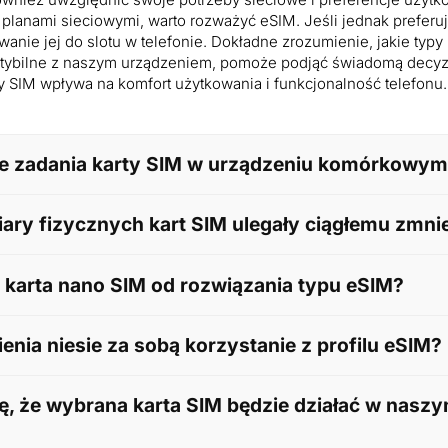
planami sieciowymi, warto rozważyć eSIM. Jeśli jednak preferuj
anie jej do slotu w telefonie. Dokładne zrozumienie, jakie typy
patybilne z naszym urządzeniem, pomoże podjąć świadomą decyzj
y SIM wpływa na komfort użytkowania i funkcjonalność telefonu.
ne zadania karty SIM w urządzeniu komórkowy
ede wszystkim do bezpiecznej identyfikacji abonenta w sieci k
ary fizycznych kart SIM ulegały ciągłemu zmni
ezbędne do zalogowania się do sieci operatora, co umożliwia
 wysyłanie wiadomości SMS oraz korzystanie z pakietowej tra
dyktowana zmianami konstrukcyjnymi smartfonów. Aby urządzen
 karta nano SIM od rozwiązania typu eSIM?
 mieścić większe baterie, wydajniejsze modemy oraz zaawanso
ucenci musieli ograniczyć przestrzeń zajmowaną przez podzes
becnie najmniejszy format fizycznego, plastikowego nośnika, kt
enia niesie za sobą korzystanie z profilu eSIM?
lefonu. Z kolei eSIM to technologia całkowicie wirtualna. Profil 
dnio w pamięci telefonu, a jej aktywacja i konfiguracja odbyw
nacznie ułatwia zarządzanie usługami komórkowymi, eliminują
ę, że wybrana karta SIM będzie działać w nasz
ia i wkładania plastiku do telefonu. Umożliwia szybką, zdalną 
atora oraz pozwala na wygodne korzystanie z wielu profili na 
osoby często podróżujące.