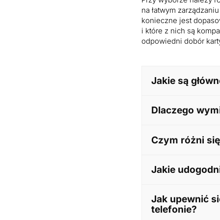
na łatwym zarządzaniu 
konieczne jest dopasow
i które z nich są kom
odpowiedni dobór kart
Jakie są głów
Karta SIM służy prz
Dlaczego wymi
Przechowuje dane ni
połączeń głosowych,
Ewolucja ta była po
Czym różni się
coraz smuklejsze i
elektroniczne, prod
gniazdo karty SIM.
Karta nano SIM to o
Jakie udogodni
umieścić w slocie te
zapisywany bezpośre
cyfrowy.
Technologia eSIM z
Jak upewnić si
fizycznego zamawian
taryfowego lub oper
telefonie?
co doceniają m.in. 