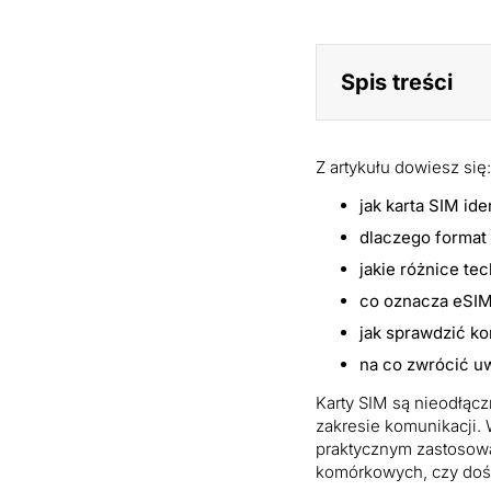
SIM
Spis treści
Z artykułu dowiesz się:
jak karta SIM id
dlaczego format 
jakie różnice te
co oznacza eSIM 
jak sprawdzić ko
na co zwrócić u
Karty SIM są nieodłąc
zakresie komunikacji. 
praktycznym zastosowa
komórkowych, czy doś