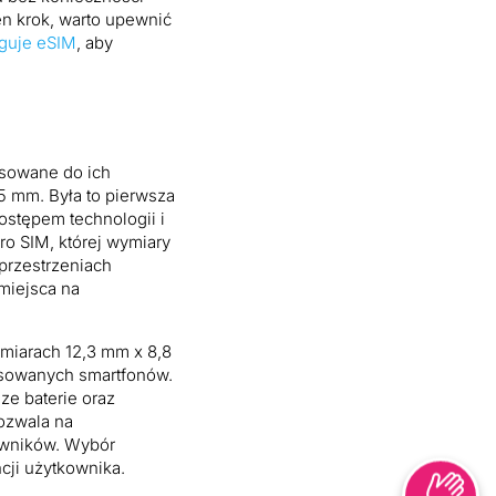
en krok, warto upewnić
uguje eSIM
, aby
osowane do ich
5 mm. Była to pierwsza
stępem technologii i
ro SIM, której wymiary
przestrzeniach
miejsca na
ymiarach 12,3 mm x 8,8
nsowanych smartfonów.
ze baterie oraz
ozwala na
kowników. Wybór
cji użytkownika.