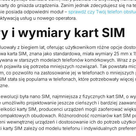
karty do gniazda urządzenia. Zanim jednak zdecydujesz się na t
nie posiada odpowiedni moduł –
sprawdź czy Twój telefon obsł
ktywacją usług u nowego operatora.
y i wymiary kart SIM
luowały z biegiem lat, oferując użytkownikom różne opcje dost
wa karta SIM, znana jako standardowa, miała wymiary 25 mm x 1
żywana w starszych modelach telefonów komórkowych. Wraz z po
ń pojawiła się potrzeba mniejszych rozwiązań. Tak powstała mic
, co pozwoliło na zastosowanie jej w telefonach o mniejszych 
M stała się popularna w telefonach, które potrzebowały więcej 
zne.
ewolucji była nano SIM, najmniejsza z fizycznych kart SIM, o w
umożliwiło projektowanie jeszcze cieńszych i bardziej zaawa
elkości karty SIM, producenci urządzeń mogli zaoferować więks
kompaktowych obudowach. Różnorodność rozmiarów kart SIM p
zeni wewnętrznej urządzeń i dostosowanie ich do potrzeb użyt
 karty SIM zależy od modelu telefonu i indywidualnych preferen