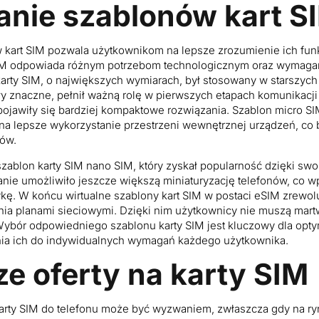
nie szablonów kart S
kart SIM pozwala użytkownikom na lepsze zrozumienie ich funk
SIM odpowiada różnym potrzebom technologicznym oraz wymaga
arty SIM, o największych wymiarach, był stosowany w starszych
y znaczne, pełnił ważną rolę w pierwszych etapach komunikacji
pojawiły się bardziej kompaktowe rozwiązania. Szablon micro SI
 na lepsze wykorzystanie przestrzeni wewnętrznej urządzeń, co 
ów.
 szablon karty SIM nano SIM, który zyskał popularność dzięki s
nie umożliwiło jeszcze większą miniaturyzację telefonów, co wp
ykę. W końcu wirtualne szablony kart SIM w postaci eSIM zrewo
nia planami sieciowymi. Dzięki nim użytkownicy nie muszą martw
Wybór odpowiedniego szablonu karty SIM jest kluczowy dla opty
nia ich do indywidualnych wymagań każdego użytkownika.
ze oferty na karty SIM
rty SIM do telefonu może być wyzwaniem, zwłaszcza gdy na ry