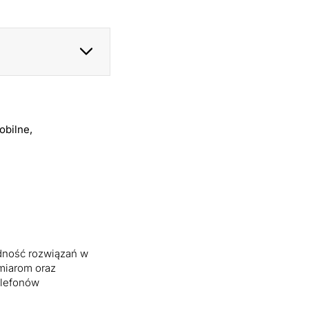
obilne,
dność rozwiązań w
zmiarom oraz
elefonów