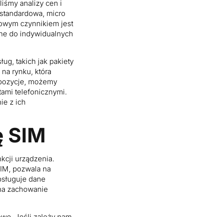
iśmy analizy cen i
 standardowa, micro
owym czynnikiem jest
wane do indywidualnych
ug, takich jak pakiety
na rynku, która
opozycje, możemy
tami telefonicznymi.
ie z ich
ę SIM
kcji urządzenia.
SIM, pozwala na
obsługuje dane
na zachowanie
owe. Jeśli zależy nam