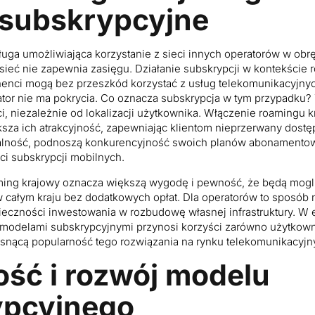
subskrypcyjne
ługa umożliwiająca korzystanie z sieci innych operatorów w ob
 sieć nie zapewnia zasięgu. Działanie subskrypcji w kontekście
nenci mogą bez przeszkód korzystać z usług telekomunikacyjny
ator nie ma pokrycia. Co oznacza subskrypcja w tym przypadku? 
ci, niezależnie od lokalizacji użytkownika. Włączenie roamingu 
sza ich atrakcyjność, zapewniając klientom nieprzerwany dostęp
nalność, podnoszą konkurencyjność swoich planów abonamentow
ci subskrypcji mobilnych.
ng krajowy oznacza większą wygodę i pewność, że będą mogli 
 całym kraju bez dodatkowych opłat. Dla operatorów to sposób
eczności inwestowania w rozbudowę własnej infrastruktury. W ef
modelami subskrypcyjnymi przynosi korzyści zarówno użytkown
osnącą popularność tego rozwiązania na rynku telekomunikacyjn
ość i rozwój modelu
ypcyjnego