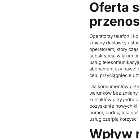
Oferta 
przeno
Operatorzy telefonii k
zmiany dostawcy usłu
operatorem, który czę
subskrypcja w takim pr
usług telekomunikacyj
abonament czy nawet o
celu przyciągnięcie u
Dla konsumentów przen
warunków bez zmiany n
kontaktów przy jednocz
pozyskanie nowych kli
numer, budują lojalnoś
usług czerpią korzyśc
Wpływ 