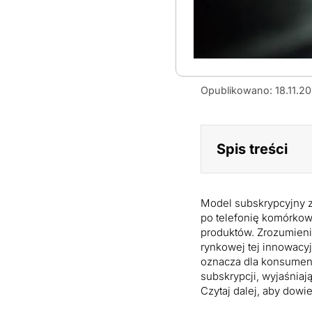
Model
Opublikowano: 18.11.2
subskrypcyjny
w
praktyce
–
Spis treści
jak
działa
i
dlaczego
stał
Model subskrypcyjny 
się
po telefonię komórkową
tak
produktów. Zrozumienie
popularny?
rynkowej tej innowacy
oznacza dla konsument
subskrypcji, wyjaśniaj
Czytaj dalej, aby dowi