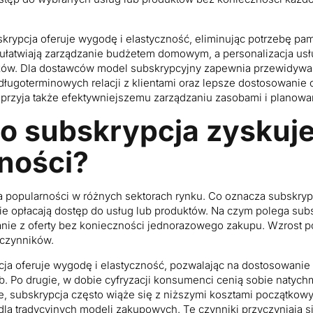
rypcja oferuje wygodę i elastyczność, eliminując potrzebę pam
y ułatwiają zarządzanie budżetem domowym, a personalizacja us
ików. Dla dostawców model subskrypcyjny zapewnia przewidywa
ugoterminowych relacji z klientami oraz lepsze dostosowanie of
sprzyja także efektywniejszemu zarządzaniu zasobami i planowan
o subskrypcja zyskuje
ności?
a popularności w różnych sektorach rynku. Co oznacza subskryp
nie opłacają dostęp do usług lub produktów. Na czym polega su
ie z oferty bez konieczności jednorazowego zakupu. Wzrost p
 czynników.
cja oferuje wygodę i elastyczność, pozwalając na dostosowanie 
b. Po drugie, w dobie cyfryzacji konsumenci cenią sobie natyc
cie, subskrypcja często wiąże się z niższymi kosztami początkowy
 dla tradycyjnych modeli zakupowych. Te czynniki przyczyniają s