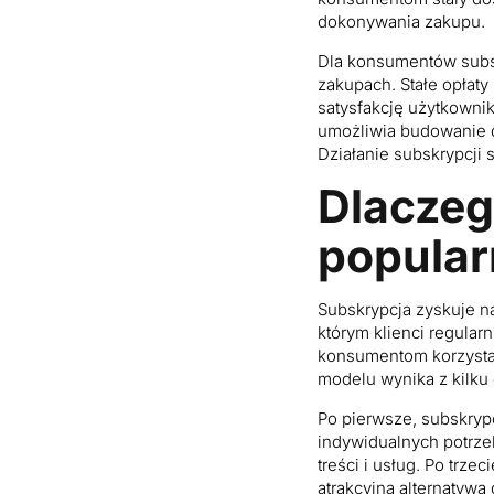
dokonywania zakupu.
Dla konsumentów subsk
zakupach. Stałe opłat
satysfakcję użytkown
umożliwia budowanie dł
Działanie subskrypcji 
Dlaczeg
popular
Subskrypcja zyskuje n
którym klienci regular
konsumentom korzystan
modelu wynika z kilku
Po pierwsze, subskryp
indywidualnych potrze
treści i usług. Po trze
atrakcyjną alternatywą