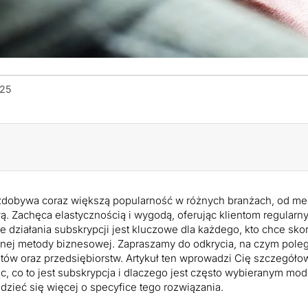
025
zdobywa coraz większą popularność w różnych branżach, od m
. Zachęca elastycznością i wygodą, oferując klientom regularny
 działania subskrypcji jest kluczowe dla każdego, kto chce sko
jnej metody biznesowej. Zapraszamy do odkrycia, na czym poleg
ów oraz przedsiębiorstw. Artykuł ten wprowadzi Cię szczegółow
ąc, co to jest subskrypcja i dlaczego jest często wybieranym 
edzieć się więcej o specyfice tego rozwiązania.