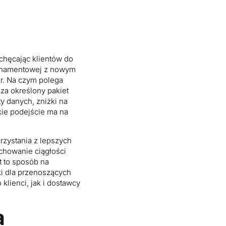
achęcając klientów do
bonamentowej z nowym
r. Na czym polega
za określony pakiet
y danych, zniżki na
kie podejście ma na
zystania z lepszych
chowanie ciągłości
t to sposób na
ki dla przenoszących
klienci, jak i dostawcy
a