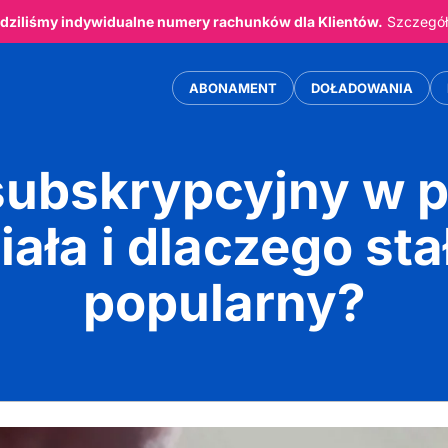
ziliśmy indywidualne numery rachunków dla Klientów.
Szczegóły
ABONAMENT
DOŁADOWANIA
subskrypcyjny w p
iała i dlaczego sta
popularny?