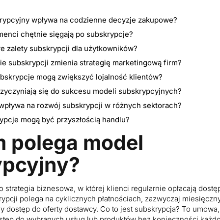
rypcyjny wpływa na codzienne decyzje zakupowe?
enci chętnie sięgają po subskrypcje?
e zalety subskrypcji dla użytkowników?
e subskrypcji zmienia strategię marketingową firm?
ubskrypcje mogą zwiększyć lojalność klientów?
rzyczyniają się do sukcesu modeli subskrypcyjnych?
 wpływa na rozwój subskrypcji w różnych sektorach?
ypcje mogą być przyszłością handlu?
 polega model
ypcyjny?
 strategia biznesowa, w której klienci regularnie opłacają dost
rypcji polega na cyklicznych płatnościach, zazwyczaj miesięczn
y dostęp do oferty dostawcy. Co to jest subskrypcja? To umowa,
stęp do wybranych usług lub produktów bez konieczności każ