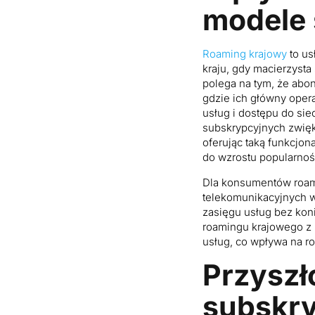
modele 
Roaming krajowy
to us
kraju, gdy macierzysta
polega na tym, że abo
gdzie ich główny oper
usług i dostępu do sie
subskrypcyjnych zwięk
oferując taką funkcjo
do wzrostu popularnoś
Dla konsumentów roami
telekomunikacyjnych w
zasięgu usług bez koni
roamingu krajowego z 
usług, co wpływa na r
Przyszł
subskr