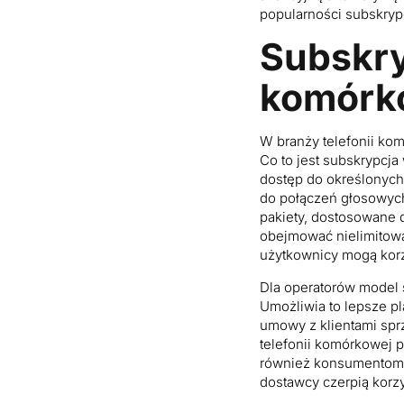
popularności subskryp
Subskry
komórk
W branży telefonii k
Co to jest subskrypcja
dostęp do określonych
do połączeń głosowych
pakiety, dostosowane 
obejmować nielimitowa
użytkownicy mogą korz
Dla operatorów model
Umożliwia to lepsze pl
umowy z klientami sprz
telefonii komórkowej p
również konsumentom z
dostawcy czerpią korz