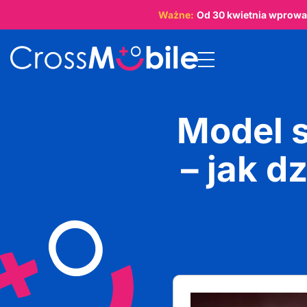
Ważne:
Od
30 kwietnia
wprowad
Model 
– jak dz