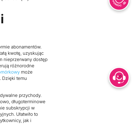
i
formie abonamentów.
tałą kwotę, uzyskując
m nieprzerwany dostęp
erują różnorodne
omórkowy
może
 Dzięki temu
widywalne przychody.
tkowo, długoterminowe
nie subskrypcji w
jnych. Ułatwiło to
kownicy, jak i