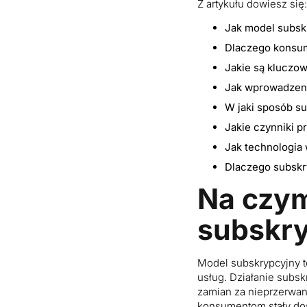
Z artykułu dowiesz się:
Jak model subsk
Dlaczego konsum
Jakie są kluczow
Jak wprowadzeni
W jaki sposób s
Jakie czynniki p
Jak technologia
Dlaczego subskr
Na czym
subskr
Model subskrypcyjny to
usług. Działanie subsk
zamian za nieprzerwan
konsumentom stały do