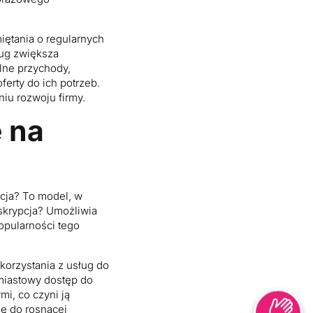
iętania o regularnych
ług zwiększa
lne przychody,
erty do ich potrzeb.
iu rozwoju firmy.
 na
cja? To model, w
bskrypcja? Umożliwia
opularności tego
korzystania z usług do
hmiastowy dostęp do
mi, co czyni ją
ię do rosnącej