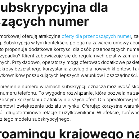
subskrypcyjna dla
szących numer
omórkowej oferują atrakcyjne
oferty dla przenoszących numer
, z
g. Subskrypcja w tym kontekście polega na zawarciu umowy a
sto proponuje dodatkowe korzyści dla osób przenoszących nume
zypadku? Klient zobowiązuje się do regularnych opłat w zamian 
nych. Przykładowo, operatorzy mogą oferować dodatkowe pakiet
kresy bezpłatnego korzystania z usług dla nowych klientów. Ta
żytkowników poszukujących lepszych warunków i oszczędności.
iesienie numeru w ramach subskrypcji oznacza możliwość skor
umeru telefonu. To wygodne rozwiązanie, które pozwala na za
esnym korzystaniu z atrakcyjniejszych ofert. Dla operatorów jes
entów i zwiększenie udziału w rynku. Oferując korzystne warun
ć i długoterminowe relacje z użytkownikami. W efekcie, zarówno 
i z tego modelu subskrypcyjnego.
roamingu krajowego n