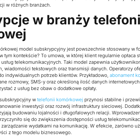
cji w różnych branżach.
pcje w branży telefoni
owej
omórkowej model subskrypcyjny jest powszechnie stosowany w 
 w tym kontekście? To umowa, w której klient regularnie opłaca s
 usług telekomunikacyjnych. Taki model zapewnia użytkowniko
, wiadomości tekstowych oraz transmisji danych. Operatorzy of
do indywidualnych potrzeb klientów. Przykładowo,
abonament k
ne rozmowy, SMS-y oraz określoną ilość danych internetowych.
ystać z usług bez obaw o dodatkowe opłaty.
 subskrypcyjny w
telefonii komórkowej
przynosi stabilne i prze
anowanie inwestycji oraz rozwój infrastruktury sieciowej. Doda
yjają budowaniu lojalności i długofalowych relacji. Wprowadze
rzyczyniło się do zwiększenia dostępności usług telekomunikacy
arządzanie wydatkami na komunikację. W efekcie, zarówno użyt
yści z tego modelu biznesowego.