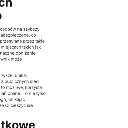
ach
o
sposobów na szybszy
ezabezpieczone, co
rzesyłane przez takie
miejscach takich jak
 znaczne obniżenie
kownik może
rwsze, unikaj
 z publicznych sieci
to możliwe, korzystaj
ń online. To nie tylko
go, unikając
e Ci cieszyć się
atkowe