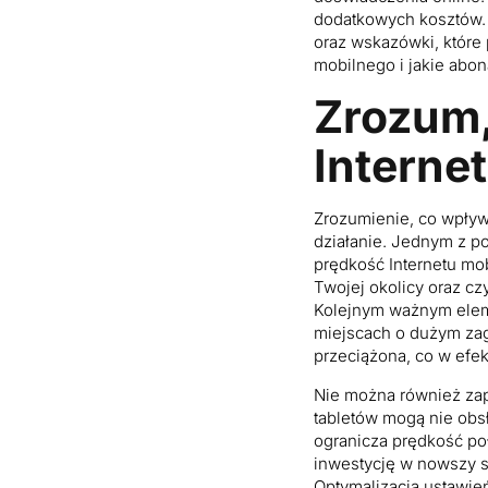
dodatkowych kosztów.
oraz wskazówki, które
mobilnego i jakie abo
Zrozum,
Interne
Zrozumienie, co wpływ
działanie. Jednym z po
prędkość Internetu mob
Twojej okolicy oraz cz
Kolejnym ważnym eleme
miejscach o dużym zag
przeciążona, co w efek
Nie można również zap
tabletów mogą nie obs
ogranicza prędkość poł
inwestycję w nowszy sp
Optymalizacja ustawień