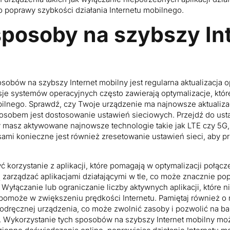
o poprawy szybkości działania Internetu mobilnego.
sposoby na szybszy In
sobów na szybszy Internet mobilny jest regularna aktualizacja
je systemów operacyjnych często zawierają optymalizacje, któ
bilnego. Sprawdź, czy Twoje urządzenie ma najnowsze aktualizacj
osobem jest dostosowanie ustawień sieciowych. Przejdź do us
y masz aktywowane najnowsze technologie takie jak LTE czy 5G,
asami konieczne jest również zresetowanie ustawień sieci, aby 
 korzystanie z aplikacji, które pomagają w optymalizacji połącz
ią zarządzać aplikacjami działającymi w tle, co może znacznie po
Wyłączanie lub ograniczanie liczby aktywnych aplikacji, które 
omoże w zwiększeniu prędkości Internetu. Pamiętaj również o
odręcznej urządzenia, co może zwolnić zasoby i pozwolić na ba
tu. Wykorzystanie tych sposobów na szybszy Internet mobilny m