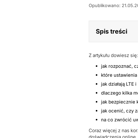
Jak
Opublikowano: 21.05.
zwiększyć
prędkość
internetu
mobilnego?
Spis treści
Praktyczne
porady
Z artykułu dowiesz się:
jak rozpoznać, c
które ustawienia
jak działają LTE
dlaczego kilka m
jak bezpiecznie 
jak ocenić, czy
na co zwrócić uw
Coraz więcej z nas ko
doświadczenia online. 