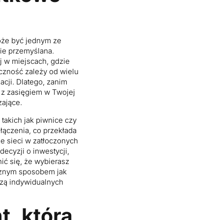
oże być jednym ze
nie przemyślana.
 w miejscach, gdzie
eczność zależy od wielu
acji. Dlatego, zanim
 z zasięgiem w Twojej
zające.
akich jak piwnice czy
łączenia, co przekłada
e sieci w zatłoczonych
ecyzji o inwestycji,
ić się, że wybierasz
cznym sposobem jak
izą indywidualnych
t, która