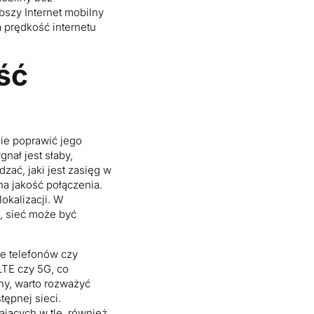
szy Internet mobilny
 prędkość internetu
ść
ie poprawić jego
nał jest słaby,
zać, jaki jest zasięg w
na jakość połączenia.
okalizacji. W
, sieć może być
e telefonów czy
LTE czy 5G, co
lny, warto rozważyć
tępnej sieci.
ających w tle, również