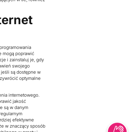
ternet
 oprogramowania
re mogą poprawić
e i zainstaluj je, gdy
tawień swojego
 jeśli są dostępne w
przywrócić optymalne
enia internetowego.
prawić jakość
nie są w danym
 regularnym
rdziej efektywne
oże w znaczący sposób