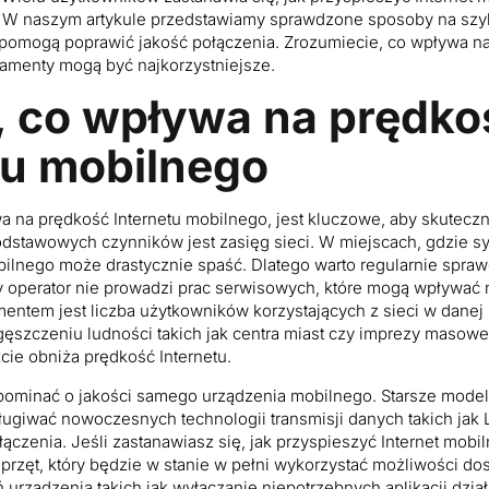
 W naszym artykule przedstawiamy sprawdzone sposoby na szyb
 pomogą poprawić jakość połączenia. Zrozumiecie, co wpływa na
namenty mogą być najkorzystniejsze.
 co wpływa na prędko
tu mobilnego
a na prędkość Internetu mobilnego, jest kluczowe, aby skuteczn
dstawowych czynników jest zasięg sieci. W miejscach, gdzie syg
ilnego może drastycznie spaść. Dlatego warto regularnie sprawd
y operator nie prowadzi prac serwisowych, które mogą wpływać 
ntem jest liczba użytkowników korzystających z sieci w danej l
ęszczeniu ludności takich jak centra miast czy imprezy masowe
cie obniża prędkość Internetu.
ominać o jakości samego urządzenia mobilnego. Starsze model
ługiwać nowoczesnych technologii transmisji danych takich jak 
ączenia. Jeśli zastanawiasz się, jak przyspieszyć Internet mobi
rzęt, który będzie w stanie w pełni wykorzystać możliwości dos
 urządzenia takich jak wyłączanie niepotrzebnych aplikacji dział