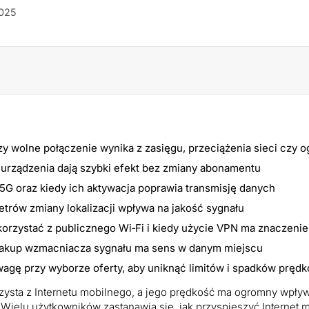
2025
zy wolne połączenie wynika z zasięgu, przeciążenia sieci czy o
 urządzenia dają szybki efekt bez zmiany abonamentu
 i 5G oraz kiedy ich aktywacja poprawia transmisję danych
etrów zmiany lokalizacji wpływa na jakość sygnału
korzystać z publicznego Wi‑Fi i kiedy użycie VPN ma znaczenie
 zakup wzmacniacza sygnału ma sens w danym miejscu
agę przy wyborze oferty, aby uniknąć limitów i spadków prędk
rzysta z Internetu mobilnego, a jego prędkość ma ogromny wpły
Wielu użytkowników zastanawia się, jak przyspieszyć Internet 