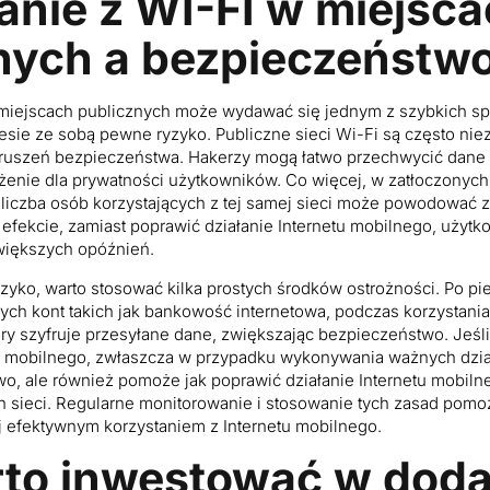
anie z WI-FI w miejsc
nych a bezpieczeństw
 miejscach publicznych może wydawać się jednym z szybkich 
niesie ze sobą pewne ryzyko. Publiczne sieci Wi-Fi są często ni
uszeń bezpieczeństwa. Hakerzy mogą łatwo przechwycić dane p
ożenie dla prywatności użytkowników. Co więcej, w zatłoczonych 
, liczba osób korzystających z tej samej sieci może powodować
 efekcie, zamiast poprawić działanie Internetu mobilnego, użyt
większych opóźnień.
yko, warto stosować kilka prostych środków ostrożności. Po pie
ch kont takich jak bankowość internetowa, podczas korzystania
ry szyfruje przesyłane dane, zwiększając bezpieczeństwo. Jeśli 
 mobilnego, zwłaszcza w przypadku wykonywania ważnych działa
o, ale również pomoże jak poprawić działanie Internetu mobilne
h sieci. Regularne monitorowanie i stosowanie tych zasad pomoż
j efektywnym korzystaniem z Internetu mobilnego.
to inwestować w dod