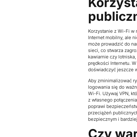
Korzyst
publicz
Korzystanie z Wi-Fi w
Internet mobilny, ale 
może prowadzić do nar
sieci, co stwarza zagr
kawiarnie czy lotniska
prędkości Internetu. W
doświadczyć jeszcze 
Aby zminimalizować ryz
logowania się do ważny
Wi-Fi. Używaj VPN, któ
z własnego połączenia
poprawi bezpieczeństw
przeciążeń publicznyc
bezpiecznym i bardzie
Czy war