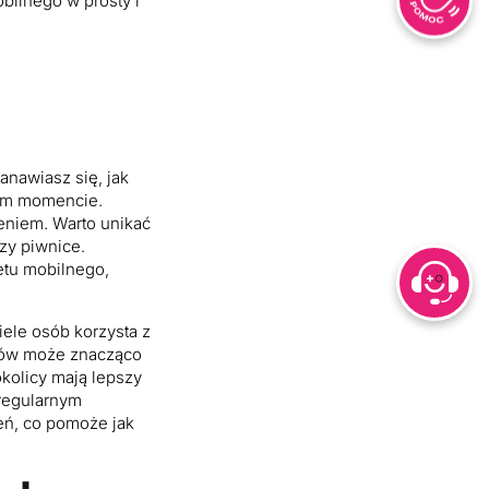
bilnego w prosty i
anawiasz się, jak
nym momencie.
eniem. Warto unikać
zy piwnice.
etu mobilnego,
iele osób korzysta z
trów może znacząco
kolicy mają lepszy
 regularnym
eń, co pomoże jak