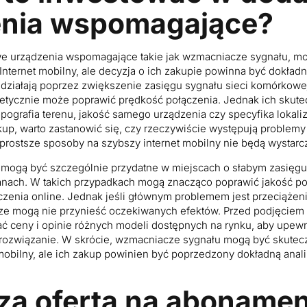
enia wspomagające?
we urządzenia wspomagające takie jak wzmacniacze sygnału, m
nternet mobilny, ale decyzja o ich zakupie powinna być dokład
ziałają poprzez zwiększenie zasięgu sygnału sieci komórkowej
oretycznie może poprawić prędkość połączenia. Jednak ich skut
opografia terenu, jakość samego urządzenia czy specyfika lokaliz
kup, warto zastanowić się, czy rzeczywiście występują problemy
, prostsze sposoby na szybszy internet mobilny nie będą wystarc
ogą być szczególnie przydatne w miejscach o słabym zasięgu t
anach. W takich przypadkach mogą znacząco poprawić jakość po
czenia online. Jednak jeśli głównym problemem jest przeciążeni
e mogą nie przynieść oczekiwanych efektów. Przed podjęciem d
ć ceny i opinie różnych modeli dostępnych na rynku, aby upewn
 rozwiązanie. W skrócie, wzmacniacze sygnału mogą być skute
 mobilny, ale ich zakup powinien być poprzedzony dokładną anal
za oferta na abonamen