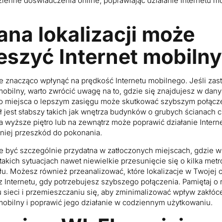
ienne doświadczenia online, poprawiając działanie Internetu mo
ana lokalizacji może
eszyć Internet mobilny
e znacząco wpłynąć na prędkość Internetu mobilnego. Jeśli zast
 mobilny, warto zwrócić uwagę na to, gdzie się znajdujesz w da
o miejsca o lepszym zasięgu może skutkować szybszym połącz
 jest słabszy takich jak wnętrza budynków o grubych ścianach c
a wyższe piętro lub na zewnątrz może poprawić działanie Intern
niej przeszkód do pokonania.
e być szczególnie przydatna w zatłoczonych miejscach, gdzie w
takich sytuacjach nawet niewielkie przesunięcie się o kilka me
u. Możesz również przeanalizować, które lokalizacje w Twojej o
 z Internetu, gdy potrzebujesz szybszego połączenia. Pamiętaj o
 sieci i przemieszczaniu się, aby zminimalizować wpływ zakłóc
mobilny i poprawić jego działanie w codziennym użytkowaniu.