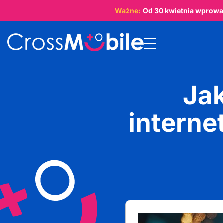
Ważne:
Od
30 kwietnia
wprowad
Ja
interne