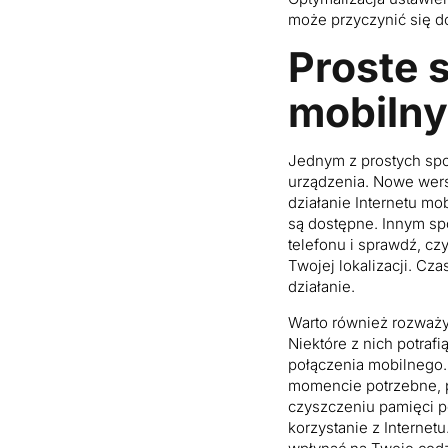
może przyczynić się d
Proste 
mobilny
Jednym z prostych spo
urządzenia. Nowe wers
działanie Internetu mo
są dostępne. Innym sp
telefonu i sprawdź, cz
Twojej lokalizacji. Cz
działanie.
Warto również rozważyć
Niektóre z nich potraf
połączenia mobilnego. 
momencie potrzebne, p
czyszczeniu pamięci p
korzystanie z Interne