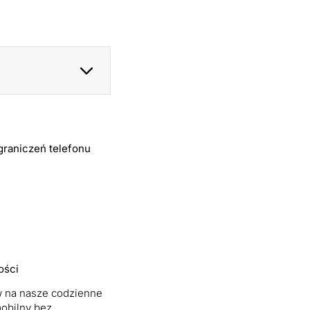
graniczeń telefonu
ości
w na nasze codzienne
mobilny bez