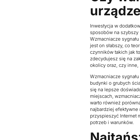
urządz
Inwestycja w dodatko
sposobów na szybszy I
Wzmacniacze sygnału d
jest on słabszy, co te
czynników takich jak t
zdecydujesz się na za
okolicy oraz, czy inne
Wzmacniacze sygnału m
budynki o grubych ści
się na lepsze doświad
miejscach, wzmacniacz
warto również porówna
najbardziej efektywne
przyspieszyć Internet
potrzeb i warunków.
Najtańs