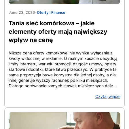
niż korzystanie z małych klawiszy. Klasyczny telefon
AdobeStock_2033712735
sprawdza się przy samych połączeniach i SMS-ach, ale
June 23, 2026
•
Oferty i Finanse
ogranicza funkcje bezpieczeństwa. Android dla seniora
daje więcej opcji, od lokalizacji po alarm SOS, pod
Tania sieć komórkowa – jakie
warunkiem uproszczenia interfejsu. Gdy smartfon okazuje
się zbyt […]
elementy oferty mają największy
wpływ na cenę
Niższa cena oferty komórkowej nie wynika wyłącznie z
kwoty widocznej w reklamie. O realnym koszcie decydują
limity internetu, warunki promocji, długość umowy, opłaty
startowe i dodatki, które łatwo przeoczyć. W praktyce ta
sama propozycja bywa korzystna dla jednej osoby, a dla
innej generuje wyższy rachunek po kilku miesiącach.
Dlatego porównanie samych stawek miesięcznych daje
niepełny obraz. W tym artykule pokazano, które elementy
Czytaj więcej
oferty najmocniej wpływają na cenę, jak liczyć koszt
całkowity w perspektywie 12 i 24 miesięcy oraz na co
zwracać uwagę przy analizie warunków. Tak łatwiej
ocenić, która oferta faktycznie ogranicza wydatki, a która
tylko dobrze wygląda na starcie. Z artykułu dowiesz się:
Co naprawdę oznacza niska cena oferty komórkowej Tania