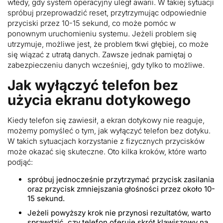
wtedy, gdy system operacyjny uległ awarii. W takiej sytuacji
spróbuj przeprowadzić reset, przytrzymując odpowiednie
przyciski przez 10-15 sekund, co może pomóc w
ponownym uruchomieniu systemu. Jeżeli problem się
utrzymuje, możliwe jest, że problem tkwi głębiej, co może
się wiązać z utratą danych. Zawsze jednak pamiętaj o
zabezpieczeniu danych wcześniej, gdy tylko to możliwe.
Jak wyłączyć telefon bez
użycia ekranu dotykowego
Kiedy telefon się zawiesił, a ekran dotykowy nie reaguje,
możemy pomyśleć o tym, jak wyłączyć telefon bez dotyku.
W takich sytuacjach korzystanie z fizycznych przycisków
może okazać się skuteczne. Oto kilka kroków, które warto
podjąć:
spróbuj jednocześnie przytrzymać przycisk zasilania
oraz przycisk zmniejszania głośności przez około 10-
15 sekund.
Jeżeli powyższy krok nie przynosi rezultatów, warto
sprawdzić, czy telefon oferuje skrót klawiszowy na