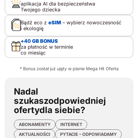
aplikacja AI dla bezpieczeństwa
Twojego dziecka
Bądź eco z
eSIM
– wybierz nowoczesność
i ekologię
+
40
GB BONUS
za płatność w terminie
co miesiąc
* Bonus został już ujęty w planie Mega Hit Oferta
Nadal
szukasz
odpowiedniej
oferty
dla siebie?
ABONAMENTY
INTERNET
AKTUALNOŚCI
PYTACIE – ODPOWIADAMY