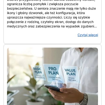
ogranicza liczbę pomyłek i zwiększa poczucie
bezpieczeństwa. U seniora znaczenie mają nie tylko duże
ikony i głośny dzwonek, ale też konfiguracja, która
upraszcza najważniejsze czynności. Liczy się szybkie
połączenie z rodziną, czytelny ekran, dostęp do danych
medycznych oraz zabezpieczenia na wypadek zgubienia
urządzenia lub podejrzanych połączeń. W artykule
Czytaj więcej
zebrano konkretne rozwiązania, które porządkują ekran,
wzmacniają ochronę i ułatwiają codzienne korzystanie ze
smartfona. Telefon staje się wtedy narzędziem wsparcia, a
nie źródłem chaosu. Z artykułu dowiesz się: Jak
przygotować telefon seniora do bezpiecznego
codziennego użytkowania Jak przygotować telefon
seniora do bezpiecznego codziennego użytkowania?
Punkt wyjścia stanowi wybór urządzenia, które po
konfiguracji daje czytelny ekran, prostą obsługę, szybki
kontakt z bliskimi i lepszą ochronę przed zgubieniem,
awarią oraz spamem. Dobrze ustawiony smartfon bywa
wygodniejszy niż klasyczny telefon, bo ma większy
wyświetlacz, wyraźniejsze litery i prostsze wybieranie
kontaktów dotykiem. Gdy ustawienia Androida dla seniora
są dopasowane do wzroku i nawyków użytkownika,
obsługa smartfona dla seniora staje się bardziej intuicyjna