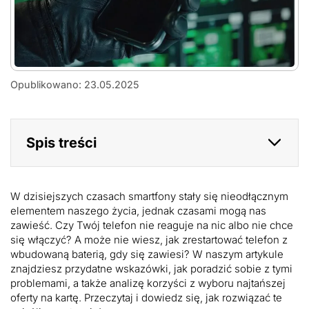
Jak
Opublikowano: 23.05.2025
zresetować
telefon
z
wbudowaną
Spis treści
baterią?
W dzisiejszych czasach smartfony stały się nieodłącznym
elementem naszego życia, jednak czasami mogą nas
zawieść. Czy Twój telefon nie reaguje na nic albo nie chce
się włączyć? A może nie wiesz, jak zrestartować telefon z
wbudowaną baterią, gdy się zawiesi? W naszym artykule
znajdziesz przydatne wskazówki, jak poradzić sobie z tymi
problemami, a także analizę korzyści z wyboru najtańszej
oferty na kartę. Przeczytaj i dowiedz się, jak rozwiązać te