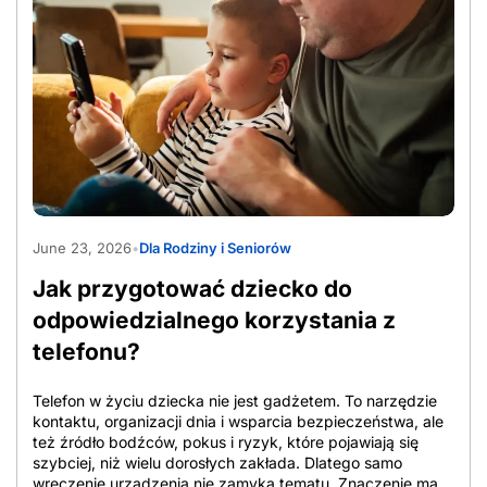
sieć komórkowa oznacza relację między miesięczną
opłatą, zakresem usług i warunkami umowy, a nie samą
kwotę z reklamy. Liczy się pełny pakiet. Dla jednej osoby
najtańszy operator komórkowy to plan z dużą paczką
danych i roamingiem UE, a dla innej opcja z minimalnym
doładowaniem, bo telefon służy głównie do odbierania
połączeń. Z tego powodu tanie sieci komórkowe
porównuje się po cenie startowej, zakresie usług i czasie
utrzymania warunków. Przy ocenie oferty znaczenie ma
cena bazowa, czyli standardowa stawka bez ulg, cena po
rabatach, która zależy często od e-faktury, […]
AdobeStock_2065357317
June 23, 2026
•
Dla Rodziny i Seniorów
Jak przygotować dziecko do
odpowiedzialnego korzystania z
telefonu?
Telefon w życiu dziecka nie jest gadżetem. To narzędzie
kontaktu, organizacji dnia i wsparcia bezpieczeństwa, ale
też źródło bodźców, pokus i ryzyk, które pojawiają się
szybciej, niż wielu dorosłych zakłada. Dlatego samo
wręczenie urządzenia nie zamyka tematu. Znaczenie ma