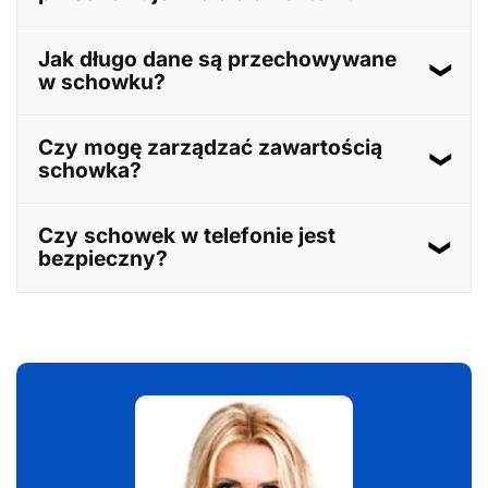
wywołać klawiaturę, a następnie naciśnij ikonę trzech
kropek lub plusa, aby otworzyć schowek.
Tak, w zależności od modelu telefonu i używanej
Jak długo dane są przechowywane
klawiatury, schowek może przechowywać wiele
w schowku?
skopiowanych elementów, umożliwiając ich
późniejsze wklejanie.
Dane w schowku są przechowywane tymczasowo i
Czy mogę zarządzać zawartością
mogą zostać zastąpione nowo skopiowanymi
schowka?
treściami; niektóre klawiatury pozwalają na przypinanie
ważnych elementów, aby nie zostały usunięte.
Tak, wiele klawiatur umożliwia zarządzanie zawartością
Czy schowek w telefonie jest
schowka, w tym usuwanie niepotrzebnych elementów
bezpieczny?
czy przypinanie ważnych treści.
Schowek w telefonie jest bezpieczny, ale zaleca się
ostrożność przy przechowywaniu w nim wrażliwych
danych, ponieważ dostęp do niego może uzyskać
każda aplikacja z funkcją wklejania.