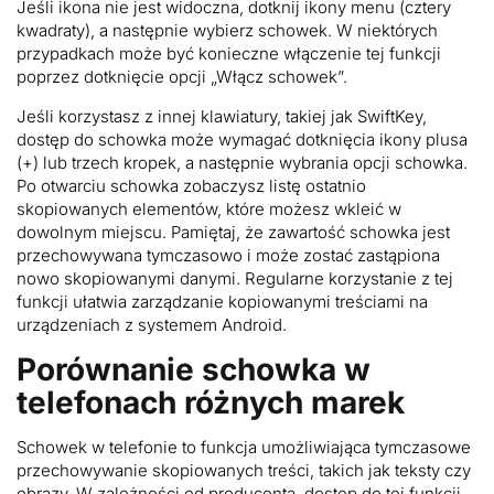
Jeśli ikona nie jest widoczna, dotknij ikony menu (cztery
kwadraty), a następnie wybierz schowek. W niektórych
przypadkach może być konieczne włączenie tej funkcji
poprzez dotknięcie opcji „Włącz schowek”.
Jeśli korzystasz z innej klawiatury, takiej jak SwiftKey,
dostęp do schowka może wymagać dotknięcia ikony plusa
(+) lub trzech kropek, a następnie wybrania opcji schowka.
Po otwarciu schowka zobaczysz listę ostatnio
skopiowanych elementów, które możesz wkleić w
dowolnym miejscu. Pamiętaj, że zawartość schowka jest
przechowywana tymczasowo i może zostać zastąpiona
nowo skopiowanymi danymi. Regularne korzystanie z tej
funkcji ułatwia zarządzanie kopiowanymi treściami na
urządzeniach z systemem Android.
Porównanie schowka w
telefonach różnych marek
Schowek w telefonie to funkcja umożliwiająca tymczasowe
przechowywanie skopiowanych treści, takich jak teksty czy
obrazy. W zależności od producenta, dostęp do tej funkcji