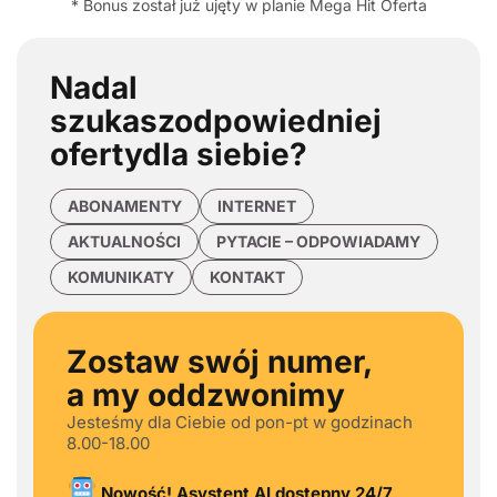
* Bonus został już ujęty w planie Mega Hit Oferta
Nadal
szukasz
odpowiedniej
oferty
dla siebie?
ABONAMENTY
INTERNET
AKTUALNOŚCI
PYTACIE – ODPOWIADAMY
KOMUNIKATY
KONTAKT
Zostaw swój numer,
a my oddzwonimy
Jesteśmy dla Ciebie od pon-pt w godzinach
8.00-18.00
Nowość! Asystent AI dostępny 24/7