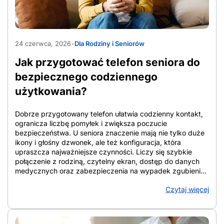
AdobeStock_1565597090
24 czerwca, 2026
•
Dla Rodziny i Seniorów
Jak przygotować telefon seniora do
bezpiecznego codziennego
użytkowania?
Dobrze przygotowany telefon ułatwia codzienny kontakt,
ogranicza liczbę pomyłek i zwiększa poczucie
bezpieczeństwa. U seniora znaczenie mają nie tylko duże
ikony i głośny dzwonek, ale też konfiguracja, która
upraszcza najważniejsze czynności. Liczy się szybkie
połączenie z rodziną, czytelny ekran, dostęp do danych
medycznych oraz zabezpieczenia na wypadek zgubienia
urządzenia lub podejrzanych połączeń. W artykule
Czytaj więcej
zebrano konkretne rozwiązania, które porządkują ekran,
wzmacniają ochronę i ułatwiają codzienne korzystanie ze
smartfona. Telefon staje się wtedy narzędziem wsparcia, a
nie źródłem chaosu. Z artykułu dowiesz się: Jak