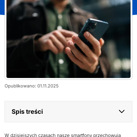
Jak
Opublikowano: 01.11.2025
znaleźć
ukryty
schowek
w
Spis treści
telefonie?
Prosty
sposób
na
dostęp
W dzisiejszych czasach nasze smartfony przechowują