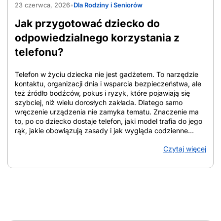
23 czerwca, 2026
•
Dla Rodziny i Seniorów
Jak przygotować dziecko do
odpowiedzialnego korzystania z
telefonu?
Telefon w życiu dziecka nie jest gadżetem. To narzędzie
kontaktu, organizacji dnia i wsparcia bezpieczeństwa, ale
też źródło bodźców, pokus i ryzyk, które pojawiają się
szybciej, niż wielu dorosłych zakłada. Dlatego samo
wręczenie urządzenia nie zamyka tematu. Znaczenie ma
to, po co dziecko dostaje telefon, jaki model trafia do jego
rąk, jakie obowiązują zasady i jak wygląda codzienne
towarzyszenie rodzica. W tym tekście znajdziesz
Czytaj więcej
uporządkowane wskazówki, które pomagają ocenić
gotowość dziecka, dobrać zakres funkcji, ustalić domowe
reguły i zadbać o bezpieczeństwo online. Z artykułu
dowiesz się: Jak przygotować dziecko do telefonu i od
czego zacząć Jak przygotować dziecko do
odpowiedzialnego korzystania z telefonu? Punkt wyjścia
stanowi cel: telefon służy do kontaktu i bezpieczeństwa, a
nie jako nagroda, zabawka czy element pozycji w grupie.