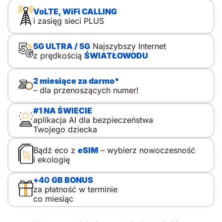
Decyzję zwykle uruchamiają konkretne sytuacje:
VoLTE, WiFi CALLING
samodzielne powroty ze szkoły, wyjścia do kolegów,
i zasięg sieci PLUS
krótkie zostawanie w domu, wycieczki i kolonie. Właśnie
wtedy pierwszy telefon dla dziecka zaczyna pełnić funkcję
praktyczną. To ważne. Kupno telefonu dla dziecka nie
5G ULTRA / 5G
Najszybszy Internet
sprowadza się do wyboru modelu. Sedno leży gdzie
z prędkością
ŚWIATŁOWODU
indziej. Spór nie dotyczy prostego podziału na kontrolę i
wolność, lecz mądrego przewodnictwa, w którym rodzic
towarzyszy, tłumaczy i stopniowo przekazuje
2 miesiące za darmo*
odpowiedzialność. Dlatego pierwszy telefon komórkowy
– dla przenoszących numer!
dla dziecka nie musi oznaczać od razu […]
#1 NA ŚWIECIE
aplikacja AI dla bezpieczeństwa
Twojego dziecka
Bądź eco z
eSIM
– wybierz nowoczesność
i ekologię
+
40
GB BONUS
za płatność w terminie
co miesiąc