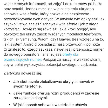
do
wiele cennych informacji, od zdjęć i dokumentów po hasła
zapisanych
oraz notatki. Jednak mało kto wie o istnieniu ukrytego
treści
schowka w telefonie, który pozwala na bezpieczne
przechowywanie tych danych. W artykule tym odkryjesz, jak
szybko i łatwo znaleźć schowek w telefonie i jak z niego
korzystać. Dowiesz się również, jakie kroki podjąć, aby
otworzyć ten ukryty zasób w różnych modelach telefonów,
takich jak Samsung, Xiaomi czy Huawei. Bez względu na to,
jaki system Android posiadasz, nasz przewodnik pomoże
Ci znaleźć to, czego szukasz, nawet jeśli przenosisz numer
do nowego operatora i analizujesz
oferty dla
przenoszących numer
. Podążaj za naszymi wskazówkami,
aby w pełni wykorzystać potencjał swojego urządzenia.
Z artykułu dowiesz się:
Jak skutecznie zlokalizować ukryty schowek w
swoim telefonie.
Jakie funkcje oferują różni producenci w zakresie
zarządzania danymi.
W jaki sposób schowek w telefonie ułatwia