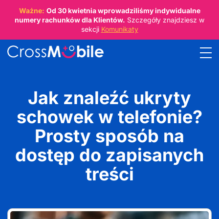
Ważne:
Od
30 kwietnia
wprowadziliśmy indywidualne
numery rachunków dla Klientów.
Szczegóły znajdziesz w
sekcji
Komunikaty
Jak znaleźć ukryty
schowek w telefonie?
Prosty sposób na
dostęp do zapisanych
treści