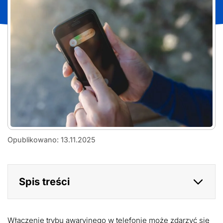
Jak
Opublikowano: 13.11.2025
wyłączyć
tryb
awaryjny
w
Spis treści
telefonie?
Oto
sposób,
by
szybko
Włączenie trybu awaryjnego w telefonie może zdarzyć się