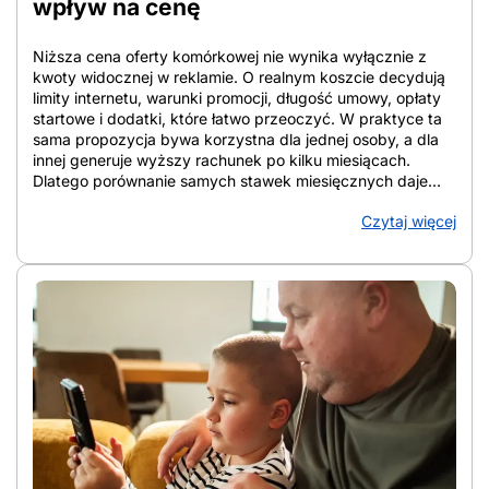
wpływ na cenę
Niższa cena oferty komórkowej nie wynika wyłącznie z
kwoty widocznej w reklamie. O realnym koszcie decydują
limity internetu, warunki promocji, długość umowy, opłaty
startowe i dodatki, które łatwo przeoczyć. W praktyce ta
sama propozycja bywa korzystna dla jednej osoby, a dla
innej generuje wyższy rachunek po kilku miesiącach.
Dlatego porównanie samych stawek miesięcznych daje
niepełny obraz. W tym artykule pokazano, które elementy
Czytaj więcej
oferty najmocniej wpływają na cenę, jak liczyć koszt
całkowity w perspektywie 12 i 24 miesięcy oraz na co
zwracać uwagę przy analizie warunków. Tak łatwiej
ocenić, która oferta faktycznie ogranicza wydatki, a która
tylko dobrze wygląda na starcie. Z artykułu dowiesz się:
Co naprawdę oznacza niska cena oferty komórkowej Tania
sieć komórkowa oznacza relację między miesięczną
opłatą, zakresem usług i warunkami umowy, a nie samą
kwotę z reklamy. Liczy się pełny pakiet. Dla jednej osoby
najtańszy operator komórkowy to plan z dużą paczką
danych i roamingiem UE, a dla innej opcja z minimalnym
doładowaniem, bo telefon służy głównie do odbierania
połączeń. Z tego powodu tanie sieci komórkowe