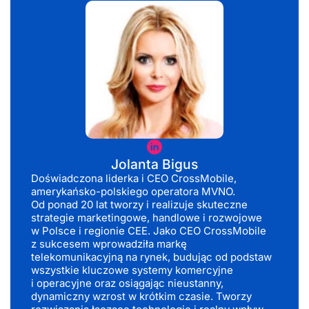
Jolanta
Bigus
Jolanta Bigus
Doświadczona liderka i CEO CrossMobile,
amerykańsko-polskiego operatora MVNO.
Od ponad 20 lat tworzy i realizuje skuteczne
strategie marketingowe, handlowe i rozwojowe
w Polsce i regionie CEE. Jako CEO CrossMobile
z sukcesem wprowadziła markę
telekomunikacyjną na rynek, budując od podstaw
wszystkie kluczowe systemy komercyjne
i operacyjne oraz osiągając nieustanny,
dynamiczny wzrost w krótkim czasie. Tworzy