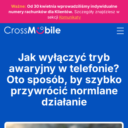
Ważne:
Od
30 kwietnia
wprowadziliśmy indywidualne
numery rachunków dla Klientów.
Szczegóły znajdziesz w
sekcji
Komunikaty
Jak wyłączyć tryb
awaryjny w telefonie?
Oto sposób, by szybko
przywrócić normlane
działanie