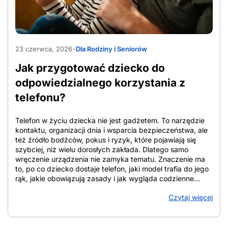
porównuje się po cenie startowej, zakresie usług i czasie
utrzymania warunków. Przy ocenie oferty znaczenie ma
cena bazowa, czyli standardowa stawka bez ulg, cena po
rabatach, która zależy często od e-faktury, […]
AdobeStock_2065357317
23 czerwca, 2026
•
Dla Rodziny i Seniorów
Jak przygotować dziecko do
odpowiedzialnego korzystania z
telefonu?
Telefon w życiu dziecka nie jest gadżetem. To narzędzie
kontaktu, organizacji dnia i wsparcia bezpieczeństwa, ale
też źródło bodźców, pokus i ryzyk, które pojawiają się
szybciej, niż wielu dorosłych zakłada. Dlatego samo
wręczenie urządzenia nie zamyka tematu. Znaczenie ma
to, po co dziecko dostaje telefon, jaki model trafia do jego
rąk, jakie obowiązują zasady i jak wygląda codzienne
towarzyszenie rodzica. W tym tekście znajdziesz
Czytaj więcej
uporządkowane wskazówki, które pomagają ocenić
gotowość dziecka, dobrać zakres funkcji, ustalić domowe
reguły i zadbać o bezpieczeństwo online. Z artykułu
dowiesz się: Jak przygotować dziecko do telefonu i od