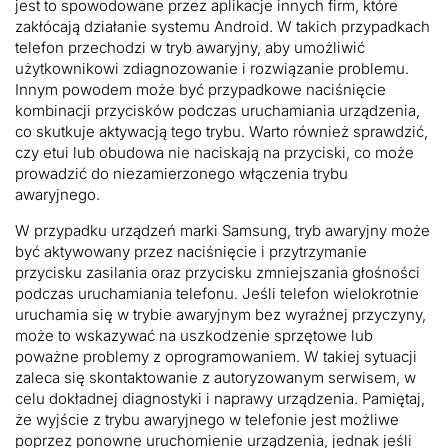
jest to spowodowane przez aplikacje innych firm, które
zakłócają działanie systemu Android. W takich przypadkach
telefon przechodzi w tryb awaryjny, aby umożliwić
użytkownikowi zdiagnozowanie i rozwiązanie problemu.
Innym powodem może być przypadkowe naciśnięcie
kombinacji przycisków podczas uruchamiania urządzenia,
co skutkuje aktywacją tego trybu. Warto również sprawdzić,
czy etui lub obudowa nie naciskają na przyciski, co może
prowadzić do niezamierzonego włączenia trybu
awaryjnego.
W przypadku urządzeń marki Samsung, tryb awaryjny może
być aktywowany przez naciśnięcie i przytrzymanie
przycisku zasilania oraz przycisku zmniejszania głośności
podczas uruchamiania telefonu. Jeśli telefon wielokrotnie
uruchamia się w trybie awaryjnym bez wyraźnej przyczyny,
może to wskazywać na uszkodzenie sprzętowe lub
poważne problemy z oprogramowaniem. W takiej sytuacji
zaleca się skontaktowanie z autoryzowanym serwisem, w
celu dokładnej diagnostyki i naprawy urządzenia. Pamiętaj,
że wyjście z trybu awaryjnego w telefonie jest możliwe
poprzez ponowne uruchomienie urządzenia, jednak jeśli