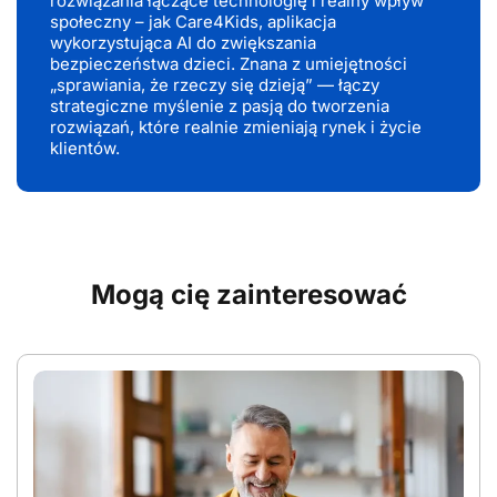
rozwiązania łączące technologię i realny wpływ
społeczny – jak Care4Kids, aplikacja
wykorzystująca AI do zwiększania
bezpieczeństwa dzieci. Znana z umiejętności
„sprawiania, że rzeczy się dzieją” — łączy
strategiczne myślenie z pasją do tworzenia
rozwiązań, które realnie zmieniają rynek i życie
klientów.
Mogą cię zainteresować