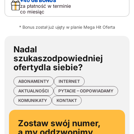
+
40
GB BONUS
za płatność w terminie
co miesiąc
* Bonus został już ujęty w planie Mega Hit Oferta
Nadal
szukasz
odpowiedniej
oferty
dla siebie?
ABONAMENTY
INTERNET
AKTUALNOŚCI
PYTACIE – ODPOWIADAMY
KOMUNIKATY
KONTAKT
Zostaw swój numer,
a my oddzwonimy