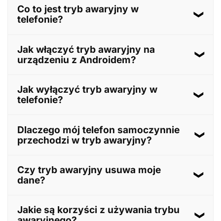
Co to jest tryb awaryjny w
telefonie?
Tryb awaryjny to specjalny stan systemu operacyjnego,
Jak włączyć tryb awaryjny na
w którym uruchamiane są jedynie podstawowe
urządzeniu z Androidem?
aplikacje systemowe, co pozwala na diagnozowanie
problemów z urządzeniem.
Aby włączyć tryb awaryjny, naciśnij i przytrzymaj
Jak wyłączyć tryb awaryjny w
przycisk zasilania, a następnie dotknij i przytrzymaj
telefonie?
opcję „Wyłącz”, aż pojawi się komunikat o
uruchomieniu w trybie awaryjnym. Potwierdź wybór.
Aby wyjść z trybu awaryjnego, wystarczy ponownie
Dlaczego mój telefon samoczynnie
uruchomić telefon, wybierając opcję „Uruchom
przechodzi w tryb awaryjny?
ponownie” z menu zasilania.
Telefon może automatycznie przejść w tryb awaryjny z
Czy tryb awaryjny usuwa moje
powodu problemów z oprogramowaniem,
dane?
uszkodzonych aplikacji lub błędów systemowych.
Nie, tryb awaryjny nie usuwa danych użytkownika;
Jakie są korzyści z używania trybu
jedynie tymczasowo wyłącza aplikacje innych firm.
awaryjnego?