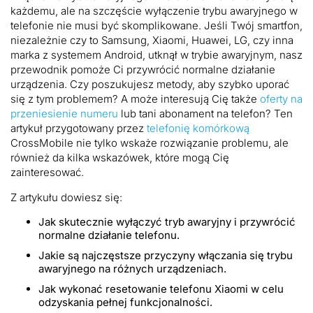
przywrócić
każdemu, ale na szczęście wyłączenie trybu awaryjnego w
normlane
telefonie nie musi być skomplikowane. Jeśli Twój smartfon,
działanie
niezależnie czy to Samsung, Xiaomi, Huawei, LG, czy inna
marka z systemem Android, utknął w trybie awaryjnym, nasz
przewodnik pomoże Ci przywrócić normalne działanie
urządzenia. Czy poszukujesz metody, aby szybko uporać
się z tym problemem? A może interesują Cię także
oferty na
przeniesienie numeru
lub tani abonament na telefon? Ten
artykuł przygotowany przez
telefonię komórkową
CrossMobile nie tylko wskaże rozwiązanie problemu, ale
również da kilka wskazówek, które mogą Cię
zainteresować.
Z artykułu dowiesz się:
Jak skutecznie wyłączyć tryb awaryjny i przywrócić
normalne działanie telefonu.
Jakie są najczęstsze przyczyny włączania się trybu
awaryjnego na różnych urządzeniach.
Jak wykonać resetowanie telefonu Xiaomi w celu
odzyskania pełnej funkcjonalności.