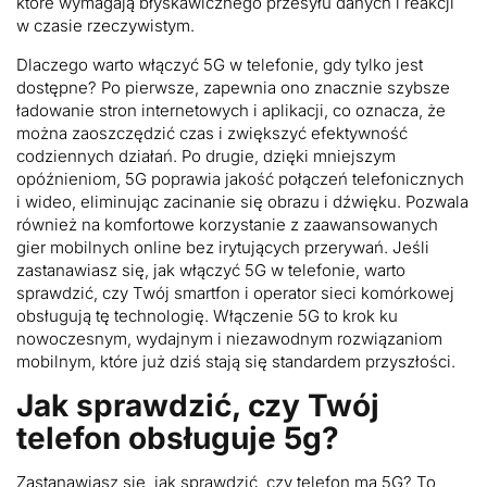
które wymagają błyskawicznego przesyłu danych i reakcji
w czasie rzeczywistym.
Dlaczego warto włączyć 5G w telefonie, gdy tylko jest
dostępne? Po pierwsze, zapewnia ono znacznie szybsze
ładowanie stron internetowych i aplikacji, co oznacza, że
można zaoszczędzić czas i zwiększyć efektywność
codziennych działań. Po drugie, dzięki mniejszym
opóźnieniom, 5G poprawia jakość połączeń telefonicznych
i wideo, eliminując zacinanie się obrazu i dźwięku. Pozwala
również na komfortowe korzystanie z zaawansowanych
gier mobilnych online bez irytujących przerywań. Jeśli
zastanawiasz się, jak włączyć 5G w telefonie, warto
sprawdzić, czy Twój smartfon i operator sieci komórkowej
obsługują tę technologię. Włączenie 5G to krok ku
nowoczesnym, wydajnym i niezawodnym rozwiązaniom
mobilnym, które już dziś stają się standardem przyszłości.
Jak sprawdzić, czy Twój
telefon obsługuje 5g?
Zastanawiasz się, jak sprawdzić, czy telefon ma 5G? To