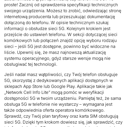
proste! Zacznij od sprawdzenia specyfikacji technicznych
swojego urządzenia. Możesz to zrobić, odwiedzając stronę
internetową producenta lub przeszukując dokumentację
dołączoną do telefonu. W opisie technicznym szukaj
informacji o obsłudze sieci 5G. Kolejnym krokiem jest
przejście do ustawień telefonu. W sekcji dotyczącej sieci
komórkowych lub połączeń znajdź opcję wyboru rodzaju
sieci – jeśli 5G jest dostępne, powinno być widoczne na
liście. Upewnij się, że masz najnowszą aktualizację
systemu operacyjnego, gdyż starsze wersje mogą nie
obsługiwać tej technologii.
Jeśli nadal masz wątpliwości, czy Twój telefon obsługuje
5G, skorzystaj z dedykowanych aplikacji dostępnych w
sklepach App Store lub Google Play. Aplikacje takie jak
„Network Cell Info Lite” mogą pomóc w weryfikacji
dostępności 5G w twoim urządzeniu. Pamiętaj też, że sama
obsługa 5G w telefonie nie wystarczy – wymagana jest
także odpowiednia oferta operatora komórkowego.
Sprawdź, czy Twój plan taryfowy oraz karta SIM obsługują
sieci 5G. Dzięki tym krokom dowiesz się, jak sprawdzić, czy