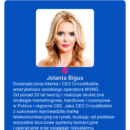
Jolanta
Bigus
Jolanta Bigus
Doświadczona liderka i CEO CrossMobile,
amerykańsko-polskiego operatora MVNO.
Od ponad 20 lat tworzy i realizuje skuteczne
strategie marketingowe, handlowe i rozwojowe
w Polsce i regionie CEE. Jako CEO CrossMobile
z sukcesem wprowadziła markę
telekomunikacyjną na rynek, budując od podstaw
wszystkie kluczowe systemy komercyjne
i operacyjne oraz osiągając nieustanny,