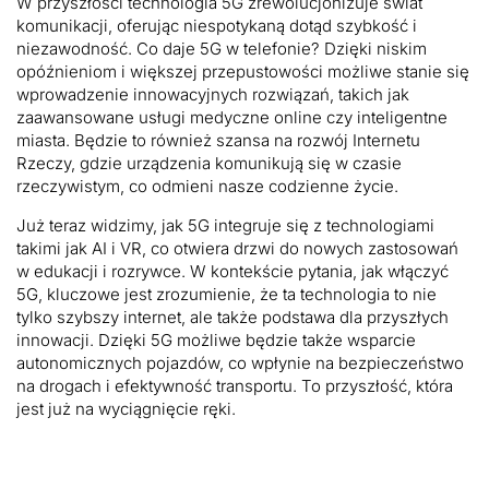
W przyszłości technologia 5G zrewolucjonizuje świat
komunikacji, oferując niespotykaną dotąd szybkość i
niezawodność. Co daje 5G w telefonie? Dzięki niskim
opóźnieniom i większej przepustowości możliwe stanie się
wprowadzenie innowacyjnych rozwiązań, takich jak
zaawansowane usługi medyczne online czy inteligentne
miasta. Będzie to również szansa na rozwój Internetu
Rzeczy, gdzie urządzenia komunikują się w czasie
rzeczywistym, co odmieni nasze codzienne życie.
Już teraz widzimy, jak 5G integruje się z technologiami
takimi jak AI i VR, co otwiera drzwi do nowych zastosowań
w edukacji i rozrywce. W kontekście pytania, jak włączyć
5G, kluczowe jest zrozumienie, że ta technologia to nie
tylko szybszy internet, ale także podstawa dla przyszłych
innowacji. Dzięki 5G możliwe będzie także wsparcie
autonomicznych pojazdów, co wpłynie na bezpieczeństwo
na drogach i efektywność transportu. To przyszłość, która
jest już na wyciągnięcie ręki.