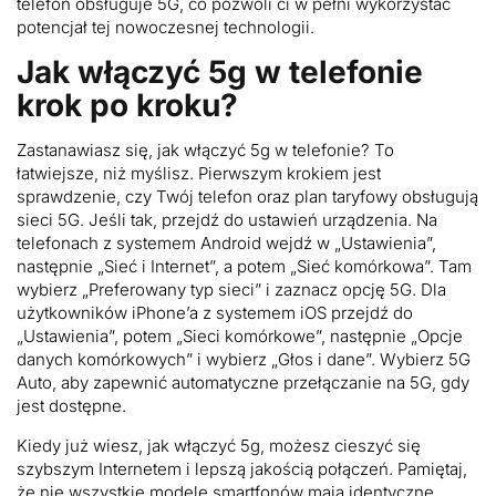
telefon obsługuje 5G, co pozwoli ci w pełni wykorzystać
potencjał tej nowoczesnej technologii.
Jak włączyć 5g w telefonie
krok po kroku?
Zastanawiasz się, jak włączyć 5g w telefonie? To
łatwiejsze, niż myślisz. Pierwszym krokiem jest
sprawdzenie, czy Twój telefon oraz plan taryfowy obsługują
sieci 5G. Jeśli tak, przejdź do ustawień urządzenia. Na
telefonach z systemem Android wejdź w „Ustawienia”,
następnie „Sieć i Internet”, a potem „Sieć komórkowa”. Tam
wybierz „Preferowany typ sieci” i zaznacz opcję 5G. Dla
użytkowników iPhone’a z systemem iOS przejdź do
„Ustawienia”, potem „Sieci komórkowe”, następnie „Opcje
danych komórkowych” i wybierz „Głos i dane”. Wybierz 5G
Auto, aby zapewnić automatyczne przełączanie na 5G, gdy
jest dostępne.
Kiedy już wiesz, jak włączyć 5g, możesz cieszyć się
szybszym Internetem i lepszą jakością połączeń. Pamiętaj,
że nie wszystkie modele smartfonów mają identyczne