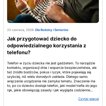
połączeń. Z tego powodu tanie sieci komórkowe
porównuje się po cenie startowej, zakresie usług i czasie
utrzymania warunków. Przy ocenie oferty znaczenie ma
cena bazowa, czyli standardowa stawka bez ulg, cena po
rabatach, która zależy często od e-faktury, […]
AdobeStock_2065357317
23 czerwca, 2026
•
Dla Rodziny i Seniorów
Jak przygotować dziecko do
odpowiedzialnego korzystania z
telefonu?
Telefon w życiu dziecka nie jest gadżetem. To narzędzie
kontaktu, organizacji dnia i wsparcia bezpieczeństwa, ale
też źródło bodźców, pokus i ryzyk, które pojawiają się
szybciej, niż wielu dorosłych zakłada. Dlatego samo
wręczenie urządzenia nie zamyka tematu. Znaczenie ma
to, po co dziecko dostaje telefon, jaki model trafia do jego
rąk, jakie obowiązują zasady i jak wygląda codzienne
towarzyszenie rodzica. W tym tekście znajdziesz
Czytaj więcej
uporządkowane wskazówki, które pomagają ocenić
gotowość dziecka, dobrać zakres funkcji, ustalić domowe