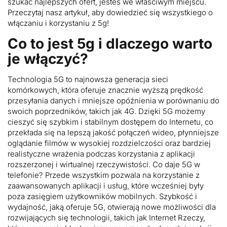
szukać najlepszych ofert, jesteś we właściwym miejscu.
Przeczytaj nasz artykuł, aby dowiedzieć się wszystkiego o
włączaniu i korzystaniu z 5g!
Co to jest 5g i dlaczego warto
je włączyć?
Technologia 5G to najnowsza generacja sieci
komórkowych, która oferuje znacznie wyższą prędkość
przesyłania danych i mniejsze opóźnienia w porównaniu do
swoich poprzedników, takich jak 4G. Dzięki 5G możemy
cieszyć się szybkim i stabilnym dostępem do Internetu, co
przekłada się na lepszą jakość połączeń wideo, płynniejsze
oglądanie filmów w wysokiej rozdzielczości oraz bardziej
realistyczne wrażenia podczas korzystania z aplikacji
rozszerzonej i wirtualnej rzeczywistości. Co daje 5G w
telefonie? Przede wszystkim pozwala na korzystanie z
zaawansowanych aplikacji i usług, które wcześniej były
poza zasięgiem użytkowników mobilnych. Szybkość i
wydajność, jaką oferuje 5G, otwierają nowe możliwości dla
rozwijających się technologii, takich jak Internet Rzeczy,