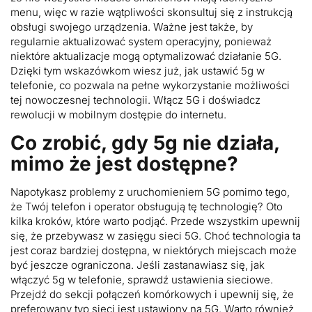
menu, więc w razie wątpliwości skonsultuj się z instrukcją
obsługi swojego urządzenia. Ważne jest także, by
regularnie aktualizować system operacyjny, ponieważ
niektóre aktualizacje mogą optymalizować działanie 5G.
Dzięki tym wskazówkom wiesz już, jak ustawić 5g w
telefonie, co pozwala na pełne wykorzystanie możliwości
tej nowoczesnej technologii. Włącz 5G i doświadcz
rewolucji w mobilnym dostępie do internetu.
Co zrobić, gdy 5g nie działa,
mimo że jest dostępne?
Napotykasz problemy z uruchomieniem 5G pomimo tego,
że Twój telefon i operator obsługują tę technologię? Oto
kilka kroków, które warto podjąć. Przede wszystkim upewnij
się, że przebywasz w zasięgu sieci 5G. Choć technologia ta
jest coraz bardziej dostępna, w niektórych miejscach może
być jeszcze ograniczona. Jeśli zastanawiasz się, jak
włączyć 5g w telefonie, sprawdź ustawienia sieciowe.
Przejdź do sekcji połączeń komórkowych i upewnij się, że
preferowany typ sieci jest ustawiony na 5G. Warto również