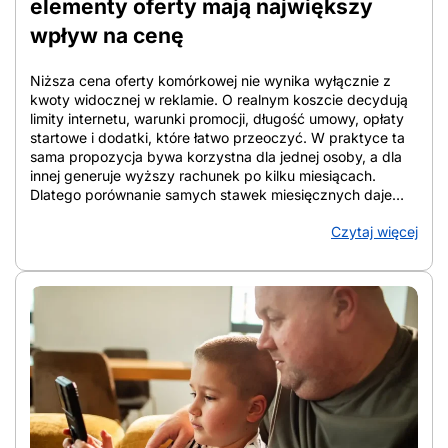
elementy oferty mają największy
wpływ na cenę
Niższa cena oferty komórkowej nie wynika wyłącznie z
kwoty widocznej w reklamie. O realnym koszcie decydują
limity internetu, warunki promocji, długość umowy, opłaty
startowe i dodatki, które łatwo przeoczyć. W praktyce ta
sama propozycja bywa korzystna dla jednej osoby, a dla
innej generuje wyższy rachunek po kilku miesiącach.
Dlatego porównanie samych stawek miesięcznych daje
niepełny obraz. W tym artykule pokazano, które elementy
Czytaj więcej
oferty najmocniej wpływają na cenę, jak liczyć koszt
całkowity w perspektywie 12 i 24 miesięcy oraz na co
zwracać uwagę przy analizie warunków. Tak łatwiej
ocenić, która oferta faktycznie ogranicza wydatki, a która
tylko dobrze wygląda na starcie. Z artykułu dowiesz się:
Co naprawdę oznacza niska cena oferty komórkowej Tania
sieć komórkowa oznacza relację między miesięczną
opłatą, zakresem usług i warunkami umowy, a nie samą
kwotę z reklamy. Liczy się pełny pakiet. Dla jednej osoby
najtańszy operator komórkowy to plan z dużą paczką
danych i roamingiem UE, a dla innej opcja z minimalnym
doładowaniem, bo telefon służy głównie do odbierania