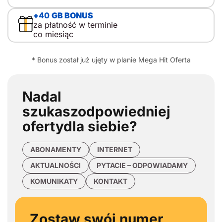
+
40
GB BONUS
za płatność w terminie
co miesiąc
* Bonus został już ujęty w planie Mega Hit Oferta
Nadal
szukasz
odpowiedniej
oferty
dla siebie?
ABONAMENTY
INTERNET
AKTUALNOŚCI
PYTACIE – ODPOWIADAMY
KOMUNIKATY
KONTAKT
Zostaw swój numer,