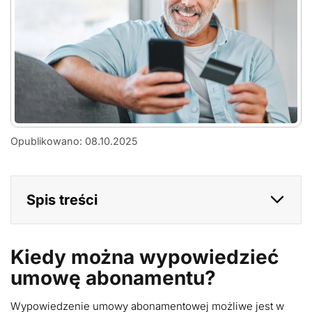
jak-
Opublikowano: 08.10.2025
szybko-
mozna-
zrezygnowac-
z-
Spis treści
abonamentu
Kiedy można wypowiedzieć
umowę abonamentu?
Wypowiedzenie umowy abonamentowej możliwe jest w