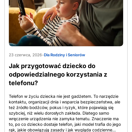
najtańszy operator komórkowy to plan z dużą paczką
danych i roamingiem UE, a dla innej opcja z minimalnym
doładowaniem, bo telefon służy głównie do odbierania
połączeń. Z tego powodu tanie sieci komórkowe
porównuje się po cenie startowej, zakresie usług i czasie
utrzymania warunków. Przy ocenie oferty znaczenie ma
cena bazowa, czyli standardowa stawka bez ulg, cena po
rabatach, która zależy często od e-faktury, […]
AdobeStock_2065357317
23 czerwca, 2026
•
Dla Rodziny i Seniorów
Jak przygotować dziecko do
odpowiedzialnego korzystania z
telefonu?
Telefon w życiu dziecka nie jest gadżetem. To narzędzie
kontaktu, organizacji dnia i wsparcia bezpieczeństwa, ale
też źródło bodźców, pokus i ryzyk, które pojawiają się
szybciej, niż wielu dorosłych zakłada. Dlatego samo
wręczenie urządzenia nie zamyka tematu. Znaczenie ma
to, po co dziecko dostaje telefon, jaki model trafia do jego
rąk, jakie obowiązują zasady i jak wygląda codzienne