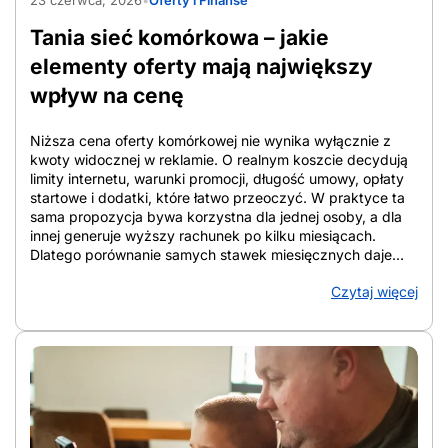
23 czerwca, 2026
•
Oferty i Finanse
ogranicza funkcje bezpieczeństwa. Android dla seniora
daje więcej opcji, od lokalizacji po alarm SOS, pod
Tania sieć komórkowa – jakie
warunkiem uproszczenia interfejsu. Gdy smartfon okazuje
się zbyt […]
elementy oferty mają największy
wpływ na cenę
Niższa cena oferty komórkowej nie wynika wyłącznie z
kwoty widocznej w reklamie. O realnym koszcie decydują
limity internetu, warunki promocji, długość umowy, opłaty
startowe i dodatki, które łatwo przeoczyć. W praktyce ta
sama propozycja bywa korzystna dla jednej osoby, a dla
innej generuje wyższy rachunek po kilku miesiącach.
Dlatego porównanie samych stawek miesięcznych daje
niepełny obraz. W tym artykule pokazano, które elementy
Czytaj więcej
oferty najmocniej wpływają na cenę, jak liczyć koszt
całkowity w perspektywie 12 i 24 miesięcy oraz na co
zwracać uwagę przy analizie warunków. Tak łatwiej
ocenić, która oferta faktycznie ogranicza wydatki, a która
tylko dobrze wygląda na starcie. Z artykułu dowiesz się:
Co naprawdę oznacza niska cena oferty komórkowej Tania
sieć komórkowa oznacza relację między miesięczną
opłatą, zakresem usług i warunkami umowy, a nie samą
kwotę z reklamy. Liczy się pełny pakiet. Dla jednej osoby