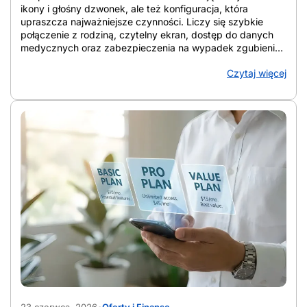
ikony i głośny dzwonek, ale też konfiguracja, która
upraszcza najważniejsze czynności. Liczy się szybkie
połączenie z rodziną, czytelny ekran, dostęp do danych
medycznych oraz zabezpieczenia na wypadek zgubienia
urządzenia lub podejrzanych połączeń. W artykule
Czytaj więcej
zebrano konkretne rozwiązania, które porządkują ekran,
wzmacniają ochronę i ułatwiają codzienne korzystanie ze
smartfona. Telefon staje się wtedy narzędziem wsparcia, a
nie źródłem chaosu. Z artykułu dowiesz się: Jak
przygotować telefon seniora do bezpiecznego
codziennego użytkowania Jak przygotować telefon
seniora do bezpiecznego codziennego użytkowania?
Punkt wyjścia stanowi wybór urządzenia, które po
konfiguracji daje czytelny ekran, prostą obsługę, szybki
kontakt z bliskimi i lepszą ochronę przed zgubieniem,
awarią oraz spamem. Dobrze ustawiony smartfon bywa
wygodniejszy niż klasyczny telefon, bo ma większy
wyświetlacz, wyraźniejsze litery i prostsze wybieranie
kontaktów dotykiem. Gdy ustawienia Androida dla seniora
są dopasowane do wzroku i nawyków użytkownika,
obsługa smartfona dla seniora staje się bardziej intuicyjna
niż korzystanie z małych klawiszy. Klasyczny telefon
AdobeStock_2033712735
sprawdza się przy samych połączeniach i SMS-ach, ale