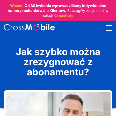
Ważne:
Od
30 kwietnia
wprowadziliśmy indywidualne
numery rachunków dla Klientów.
Szczegóły znajdziesz w
sekcji
Komunikaty
Jak szybko można
zrezygnować z
abonamentu?