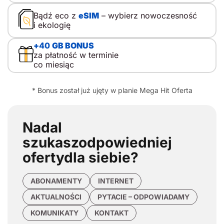
Bądź eco z
eSIM
– wybierz nowoczesność
i ekologię
+
40
GB BONUS
za płatność w terminie
co miesiąc
* Bonus został już ujęty w planie Mega Hit Oferta
Nadal
szukasz
odpowiedniej
oferty
dla siebie?
ABONAMENTY
INTERNET
AKTUALNOŚCI
PYTACIE – ODPOWIADAMY
KOMUNIKATY
KONTAKT