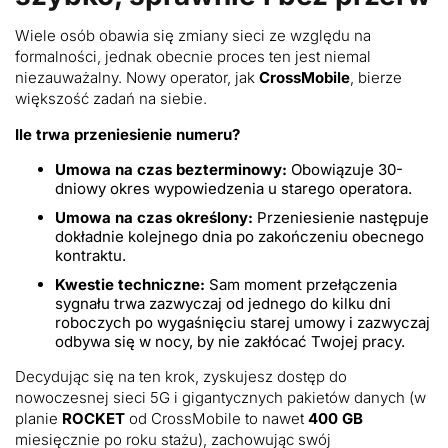
Wiele osób obawia się zmiany sieci ze względu na
formalności, jednak obecnie proces ten jest niemal
niezauważalny. Nowy operator, jak
CrossMobile
, bierze
większość zadań na siebie.
Ile trwa przeniesienie numeru?
Umowa na czas bezterminowy:
Obowiązuje 30-
dniowy okres wypowiedzenia u starego operatora.
Umowa na czas określony:
Przeniesienie następuje
dokładnie kolejnego dnia po zakończeniu obecnego
kontraktu.
Kwestie techniczne:
Sam moment przełączenia
sygnału trwa zazwyczaj od jednego do kilku dni
roboczych po wygaśnięciu starej umowy i zazwyczaj
odbywa się w nocy, by nie zakłócać Twojej pracy.
Decydując się na ten krok, zyskujesz dostęp do
nowoczesnej sieci 5G i gigantycznych pakietów danych (w
planie
ROCKET
od CrossMobile to nawet
400 GB
miesięcznie po roku stażu), zachowując swój