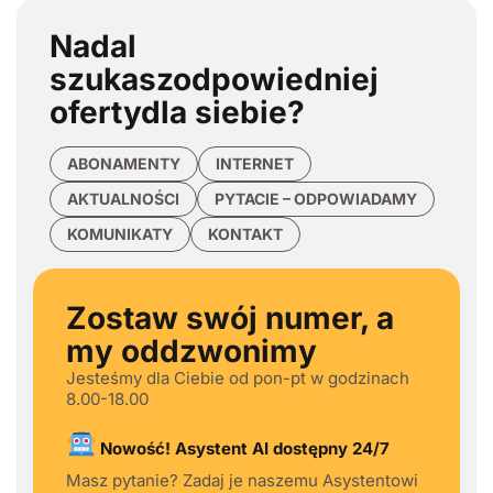
Nadal
szukasz
odpowiedniej
oferty
dla siebie?
ABONAMENTY
INTERNET
AKTUALNOŚCI
PYTACIE – ODPOWIADAMY
KOMUNIKATY
KONTAKT
Zostaw swój numer, a
my oddzwonimy
Jesteśmy dla Ciebie od pon-pt w godzinach
8.00-18.00
Nowość! Asystent AI dostępny 24/7
Masz pytanie? Zadaj je naszemu Asystentowi