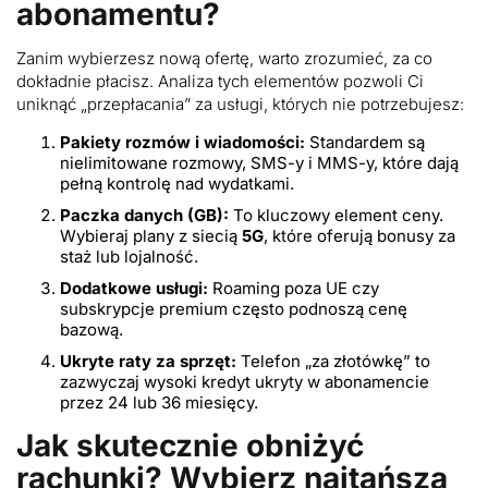
abonamentu?
Zanim wybierzesz nową ofertę, warto zrozumieć, za co
dokładnie płacisz. Analiza tych elementów pozwoli Ci
uniknąć „przepłacania” za usługi, których nie potrzebujesz:
Pakiety rozmów i wiadomości:
Standardem są
nielimitowane rozmowy, SMS-y i MMS-y, które dają
pełną kontrolę nad wydatkami.
Paczka danych (GB):
To kluczowy element ceny.
Wybieraj plany z siecią
5G
, które oferują bonusy za
staż lub lojalność.
Dodatkowe usługi:
Roaming poza UE czy
subskrypcje premium często podnoszą cenę
bazową.
Ukryte raty za sprzęt:
Telefon „za złotówkę” to
zazwyczaj wysoki kredyt ukryty w abonamencie
przez 24 lub 36 miesięcy.
Jak skutecznie obniżyć
rachunki? Wybierz najtańszą