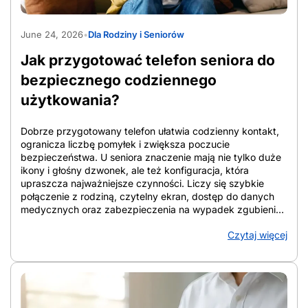
AdobeStock_1565597090
June 24, 2026
•
Dla Rodziny i Seniorów
Jak przygotować telefon seniora do
bezpiecznego codziennego
użytkowania?
Dobrze przygotowany telefon ułatwia codzienny kontakt,
ogranicza liczbę pomyłek i zwiększa poczucie
bezpieczeństwa. U seniora znaczenie mają nie tylko duże
ikony i głośny dzwonek, ale też konfiguracja, która
upraszcza najważniejsze czynności. Liczy się szybkie
połączenie z rodziną, czytelny ekran, dostęp do danych
medycznych oraz zabezpieczenia na wypadek zgubienia
urządzenia lub podejrzanych połączeń. W artykule
Czytaj więcej
zebrano konkretne rozwiązania, które porządkują ekran,
wzmacniają ochronę i ułatwiają codzienne korzystanie ze
smartfona. Telefon staje się wtedy narzędziem wsparcia, a
nie źródłem chaosu. Z artykułu dowiesz się: Jak
przygotować telefon seniora do bezpiecznego
codziennego użytkowania Jak przygotować telefon