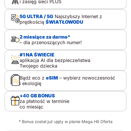
i zasięg sieci PLUS
krótkie zostawanie w domu, wycieczki i kolonie. Właśnie
wtedy pierwszy telefon dla dziecka zaczyna pełnić funkcję
praktyczną. To ważne. Kupno telefonu dla dziecka nie
5G ULTRA / 5G
Najszybszy Internet z
sprowadza się do wyboru modelu. Sedno leży gdzie
prędkością
ŚWIATŁOWODU
indziej. Spór nie dotyczy prostego podziału na kontrolę i
wolność, lecz mądrego przewodnictwa, w którym rodzic
towarzyszy, tłumaczy i stopniowo przekazuje
2 miesiące za darmo*
odpowiedzialność. Dlatego pierwszy telefon komórkowy
– dla przenoszących numer!
dla dziecka nie musi oznaczać od razu […]
#1 NA ŚWIECIE
aplikacja AI dla bezpieczeństwa
Twojego dziecka
Bądź eco z
eSIM
– wybierz nowoczesność
i ekologię
+
40
GB BONUS
za płatność w terminie
co miesiąc
* Bonus został już ujęty w planie Mega Hit Oferta