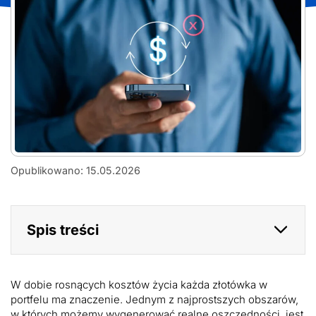
Jak
Opublikowano: 15.05.2026
zmniejszyć
koszt
abonamentu
bez
Spis treści
zmiany
numeru
telefonu
W dobie rosnących kosztów życia każda złotówka w
portfelu ma znaczenie. Jednym z najprostszych obszarów,
w których możemy wygenerować realne oszczędności, jest