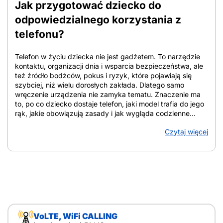
Jak przygotować dziecko do
odpowiedzialnego korzystania z
telefonu?
Telefon w życiu dziecka nie jest gadżetem. To narzędzie
kontaktu, organizacji dnia i wsparcia bezpieczeństwa, ale
też źródło bodźców, pokus i ryzyk, które pojawiają się
szybciej, niż wielu dorosłych zakłada. Dlatego samo
wręczenie urządzenia nie zamyka tematu. Znaczenie ma
to, po co dziecko dostaje telefon, jaki model trafia do jego
rąk, jakie obowiązują zasady i jak wygląda codzienne
towarzyszenie rodzica. W tym tekście znajdziesz
Czytaj więcej
uporządkowane wskazówki, które pomagają ocenić
gotowość dziecka, dobrać zakres funkcji, ustalić domowe
reguły i zadbać o bezpieczeństwo online. Z artykułu
dowiesz się: Jak przygotować dziecko do telefonu i od
czego zacząć Jak przygotować dziecko do
odpowiedzialnego korzystania z telefonu? Punkt wyjścia
stanowi cel: telefon służy do kontaktu i bezpieczeństwa, a
nie jako nagroda, zabawka czy element pozycji w grupie.
Decyzję zwykle uruchamiają konkretne sytuacje:
VoLTE, WiFi CALLING
samodzielne powroty ze szkoły, wyjścia do kolegów,