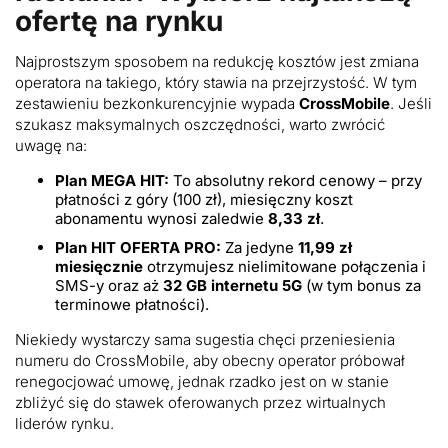
ofertę na rynku
Najprostszym sposobem na redukcję kosztów jest zmiana
operatora na takiego, który stawia na przejrzystość. W tym
zestawieniu bezkonkurencyjnie wypada
CrossMobile
. Jeśli
szukasz maksymalnych oszczędności, warto zwrócić
uwagę na:
Plan MEGA HIT:
To absolutny rekord cenowy – przy
płatności z góry (100 zł), miesięczny koszt
abonamentu wynosi zaledwie
8,33 zł
.
Plan HIT OFERTA PRO:
Za jedyne
11,99 zł
miesięcznie
otrzymujesz nielimitowane połączenia i
SMS-y oraz aż
32 GB internetu 5G
(w tym bonus za
terminowe płatności).
Niekiedy wystarczy sama sugestia chęci przeniesienia
numeru do CrossMobile, aby obecny operator próbował
renegocjować umowę, jednak rzadko jest on w stanie
zbliżyć się do stawek oferowanych przez wirtualnych
liderów rynku.