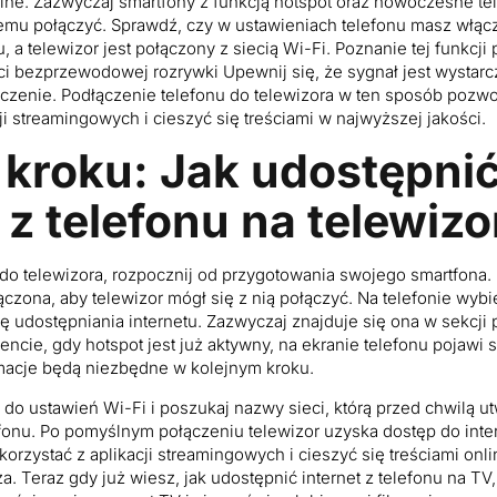
lne. Zazwyczaj smartfony z funkcją hotspot oraz nowoczesne te
emu połączyć. Sprawdź, czy w ustawieniach telefonu masz włąc
, a telewizor jest połączony z siecią Wi-Fi. Poznanie tej funkcji
i bezprzewodowej rozrywki Upewnij się, że sygnał jest wystarc
czenie. Podłączenie telefonu do telewizora w ten sposób pozwol
ji streamingowych i cieszyć się treściami w najwyższej jakości.
 kroku: Jak udostępni
 z telefonu na telewizo
do telewizora, rozpocznij od przygotowania swojego smartfona. 
ączona, aby telewizor mógł się z nią połączyć. Na telefonie wybie
ę udostępniania internetu. Zazwyczaj znajduje się ona w sekcji 
e, gdy hotspot jest już aktywny, na ekranie telefonu pojawi s
rmacje będą niezbędne w kolejnym kroku.
 do ustawień Wi-Fi i poszukaj nazwy sieci, którą przed chwilą ut
fonu. Po pomyślnym połączeniu telewizor uzyska dostęp do inte
korzystać z aplikacji streamingowych i cieszyć się treściami onl
za. Teraz gdy już wiesz, jak udostępnić internet z telefonu na 