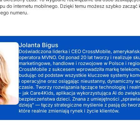
 do internetu mobilnego. Dzięki temu możesz szybko zacząć k
jego numeru.
Jolanta Bigus
Doświadczona liderka i CEO CrossMobile, amerykańsk
operatora MVNO. Od ponad 20 lat tworzy i realizuje sk
marketingowe, handlowe i rozwojowe w Polsce i regi
CrossMobile z sukcesem wprowadziła markę telekomun
budując od podstaw wszystkie kluczowe systemy kom
ta
i operacyjne oraz osiągając nieustanny, dynamiczny w
czasie. Tworzy rozwiązania łączące technologię i rea
– jak Care4Kids, aplikacja wykorzystująca AI do zwięk
bezpieczeństwa dzieci. Znana z umiejętności „sprawian
dzieją” — łączy strategiczne myślenie z pasją do twor
które realnie zmieniają rynek i życie klientów.