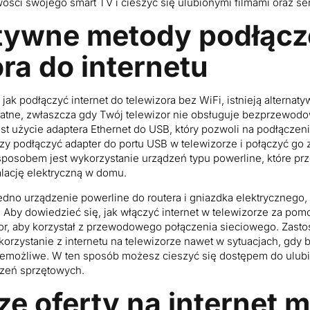
ści swojego smart TV i cieszyć się ulubionymi filmami oraz ser
tywne metody podłącz
ora do internetu
 jak podłączyć internet do telewizora bez WiFi, istnieją alternat
atne, zwłaszcza gdy Twój telewizor nie obsługuje bezprzewod
t użycie adaptera Ethernet do USB, który pozwoli na podłączeni
y podłączyć adapter do portu USB w telewizorze i połączyć go
sposobem jest wykorzystanie urządzeń typu powerline, które prz
alację elektryczną w domu.
dno urządzenie powerline do routera i gniazdka elektrycznego, 
. Aby dowiedzieć się, jak włączyć internet w telewizorze za pom
or, aby korzystał z przewodowego połączenia sieciowego. Zast
orzystanie z internetu na telewizorze nawet w sytuacjach, gdy
niemożliwe. W ten sposób możesz cieszyć się dostępem do ulubio
czeń sprzętowych.
ze oferty na internet 