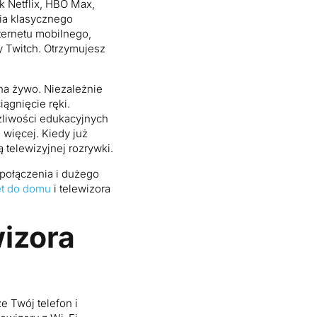
k Netflix, HBO Max,
nia klasycznego
ternetu mobilnego,
zy Twitch. Otrzymujesz
na żywo. Niezależnie
iągnięcie ręki.
żliwości edukacyjnych
 więcej. Kiedy już
 telewizyjnej rozrywki.
 połączenia i dużego
et do domu
i telewizora
wizora
że Twój telefon i