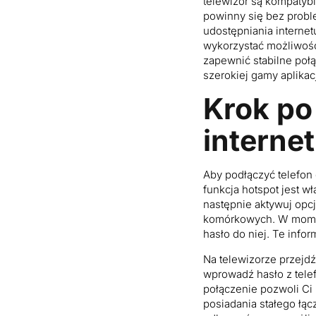
telewizor są kompatybi
powinny się bez probl
udostępniania internetu
wykorzystać możliwośc
zapewnić stabilne połą
szerokiej gamy aplikac
Krok po
internet
Aby podłączyć telefon 
funkcja hotspot jest wł
następnie aktywuj opcj
komórkowych. W momenci
hasło do niej. Te info
Na telewizorze przejdź
wprowadź hasło z tele
połączenie pozwoli Ci 
posiadania stałego łąc