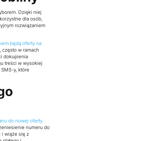
orem. Dzięki niej
korzystne dla osób,
acyjnym rozwiązaniem
iem będą oferty na
, często w ramach
i dokupienia
 treści w wysokiej
 SMS-y, które
go
eru do nowej oferty
rzeniesienie numeru do
 i wiąże się z
 stałego i