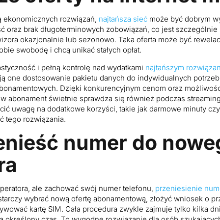
ają ekonomicznych rozwiązań,
najtańsza sieć
może być dobrym wyb
ć oraz brak długoterminowych zobowiązań, co jest szczególnie 
lewizora okazjonalnie lub sezonowo. Taka oferta może być rewel
sobie swobodę i chcą unikać stałych opłat.
astyczność i pełną kontrolę nad wydatkami
najtańszym rozwiązan
ją one dostosowanie pakietu danych do indywidualnych potrzeb
abonamentowych. Dzięki konkurencyjnym cenom oraz możliwośc
w abonament świetnie sprawdza się również podczas streamingu
ócić uwagę na dodatkowe korzyści, takie jak darmowe minuty czy
ć tego rozwiązania.
enieść numer do nowe
ra
operatora, ale zachować swój numer telefonu,
przeniesienie num
ystarczy wybrać nową ofertę abonamentową, złożyć wniosek o p
ywować kartę SIM. Cała procedura zwykle zajmuje tylko kilka dni
określony czas. To wygodne rozwiązanie dla osób szukających