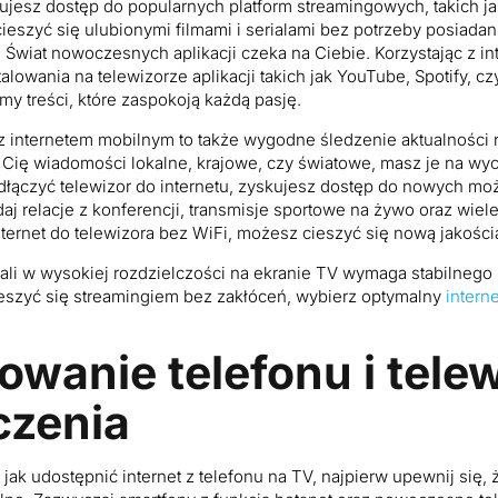
ujesz dostęp do popularnych platform streamingowych, takich ja
eszyć się ulubionymi filmami i serialami bez potrzeby posiada
Świat nowoczesnych aplikacji czeka na Ciebie. Korzystając z in
lowania na telewizorze aplikacji takich jak YouTube, Spotify, c
my treści, które zaspokoją każdą pasję.
 z internetem mobilnym to także wygodne śledzenie aktualności 
ą Cię wiadomości lokalne, krajowe, czy światowe, masz je na wyc
odłączyć telewizor do internetu, zyskujesz dostęp do nowych mo
daj relacje z konferencji, transmisje sportowe na żywo oraz wiele
nternet do telewizora bez WiFi, możesz cieszyć się nową jakością
iali w wysokiej rozdzielczości na ekranie TV wymaga stabilnego
eszyć się streamingiem bez zakłóceń, wybierz optymalny
intern
owanie telefonu i tele
czenia
 jak udostępnić internet z telefonu na TV, najpierw upewnij się, 