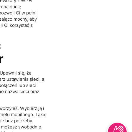
lewizory z Wi-Fi
zoną opcję
 pozwoli Ci w pełni
zająco mocny, aby
i Ci korzystać z
ć
r
Upewnij się, że
rz ustawienia sieci, a
połączeń lub sieci
ię nazwa sieci oraz
worzyłeś. Wybierz ją i
rnetu mobilnego. Takie
ine bez potrzeby
TV, możesz swobodnie