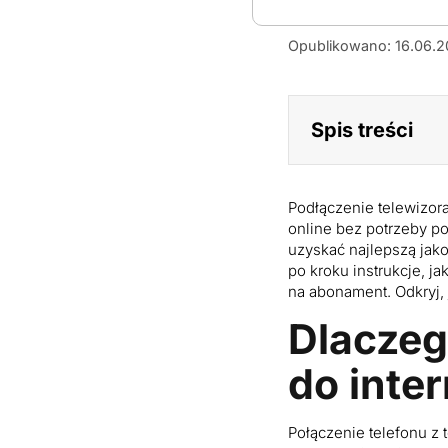
Łączenie
Opublikowano: 16.06.
telewizora
z
internetem
mobilnym
Spis treści
Podłączenie telewizora
online bez potrzeby pos
uzyskać najlepszą jako
po kroku instrukcje, j
na abonament. Odkryj,
Dlaczeg
do inte
Połączenie telefonu z 