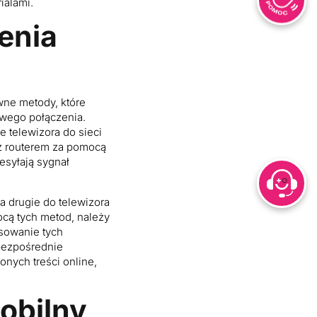
ialami.
enia
ywne metody, które
owego połączenia.
e telewizora do sieci
 z routerem za pomocą
esyłają sygnał
a drugie do telewizora
ocą tych metod, należy
osowanie tych
 bezpośrednie
nych treści online,
mobilny