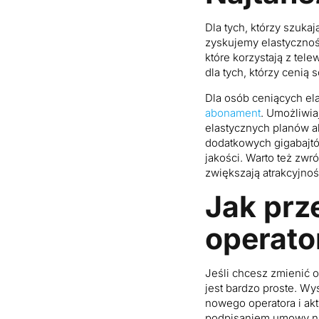
Dla tych, którzy szuk
zyskujemy elastycznoś
które korzystają z te
dla tych, którzy cenią 
Dla osób ceniących el
abonament
. Umożliwia
elastycznych planów 
dodatkowych gigabajtó
jakości. Warto też zwr
zwiększają atrakcyjnoś
Jak prz
operato
Jeśli chcesz zmienić 
jest bardzo proste. W
nowego operatora i akt
podpisaniem umowy na 