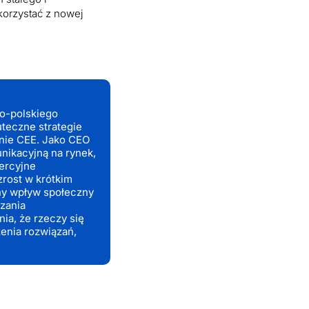
orzystać z nowej
o-polskiego
uteczne strategie
onie CEE. Jako CEO
ikacyjną na rynek,
ercyjne
zrost w krótkim
lny wpływ społeczny
szania
ia, że rzeczy się
zenia rozwiązań,