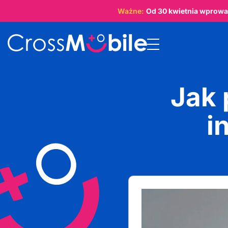
Ważne:
Od
30 kwietnia
wprowad
Jak 
i