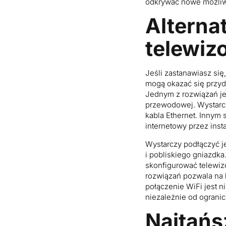
odkrywać nowe możliwo
Alterna
telewiz
Jeśli zastanawiasz się,
mogą okazać się przyd
Jednym z rozwiązań jes
przewodowej. Wystarcz
kabla Ethernet. Innym 
internetowy przez inst
Wystarczy podłączyć je
i pobliskiego gniazdka
skonfigurować telewiz
rozwiązań pozwala na k
połączenie WiFi jest 
niezależnie od ograni
Najtańs