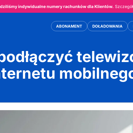
ziliśmy indywidualne numery rachunków dla Klientów.
Szczegóły
ABONAMENT
DOŁADOWANIA
podłączyć telewiz
nternetu mobilneg