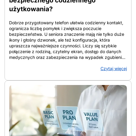
bezpiecznego codziennego
użytkowania?
Dobrze przygotowany telefon ułatwia codzienny kontakt,
ogranicza liczbę pomyłek i zwiększa poczucie
bezpieczeństwa. U seniora znaczenie mają nie tylko duże
ikony i głośny dzwonek, ale też konfiguracja, która
upraszcza najważniejsze czynności. Liczy się szybkie
połączenie z rodziną, czytelny ekran, dostęp do danych
medycznych oraz zabezpieczenia na wypadek zgubienia
urządzenia lub podejrzanych połączeń. W artykule
Czytaj więcej
zebrano konkretne rozwiązania, które porządkują ekran,
wzmacniają ochronę i ułatwiają codzienne korzystanie ze
smartfona. Telefon staje się wtedy narzędziem wsparcia, a
nie źródłem chaosu. Z artykułu dowiesz się: Jak
przygotować telefon seniora do bezpiecznego
codziennego użytkowania Jak przygotować telefon
seniora do bezpiecznego codziennego użytkowania?
Punkt wyjścia stanowi wybór urządzenia, które po
konfiguracji daje czytelny ekran, prostą obsługę, szybki
kontakt z bliskimi i lepszą ochronę przed zgubieniem,
awarią oraz spamem. Dobrze ustawiony smartfon bywa
wygodniejszy niż klasyczny telefon, bo ma większy