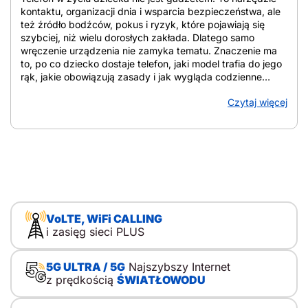
kontaktu, organizacji dnia i wsparcia bezpieczeństwa, ale
też źródło bodźców, pokus i ryzyk, które pojawiają się
szybciej, niż wielu dorosłych zakłada. Dlatego samo
wręczenie urządzenia nie zamyka tematu. Znaczenie ma
to, po co dziecko dostaje telefon, jaki model trafia do jego
rąk, jakie obowiązują zasady i jak wygląda codzienne
towarzyszenie rodzica. W tym tekście znajdziesz
Czytaj więcej
uporządkowane wskazówki, które pomagają ocenić
gotowość dziecka, dobrać zakres funkcji, ustalić domowe
reguły i zadbać o bezpieczeństwo online. Z artykułu
dowiesz się: Jak przygotować dziecko do telefonu i od
czego zacząć Jak przygotować dziecko do
odpowiedzialnego korzystania z telefonu? Punkt wyjścia
stanowi cel: telefon służy do kontaktu i bezpieczeństwa, a
nie jako nagroda, zabawka czy element pozycji w grupie.
Decyzję zwykle uruchamiają konkretne sytuacje:
VoLTE, WiFi CALLING
samodzielne powroty ze szkoły, wyjścia do kolegów,
i zasięg sieci PLUS
krótkie zostawanie w domu, wycieczki i kolonie. Właśnie
wtedy pierwszy telefon dla dziecka zaczyna pełnić funkcję
praktyczną. To ważne. Kupno telefonu dla dziecka nie
5G ULTRA / 5G
Najszybszy Internet
sprowadza się do wyboru modelu. Sedno leży gdzie
z prędkością
ŚWIATŁOWODU
indziej. Spór nie dotyczy prostego podziału na kontrolę i
wolność, lecz mądrego przewodnictwa, w którym rodzic