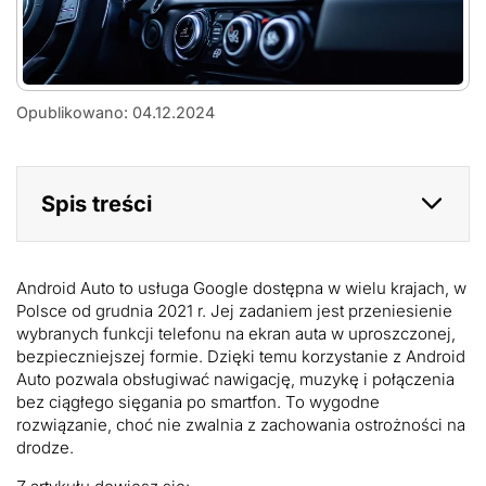
an
Opublikowano: 04.12.2024
image
showcasing
the
interface
Spis treści
of
a
car
stereo
with
Android Auto to usługa Google dostępna w wielu krajach, w
both
Polsce od grudnia 2021 r. Jej zadaniem jest przeniesienie
Apple
wybranych funkcji telefonu na ekran auta w uproszczonej,
CarPlay
bezpieczniejszej formie. Dzięki temu korzystanie z Android
and
Auto pozwala obsługiwać nawigację, muzykę i połączenia
Android
bez ciągłego sięgania po smartfon. To wygodne
Auto,
rozwiązanie, choć nie zwalnia z zachowania ostrożności na
with
drodze.
a
minimalist