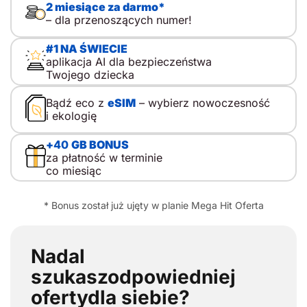
towarzyszy, tłumaczy i stopniowo przekazuje
2 miesiące za darmo*
odpowiedzialność. Dlatego pierwszy telefon komórkowy
– dla przenoszących numer!
dla dziecka nie musi oznaczać od razu […]
#1 NA ŚWIECIE
aplikacja AI dla bezpieczeństwa
Twojego dziecka
Bądź eco z
eSIM
– wybierz nowoczesność
i ekologię
+
40
GB BONUS
za płatność w terminie
co miesiąc
* Bonus został już ujęty w planie Mega Hit Oferta
Nadal
szukasz
odpowiedniej
oferty
dla siebie?