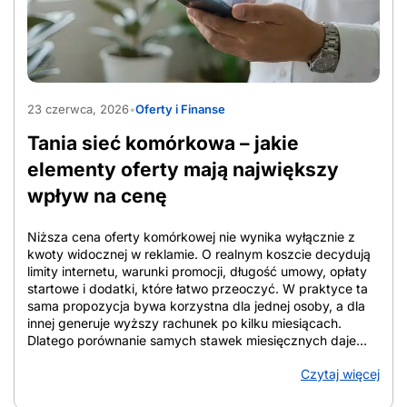
wyświetlacz, wyraźniejsze litery i prostsze wybieranie
kontaktów dotykiem. Gdy ustawienia Androida dla seniora
są dopasowane do wzroku i nawyków użytkownika,
obsługa smartfona dla seniora staje się bardziej intuicyjna
niż korzystanie z małych klawiszy. Klasyczny telefon
AdobeStock_2033712735
sprawdza się przy samych połączeniach i SMS-ach, ale
23 czerwca, 2026
•
Oferty i Finanse
ogranicza funkcje bezpieczeństwa. Android dla seniora
daje więcej opcji, od lokalizacji po alarm SOS, pod
Tania sieć komórkowa – jakie
warunkiem uproszczenia interfejsu. Gdy smartfon okazuje
się zbyt […]
elementy oferty mają największy
wpływ na cenę
Niższa cena oferty komórkowej nie wynika wyłącznie z
kwoty widocznej w reklamie. O realnym koszcie decydują
limity internetu, warunki promocji, długość umowy, opłaty
startowe i dodatki, które łatwo przeoczyć. W praktyce ta
sama propozycja bywa korzystna dla jednej osoby, a dla
innej generuje wyższy rachunek po kilku miesiącach.
Dlatego porównanie samych stawek miesięcznych daje
niepełny obraz. W tym artykule pokazano, które elementy
Czytaj więcej
oferty najmocniej wpływają na cenę, jak liczyć koszt
całkowity w perspektywie 12 i 24 miesięcy oraz na co