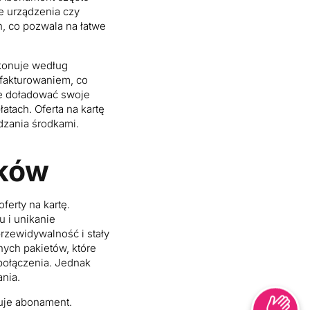
e urządzenia czy
, co pozwala na łatwe
okonuje według
 fakturowaniem, co
le doładować swoje
atach. Oferta na kartę
dzania środkami.
tków
ferty na kartę.
 i unikanie
rzewidywalność i stały
ych pakietów, które
 połączenia. Jednak
nia.
eruje abonament.