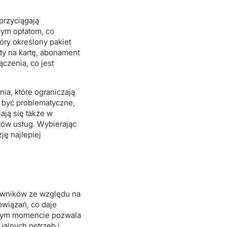
przyciągają
nym opłatom, co
óry określony pakiet
ty na kartę, abonament
czenia, co jest
a, które ograniczają
 być problematyczne,
ają się także w
tów usług. Wybierając
ję najlepiej
kowników ze względu na
owiązań, co daje
lnym momencie pozwala
alnych potrzeb i