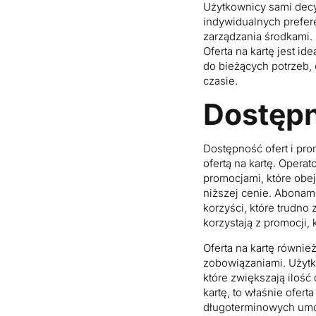
Użytkownicy sami decyd
indywidualnych preferen
zarządzania środkami.
Oferta na kartę jest i
do bieżących potrzeb, 
czasie.
Dostępn
Dostępność ofert i pr
ofertą na kartę. Oper
promocjami, które obe
niższej cenie. Abonam
korzyści, które trudno
korzystają z promocji, 
Oferta na kartę równi
zobowiązaniami. Użytk
które zwiększają iloś
kartę, to właśnie ofe
długoterminowych umów