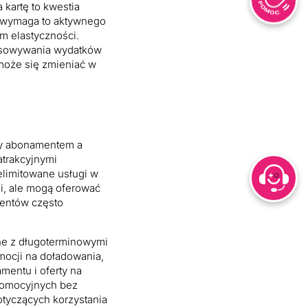
 kartę to kwestia
ej, wymaga to aktywnego
m elastyczności.
stosowywania wydatków
 może się zmieniać w
dzy abonamentem a
atrakcyjnymi
elimitowane usługi w
i, ale mogą oferować
amentów często
ane z długoterminowymi
mocji na doładowania,
mentu i oferty na
promocyjnych bez
tyczących korzystania