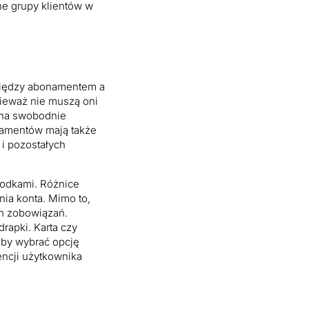
ne grupy klientów w
omiędzy abonamentem a
nieważ nie muszą oni
żna swobodnie
namentów mają także
 i pozostałych
rodkami. Różnice
ia konta. Mimo to,
ch zobowiązań.
rapki. Karta czy
 by wybrać opcję
encji użytkownika