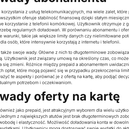
korzystania z usług telekomunikacyjnych, ma wiele zalet, które 
wszystkim oferuje stabilność finansową dzięki stałym miesięcz
 korzystanie z telefonii komórkowej. Użytkownik otrzymuje z g
otrzebę regularnych doładowań. W porównaniu abonamentu i ofer
 warunki, takie jak większe limity danych czy nielimitowane połą
la osób, które intensywnie korzystają z internetu i telefonii.
akże swoje wady. Główne z nich to długoterminowe zobowiązani
ą. Użytkownik jest związany umową na określony czas, co może
wa się zmieni. Różnice między prepaid a abonamentem uwidaczni
h opłat, które mogą pojawić się w przypadku przekroczenia limi
żyć te aspekty i porównać je z ofertą na kartę, aby podjąć decyz
dualnym potrzebom i oczekiwaniom.
 wady oferty na kartę
 również jako prepaid, jest atrakcyjnym wyborem dla wielu użyt
. Jednym z największych atutów jest brak długoterminowych zob
wobodę i elastyczność. Możliwość doładowania konta w dowo
 wydatkami. Użytkownicy mogą dostosować swoje wydatki do aktu