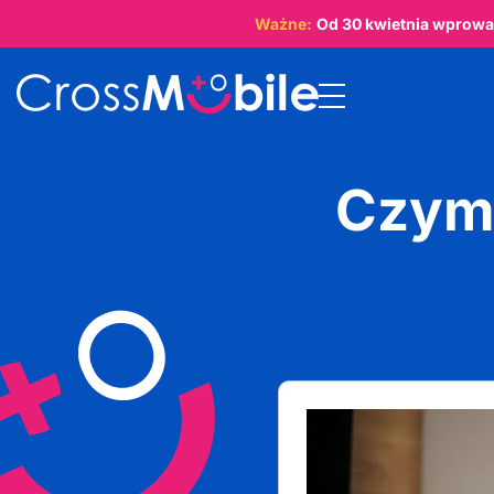
Ważne:
Od
30 kwietnia
wprowad
Czym 