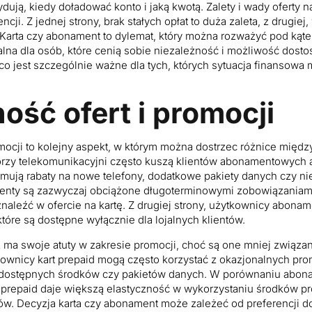
ują, kiedy doładować konto i jaką kwotą. Zalety i wady oferty na
cji. Z jednej strony, brak stałych opłat to duża zaleta, z drugi
 Karta czy abonament to dylemat, który można rozważyć pod kąte
dealna dla osób, które cenią sobie niezależność i możliwość do
co jest szczególnie ważne dla tych, których sytuacja finansowa
ość ofert i promocji
omocji to kolejny aspekt, w którym można dostrzec różnice mię
atorzy telekomunikacyjni często kuszą klientów abonamentowych 
jmują rabaty na nowe telefony, dodatkowe pakiety danych czy ni
enty są zazwyczaj obciążone długoterminowymi zobowiązaniam
 znaleźć w ofercie na kartę. Z drugiej strony, użytkownicy abon
które są dostępne wyłącznie dla lojalnych klientów.
eż ma swoje atuty w zakresie promocji, choć są one mniej związ
ownicy kart prepaid mogą często korzystać z okazjonalnych pro
ć dostępnych środków czy pakietów danych. W porównaniu abona
rta prepaid daje większą elastyczność w wykorzystaniu środków 
. Decyzja karta czy abonament może zależeć od preferencji do