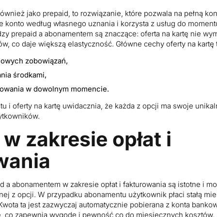
 również jako prepaid, to rozwiązanie, które pozwala na pełną ko
 konto według własnego uznania i korzysta z usług do moment
zy prepaid a abonamentem są znaczące: oferta na kartę nie w
, co daje większą elastyczność. Główne cechy oferty na kartę 
nowych zobowiązań,
nia środkami,
dowania w dowolnym momencie.
 i oferty na kartę uwidacznia, że każda z opcji ma swoje unika
ytkowników.
w zakresie opłat i
wania
d a abonamentem w zakresie opłat i fakturowania są istotne i 
nej z opcji. W przypadku abonamentu użytkownik płaci stałą mi
 Kwota ta jest zazwyczaj automatycznie pobierana z konta bankow
e, co zapewnia wygodę i pewność co do miesięcznych kosztów.