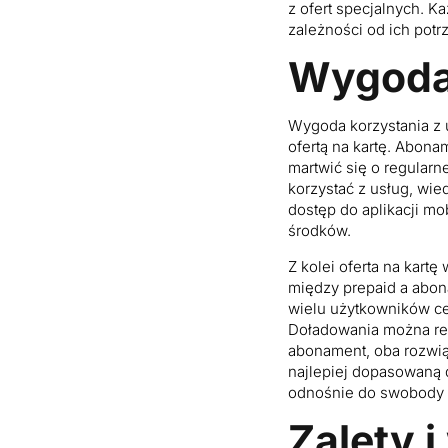
z ofert specjalnych. K
zależności od ich potr
Wygoda 
Wygoda korzystania z 
ofertą na kartę. Abon
martwić się o regular
korzystać z usług, wi
dostęp do aplikacji mo
środków.
Z kolei oferta na kar
między prepaid a abo
wielu użytkowników ce
Doładowania można real
abonament, oba rozwią
najlepiej dopasowaną d
odnośnie do swobody z
Zalety 