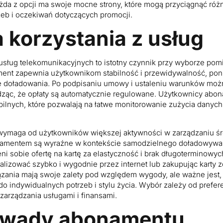
ażda z opcji ma swoje mocne strony, które mogą przyciągnąć róż
zeb i oczekiwań dotyczących promocji.
korzystania z usług
usług telekomunikacyjnych to istotny czynnik przy wyborze p
ament zapewnia użytkownikom stabilność i przewidywalność, po
ne doładowania. Po podpisaniu umowy i ustaleniu warunków mo
edząc, że opłaty są automatycznie regulowane. Użytkownicy abo
bilnych, które pozwalają na łatwe monitorowanie zużycia danych
tę wymaga od użytkowników większej aktywności w zarządzaniu ś
namentem są wyraźne w kontekście samodzielnego doładowywan
ni sobie ofertę na kartę za elastyczność i brak długoterminowy
izować szybko i wygodnie przez internet lub zakupując karty zd
zania mają swoje zalety pod względem wygody, ale ważne jest,
o indywidualnych potrzeb i stylu życia. Wybór zależy od prefer
arządzania usługami i finansami.
i wady abonamentu