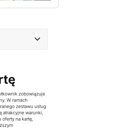
rtę
ytkownik zobowiązuje
ony. W ramach
branego zestawu usług
 atrakcyjne warunki,
oferty na kartę,
uższym