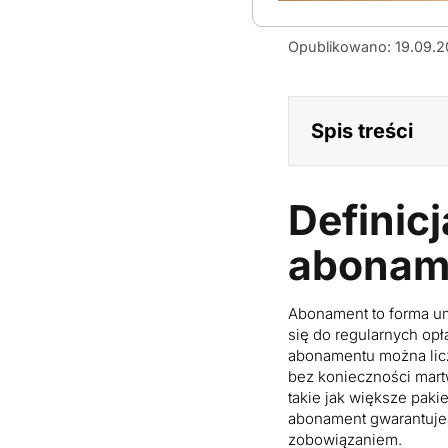
czym-
Opublikowano: 19.09.
rozni-
sie-
abonament-
od-
Spis treści
oferty-
na-
karte
Definicj
aboname
Abonament to forma um
się do regularnych opł
abonamentu można licz
bez konieczności mart
takie jak większe paki
abonament gwarantuje
zobowiązaniem.