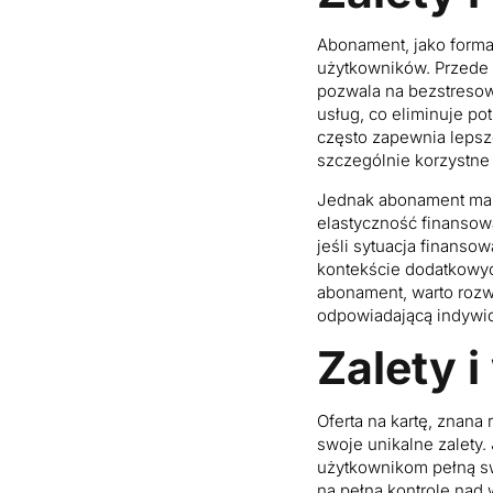
Abonament, jako forma 
użytkowników. Przede 
pozwala na bezstresowe
usług, co eliminuje p
często zapewnia lepsze
szczególnie korzystne d
Jednak abonament ma t
elastyczność finansow
jeśli sytuacja finanso
kontekście dodatkowyc
abonament, warto rozwa
odpowiadającą indywi
Zalety i
Oferta na kartę, znana
swoje unikalne zalety
użytkownikom pełną s
na pełną kontrolę nad