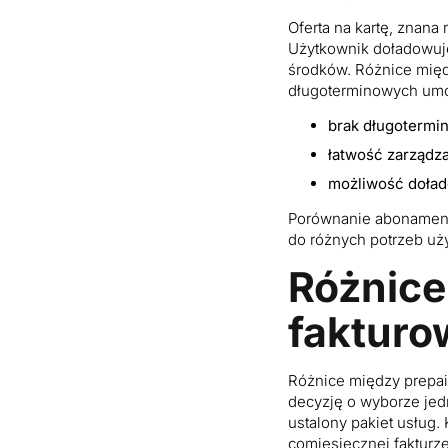
Oferta na kartę, znana
Użytkownik doładowuje
środków. Różnice międ
długoterminowych umów
brak długotermi
łatwość zarządza
możliwość doła
Porównanie abonamentu
do różnych potrzeb uż
Różnice 
fakturo
Różnice między prepai
decyzję o wyborze jed
ustalony pakiet usług.
comiesięcznej fakturz