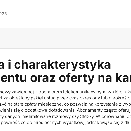
2025
a i charakterystyka
ntu oraz oferty na ka
owy zawieranej z operatorem telekomunikacyjnym, w której uż
at za określony pakiet usług przez czas określony lub nieokreśl
yć na stałe opłaty miesięczne, co pozwala na korzystanie z wy
wienia się o dodatkowe doładowania. Abonamenty często oferują
ety danych, nielimitowane rozmowy czy SMS-y. W porównaniu do 
 pewność co do miesięcznych wydatków, jednak wiąże się z dł