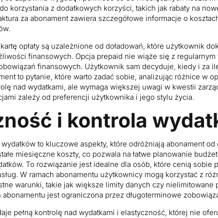
o korzystania z dodatkowych korzyści, takich jak rabaty na now
Faktura za abonament zawiera szczegółowe informacje o kosztach
ów.
 kartę opłaty są uzależnione od doładowań, które użytkownik d
żliwości finansowych. Opcja prepaid nie wiąże się z regularnym
zobowiązań finansowych. Użytkownik sam decyduje, kiedy i za i
ent to pytanie, które warto zadać sobie, analizując różnice w opł
rolę nad wydatkami, ale wymaga większej uwagi w kwestii zarzą
ami zależy od preferencji użytkownika i jego stylu życia.
zność i kontrola wyda
a wydatków to kluczowe aspekty, które odróżniają abonament od o
ałe miesięczne koszty, co pozwala na łatwe planowanie budżetu
ków. To rozwiązanie jest idealne dla osób, które cenią sobie p
sług. W ramach abonamentu użytkownicy mogą korzystać z różn
tne warunki, takie jak większe limity danych czy nielimitowane
 abonamentu jest ograniczona przez długoterminowe zobowiąza
 daje pełną kontrolę nad wydatkami i elastyczność, której nie of