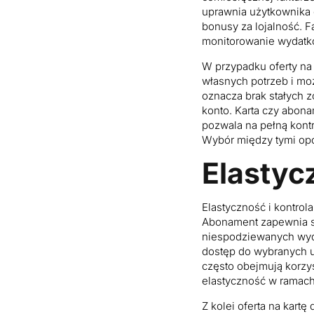
uprawnia użytkownika d
bonusy za lojalność. 
monitorowanie wydatk
W przypadku oferty na
własnych potrzeb i mo
oznacza brak stałych 
konto. Karta czy abonam
pozwala na pełną kont
Wybór między tymi opcj
Elastyc
Elastyczność i kontrol
Abonament zapewnia st
niespodziewanych wydat
dostęp do wybranych u
często obejmują korzys
elastyczność w ramach
Z kolei oferta na kartę