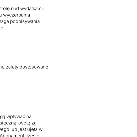
ntrolę nad wydatkami.
u wyczerpania
ymaga podpisywania
to:
lne zalety dostosowane
mogą wpływać na
esięczną kwotę za
ego lub jest ujęta w
 Abonament często