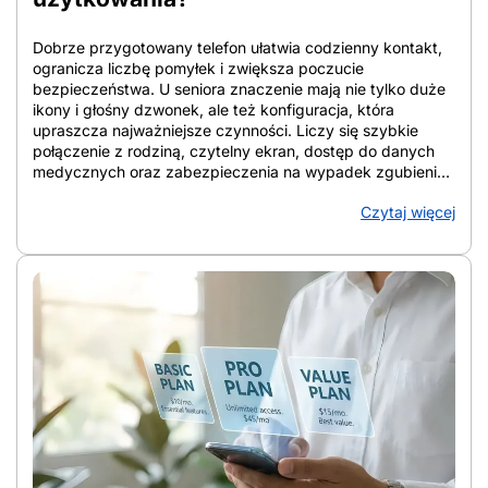
Dobrze przygotowany telefon ułatwia codzienny kontakt,
ogranicza liczbę pomyłek i zwiększa poczucie
bezpieczeństwa. U seniora znaczenie mają nie tylko duże
ikony i głośny dzwonek, ale też konfiguracja, która
upraszcza najważniejsze czynności. Liczy się szybkie
połączenie z rodziną, czytelny ekran, dostęp do danych
medycznych oraz zabezpieczenia na wypadek zgubienia
urządzenia lub podejrzanych połączeń. W artykule
Czytaj więcej
zebrano konkretne rozwiązania, które porządkują ekran,
wzmacniają ochronę i ułatwiają codzienne korzystanie ze
smartfona. Telefon staje się wtedy narzędziem wsparcia, a
nie źródłem chaosu. Z artykułu dowiesz się: Jak
przygotować telefon seniora do bezpiecznego
codziennego użytkowania Jak przygotować telefon
seniora do bezpiecznego codziennego użytkowania?
Punkt wyjścia stanowi wybór urządzenia, które po
konfiguracji daje czytelny ekran, prostą obsługę, szybki
kontakt z bliskimi i lepszą ochronę przed zgubieniem,
awarią oraz spamem. Dobrze ustawiony smartfon bywa
wygodniejszy niż klasyczny telefon, bo ma większy
wyświetlacz, wyraźniejsze litery i prostsze wybieranie
kontaktów dotykiem. Gdy ustawienia Androida dla seniora