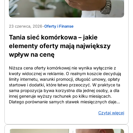
są dopasowane do wzroku i nawyków użytkownika,
obsługa smartfona dla seniora staje się bardziej intuicyjna
niż korzystanie z małych klawiszy. Klasyczny telefon
AdobeStock_2033712735
sprawdza się przy samych połączeniach i SMS-ach, ale
23 czerwca, 2026
•
Oferty i Finanse
ogranicza funkcje bezpieczeństwa. Android dla seniora
daje więcej opcji, od lokalizacji po alarm SOS, pod
Tania sieć komórkowa – jakie
warunkiem uproszczenia interfejsu. Gdy smartfon okazuje
się zbyt […]
elementy oferty mają największy
wpływ na cenę
Niższa cena oferty komórkowej nie wynika wyłącznie z
kwoty widocznej w reklamie. O realnym koszcie decydują
limity internetu, warunki promocji, długość umowy, opłaty
startowe i dodatki, które łatwo przeoczyć. W praktyce ta
sama propozycja bywa korzystna dla jednej osoby, a dla
innej generuje wyższy rachunek po kilku miesiącach.
Dlatego porównanie samych stawek miesięcznych daje
niepełny obraz. W tym artykule pokazano, które elementy
Czytaj więcej
oferty najmocniej wpływają na cenę, jak liczyć koszt
całkowity w perspektywie 12 i 24 miesięcy oraz na co
zwracać uwagę przy analizie warunków. Tak łatwiej
ocenić, która oferta faktycznie ogranicza wydatki, a która