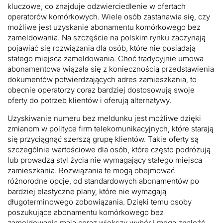
kluczowe, co znajduje odzwierciedlenie w ofertach
operatorów komórkowych. Wiele osób zastanawia się, czy
możliwe jest uzyskanie abonamentu komórkowego bez
zameldowania. Na szczęście na polskim rynku zaczynają
pojawiać się rozwiązania dla osób, które nie posiadają
stałego miejsca zameldowania. Choć tradycyjnie umowa
abonamentowa wiązała się z koniecznością przedstawienia
dokumentów potwierdzających adres zamieszkania, to
obecnie operatorzy coraz bardziej dostosowują swoje
oferty do potrzeb klientów i oferują alternatywy.
Uzyskiwanie numeru bez meldunku jest możliwe dzięki
zmianom w polityce firm telekomunikacyjnych, które starają
się przyciągnąć szerszą grupę klientów. Takie oferty są
szczególnie wartościowe dla osób, które często podróżują
lub prowadzą styl życia nie wymagający stałego miejsca
zamieszkania. Rozwiązania te mogą obejmować
różnorodne opcje, od standardowych abonamentów po
bardziej elastyczne plany, które nie wymagają
długoterminowego zobowiązania. Dzięki temu osoby
poszukujące abonamentu komórkowego bez
zameldowania mają coraz większy wybór i mogą znaleźć