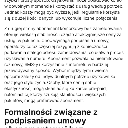
szybki i prosty sposób. Użytkownik może doładować konto
w dowolnym momencie i korzystać z usług według potrzeb.
Jednak koszty mogą być wyższe, jeśli regularnie korzysta
się z dużej ilości danych lub wykonuje liczne połączenia.
Z drugiej strony abonament komórkowy bez zameldowania
oferuje większą stabilność i często atrakcyjniejsze ceny za
usługi w pakiecie. Choć wymaga podpisania umowy,
operatorzy coraz częściej rezygnują z konieczności
podawania stałego adresu zameldowania, co ułatwia proces
uzyskiwania numeru. Abonament pozwala na nielimitowane
rozmowy, SMS-y i korzystanie z internetu w bardziej
przewidywalny sposób. Wybór między tymi dwiema
opcjami zależy od indywidualnych potrzeb użytkownika
oraz jego stylu życia. Osoby, które cenią sobie
elastyczność, mogą skłaniać się ku karcie pre-paid,
natomiast ci, którzy szukają stabilności i większych
pakietów, mogą preferować abonament.
Formalności związane z
podpisaniem umowy