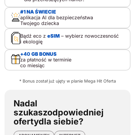
dla dziecka nie musi oznaczać od razu […]
#1 NA ŚWIECIE
aplikacja AI dla bezpieczeństwa
Twojego dziecka
Bądź eco z
eSIM
– wybierz nowoczesność
i ekologię
+
40
GB BONUS
za płatność w terminie
co miesiąc
* Bonus został już ujęty w planie Mega Hit Oferta
Nadal
szukasz
odpowiedniej
oferty
dla siebie?