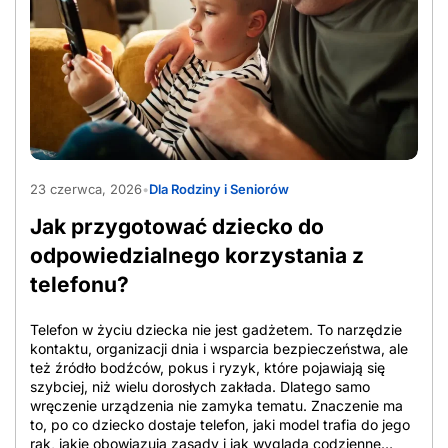
najtańszy operator komórkowy to plan z dużą paczką
danych i roamingiem UE, a dla innej opcja z minimalnym
doładowaniem, bo telefon służy głównie do odbierania
połączeń. Z tego powodu tanie sieci komórkowe
porównuje się po cenie startowej, zakresie usług i czasie
utrzymania warunków. Przy ocenie oferty znaczenie ma
cena bazowa, czyli standardowa stawka bez ulg, cena po
rabatach, która zależy często od e-faktury, […]
AdobeStock_2065357317
23 czerwca, 2026
•
Dla Rodziny i Seniorów
Jak przygotować dziecko do
odpowiedzialnego korzystania z
telefonu?
Telefon w życiu dziecka nie jest gadżetem. To narzędzie
kontaktu, organizacji dnia i wsparcia bezpieczeństwa, ale
też źródło bodźców, pokus i ryzyk, które pojawiają się
szybciej, niż wielu dorosłych zakłada. Dlatego samo
wręczenie urządzenia nie zamyka tematu. Znaczenie ma
to, po co dziecko dostaje telefon, jaki model trafia do jego
rąk, jakie obowiązują zasady i jak wygląda codzienne