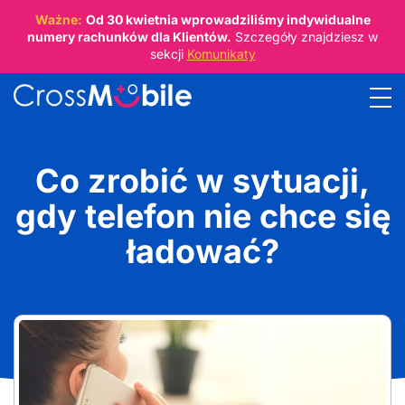
Ważne:
Od
30 kwietnia
wprowadziliśmy indywidualne
numery rachunków dla Klientów.
Szczegóły znajdziesz w
sekcji
Komunikaty
Co zrobić w sytuacji,
gdy telefon nie chce się
ładować?