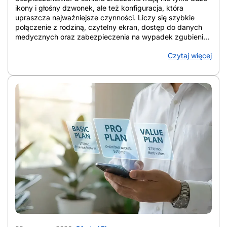
ikony i głośny dzwonek, ale też konfiguracja, która
upraszcza najważniejsze czynności. Liczy się szybkie
połączenie z rodziną, czytelny ekran, dostęp do danych
medycznych oraz zabezpieczenia na wypadek zgubienia
urządzenia lub podejrzanych połączeń. W artykule
Czytaj więcej
zebrano konkretne rozwiązania, które porządkują ekran,
wzmacniają ochronę i ułatwiają codzienne korzystanie ze
smartfona. Telefon staje się wtedy narzędziem wsparcia, a
nie źródłem chaosu. Z artykułu dowiesz się: Jak
przygotować telefon seniora do bezpiecznego
codziennego użytkowania Jak przygotować telefon
seniora do bezpiecznego codziennego użytkowania?
Punkt wyjścia stanowi wybór urządzenia, które po
konfiguracji daje czytelny ekran, prostą obsługę, szybki
kontakt z bliskimi i lepszą ochronę przed zgubieniem,
awarią oraz spamem. Dobrze ustawiony smartfon bywa
wygodniejszy niż klasyczny telefon, bo ma większy
wyświetlacz, wyraźniejsze litery i prostsze wybieranie
kontaktów dotykiem. Gdy ustawienia Androida dla seniora
są dopasowane do wzroku i nawyków użytkownika,
obsługa smartfona dla seniora staje się bardziej intuicyjna
niż korzystanie z małych klawiszy. Klasyczny telefon
AdobeStock_2033712735
sprawdza się przy samych połączeniach i SMS-ach, ale