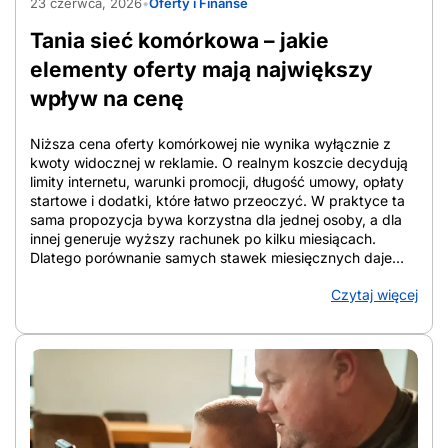
23 czerwca, 2026
•
Oferty i Finanse
ogranicza funkcje bezpieczeństwa. Android dla seniora
daje więcej opcji, od lokalizacji po alarm SOS, pod
Tania sieć komórkowa – jakie
warunkiem uproszczenia interfejsu. Gdy smartfon okazuje
się zbyt […]
elementy oferty mają największy
wpływ na cenę
Niższa cena oferty komórkowej nie wynika wyłącznie z
kwoty widocznej w reklamie. O realnym koszcie decydują
limity internetu, warunki promocji, długość umowy, opłaty
startowe i dodatki, które łatwo przeoczyć. W praktyce ta
sama propozycja bywa korzystna dla jednej osoby, a dla
innej generuje wyższy rachunek po kilku miesiącach.
Dlatego porównanie samych stawek miesięcznych daje
niepełny obraz. W tym artykule pokazano, które elementy
Czytaj więcej
oferty najmocniej wpływają na cenę, jak liczyć koszt
całkowity w perspektywie 12 i 24 miesięcy oraz na co
zwracać uwagę przy analizie warunków. Tak łatwiej
ocenić, która oferta faktycznie ogranicza wydatki, a która
tylko dobrze wygląda na starcie. Z artykułu dowiesz się:
Co naprawdę oznacza niska cena oferty komórkowej Tania
sieć komórkowa oznacza relację między miesięczną
opłatą, zakresem usług i warunkami umowy, a nie samą
kwotę z reklamy. Liczy się pełny pakiet. Dla jednej osoby