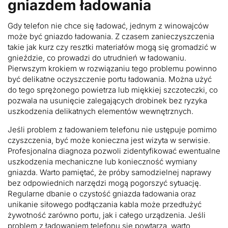
gniazdem ładowania
Gdy telefon nie chce się ładować, jednym z winowajców
może być gniazdo ładowania. Z czasem zanieczyszczenia
takie jak kurz czy resztki materiałów mogą się gromadzić w
gnieździe, co prowadzi do utrudnień w ładowaniu.
Pierwszym krokiem w rozwiązaniu tego problemu powinno
być delikatne oczyszczenie portu ładowania. Można użyć
do tego sprężonego powietrza lub miękkiej szczoteczki, co
pozwala na usunięcie zalegających drobinek bez ryzyka
uszkodzenia delikatnych elementów wewnętrznych.
Jeśli problem z ładowaniem telefonu nie ustępuje pomimo
czyszczenia, być może konieczna jest wizyta w serwisie.
Profesjonalna diagnoza pozwoli zidentyfikować ewentualne
uszkodzenia mechaniczne lub konieczność wymiany
gniazda. Warto pamiętać, że próby samodzielnej naprawy
bez odpowiednich narzędzi mogą pogorszyć sytuację.
Regularne dbanie o czystość gniazda ładowania oraz
unikanie siłowego podłączania kabla może przedłużyć
żywotność zarówno portu, jak i całego urządzenia. Jeśli
problem z ładowaniem telefonu się powtarza, warto