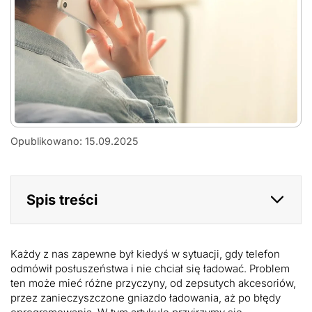
Co
Opublikowano: 15.09.2025
zrobić
w
sytuacji,
gdy
Spis treści
telefon
nie
chce
się
ładować?
Każdy z nas zapewne był kiedyś w sytuacji, gdy telefon
odmówił posłuszeństwa i nie chciał się ładować. Problem
ten może mieć różne przyczyny, od zepsutych akcesoriów,
przez zanieczyszczone gniazdo ładowania, aż po błędy