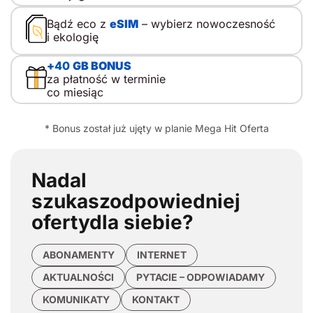
Bądź eco z
eSIM
– wybierz nowoczesność
i ekologię
+
40
GB BONUS
za płatność w terminie
co miesiąc
* Bonus został już ujęty w planie Mega Hit Oferta
Nadal
szukasz
odpowiedniej
oferty
dla siebie?
ABONAMENTY
INTERNET
AKTUALNOŚCI
PYTACIE – ODPOWIADAMY
KOMUNIKATY
KONTAKT