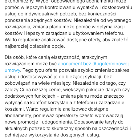
ekonomiczny. Wybór odpowiedniego abonamentu może
pomóc w lepszym kontrolowaniu wydatków i dostosowaniu
usług do indywidualnych potrzeb, bez konieczności
ponoszenia zbędnych kosztów. Niezależnie od wybranego
rozwiązania, zmiana planu może pomóc w optymalizacji
kosztów i lepszym zarządzaniu użytkowaniem telefonu.
Warto regularnie analizować dostępne oferty, aby znaleźć
najbardziej opłacalne opcje.
Dla osób, które cenią elastyczność, atrakcyjnym
rozwiązaniem może być
abonament bez długoterminowej
umowy
. Tego typu oferta pozwala szybko zmieniać zakres
usług i dostosowywać je do bieżącej sytuacji, bez
zobowiązań na wiele miesięcy. Niezależnie od tego, czy
zależy Ci na niższej cenie, większym pakiecie danych czy
dodatkowych funkcjach – zmiana planu może znacząco
wpłynąć na komfort korzystania z telefonu i zarządzanie
kosztami. Warto regularnie analizować dostępne
abonamenty, ponieważ operatorzy często wprowadzają
nowe promocje i udogodnienia. Dopasowanie taryfy do
aktualnych potrzeb to skuteczny sposób na oszczędności i
pełniejsze wykorzystanie dostępnych usług.