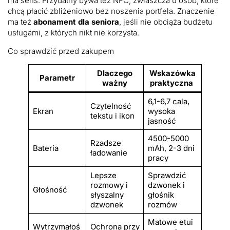
ma sens. Przydatny bywa też NFC, zwłaszcza u osób, które
chcą płacić zbliżeniowo bez noszenia portfela. Znaczenie
ma też
abonament dla seniora
, jeśli nie obciąża budżetu
usługami, z których nikt nie korzysta.
Co sprawdzić przed zakupem
Dlaczego
Wskazówka
Parametr
ważny
praktyczna
6,1-6,7 cala,
Czytelność
Ekran
wysoka
tekstu i ikon
jasność
4500-5000
Rzadsze
Bateria
mAh, 2-3 dni
ładowanie
pracy
Lepsze
Sprawdzić
rozmowy i
dzwonek i
Głośność
słyszalny
głośnik
dzwonek
rozmów
Matowe etui
Wytrzymałoś
Ochrona przy