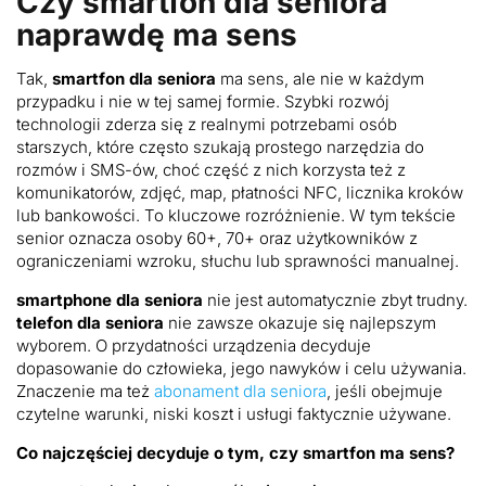
Czy smartfon dla seniora
naprawdę ma sens
Tak,
smartfon dla seniora
ma sens, ale nie w każdym
przypadku i nie w tej samej formie. Szybki rozwój
technologii zderza się z realnymi potrzebami osób
starszych, które często szukają prostego narzędzia do
rozmów i SMS-ów, choć część z nich korzysta też z
komunikatorów, zdjęć, map, płatności NFC, licznika kroków
lub bankowości. To kluczowe rozróżnienie. W tym tekście
senior oznacza osoby 60+, 70+ oraz użytkowników z
ograniczeniami wzroku, słuchu lub sprawności manualnej.
smartphone dla seniora
nie jest automatycznie zbyt trudny.
telefon dla seniora
nie zawsze okazuje się najlepszym
wyborem. O przydatności urządzenia decyduje
dopasowanie do człowieka, jego nawyków i celu używania.
Znaczenie ma też
abonament dla seniora
, jeśli obejmuje
czytelne warunki, niski koszt i usługi faktycznie używane.
Co najczęściej decyduje o tym, czy smartfon ma sens?