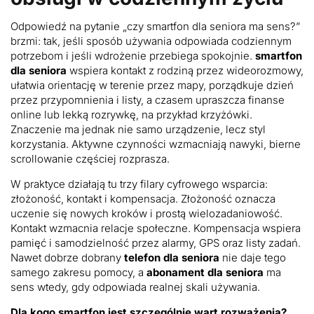
Odpowiedź na pytanie „czy smartfon dla seniora ma sens?”
brzmi: tak, jeśli sposób używania odpowiada codziennym
potrzebom i jeśli wdrożenie przebiega spokojnie.
smartfon
dla seniora
wspiera kontakt z rodziną przez wideorozmowy,
ułatwia orientację w terenie przez mapy, porządkuje dzień
przez przypomnienia i listy, a czasem upraszcza finanse
online lub lekką rozrywkę, na przykład krzyżówki.
Znaczenie ma jednak nie samo urządzenie, lecz styl
korzystania. Aktywne czynności wzmacniają nawyki, bierne
scrollowanie częściej rozprasza.
W praktyce działają tu trzy filary cyfrowego wsparcia:
złożoność, kontakt i kompensacja. Złożoność oznacza
uczenie się nowych kroków i prostą wielozadaniowość.
Kontakt wzmacnia relacje społeczne. Kompensacja wspiera
pamięć i samodzielność przez alarmy, GPS oraz listy zadań.
Nawet dobrze dobrany
telefon dla seniora
nie daje tego
samego zakresu pomocy, a
abonament dla seniora
ma
sens wtedy, gdy odpowiada realnej skali używania.
Dla kogo smartfon jest szczególnie wart rozważenia?