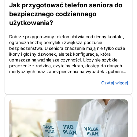
Jak przygotować telefon seniora do
bezpiecznego codziennego
użytkowania?
Dobrze przygotowany telefon ułatwia codzienny kontakt,
ogranicza liczbę pomyłek i zwiększa poczucie
bezpieczeństwa. U seniora znaczenie mają nie tylko duże
ikony i głośny dzwonek, ale też konfiguracja, która
upraszcza najważniejsze czynności. Liczy się szybkie
połączenie z rodziną, czytelny ekran, dostęp do danych
medycznych oraz zabezpieczenia na wypadek zgubienia
urządzenia lub podejrzanych połączeń. W artykule
Czytaj więcej
zebrano konkretne rozwiązania, które porządkują ekran,
wzmacniają ochronę i ułatwiają codzienne korzystanie ze
smartfona. Telefon staje się wtedy narzędziem wsparcia, a
nie źródłem chaosu. Z artykułu dowiesz się: Jak
przygotować telefon seniora do bezpiecznego
codziennego użytkowania Jak przygotować telefon
seniora do bezpiecznego codziennego użytkowania?
Punkt wyjścia stanowi wybór urządzenia, które po
konfiguracji daje czytelny ekran, prostą obsługę, szybki
kontakt z bliskimi i lepszą ochronę przed zgubieniem,