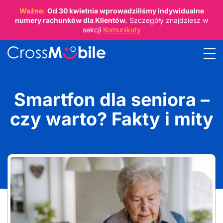
Ważne:
Od
30 kwietnia
wprowadziliśmy indywidualne
numery rachunków dla Klientów.
Szczegóły znajdziesz w
sekcji
Komunikaty
Smartfon dla seniora –
czy warto? Fakty i mity