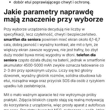
dobór etui poprawiającego chwyt i ochronę.
Jakie parametry naprawdę
mają znaczenie przy wyborze
Przy wyborze urządzenia decydują nie liczby w
specyfikacji, lecz czytelność, chwyt i bezpieczeństwo.
smartfon dla seniora
powinien mieć ekran około 6,1-6,7
cala, dobrą jasność i wyraźny kontrast, ale mit o tym, że
większy ekran zawsze wygrywa, nie jest trafny, bo zbyt
duży model bywa mniej wygodny w dłoni.
telefon dla
seniora
często działa dłużej na baterii, jednak w smartfonie
akumulator 4500-5000 mAh zwykle oznacza ładowanie co
2-3 dni przy spokojnym użyciu. Liczy się też głośny
dzwonek, wyraźny głośnik rozmów, solidna obudowa lub
etui, rozsądna waga oraz przycisk SOS dla osób z ryzykiem
upadku lub zasłabnięcia.
Mit o mało ważnym aparacie też nie wytrzymuje próby
praktyki. Zdjęcia bliskich często stają się realną motywacją
do korzystania z urządzenia, więc prosty aparat z autofocus