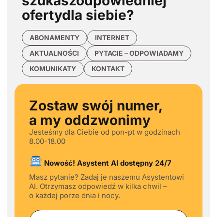
szukasz
odpowiedniej
oferty
dla siebie?
ABONAMENTY
INTERNET
AKTUALNOŚCI
PYTACIE – ODPOWIADAMY
KOMUNIKATY
KONTAKT
Zostaw swój numer,
a my oddzwonimy
Jesteśmy dla Ciebie od pon-pt w godzinach
8.00-18.00
Nowość! Asystent AI dostępny 24/7
Masz pytanie? Zadaj je naszemu Asystentowi
AI. Otrzymasz odpowiedź w kilka chwil –
o każdej porze dnia i nocy.