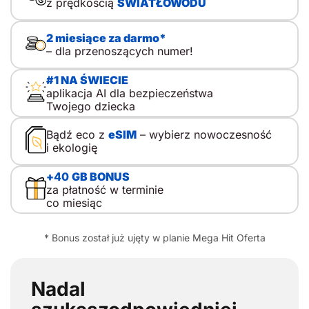
z prędkością
ŚWIATŁOWODU
indziej. Spór nie dotyczy prostego podziału na kontrolę i
wolność, lecz mądrego przewodnictwa, w którym rodzic
towarzyszy, tłumaczy i stopniowo przekazuje
2 miesiące za darmo*
odpowiedzialność. Dlatego pierwszy telefon komórkowy
– dla przenoszących numer!
dla dziecka nie musi oznaczać od razu […]
#1 NA ŚWIECIE
aplikacja AI dla bezpieczeństwa
Twojego dziecka
Bądź eco z
eSIM
– wybierz nowoczesność
i ekologię
+
40
GB BONUS
za płatność w terminie
co miesiąc
* Bonus został już ujęty w planie Mega Hit Oferta
Nadal