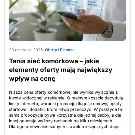
awarią oraz spamem. Dobrze ustawiony smartfon bywa
wygodniejszy niż klasyczny telefon, bo ma większy
wyświetlacz, wyraźniejsze litery i prostsze wybieranie
kontaktów dotykiem. Gdy ustawienia Androida dla seniora
są dopasowane do wzroku i nawyków użytkownika,
obsługa smartfona dla seniora staje się bardziej intuicyjna
niż korzystanie z małych klawiszy. Klasyczny telefon
AdobeStock_2033712735
sprawdza się przy samych połączeniach i SMS-ach, ale
23 czerwca, 2026
•
Oferty i Finanse
ogranicza funkcje bezpieczeństwa. Android dla seniora
daje więcej opcji, od lokalizacji po alarm SOS, pod
Tania sieć komórkowa – jakie
warunkiem uproszczenia interfejsu. Gdy smartfon okazuje
się zbyt […]
elementy oferty mają największy
wpływ na cenę
Niższa cena oferty komórkowej nie wynika wyłącznie z
kwoty widocznej w reklamie. O realnym koszcie decydują
limity internetu, warunki promocji, długość umowy, opłaty
startowe i dodatki, które łatwo przeoczyć. W praktyce ta
sama propozycja bywa korzystna dla jednej osoby, a dla
innej generuje wyższy rachunek po kilku miesiącach.
Dlatego porównanie samych stawek miesięcznych daje
niepełny obraz. W tym artykule pokazano, które elementy