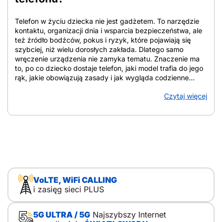
Telefon w życiu dziecka nie jest gadżetem. To narzędzie
kontaktu, organizacji dnia i wsparcia bezpieczeństwa, ale
też źródło bodźców, pokus i ryzyk, które pojawiają się
szybciej, niż wielu dorosłych zakłada. Dlatego samo
wręczenie urządzenia nie zamyka tematu. Znaczenie ma
to, po co dziecko dostaje telefon, jaki model trafia do jego
rąk, jakie obowiązują zasady i jak wygląda codzienne
towarzyszenie rodzica. W tym tekście znajdziesz
Czytaj więcej
uporządkowane wskazówki, które pomagają ocenić
gotowość dziecka, dobrać zakres funkcji, ustalić domowe
reguły i zadbać o bezpieczeństwo online. Z artykułu
dowiesz się: Jak przygotować dziecko do telefonu i od
czego zacząć Jak przygotować dziecko do
odpowiedzialnego korzystania z telefonu? Punkt wyjścia
stanowi cel: telefon służy do kontaktu i bezpieczeństwa, a
nie jako nagroda, zabawka czy element pozycji w grupie.
Decyzję zwykle uruchamiają konkretne sytuacje:
VoLTE, WiFi CALLING
samodzielne powroty ze szkoły, wyjścia do kolegów,
i zasięg sieci PLUS
krótkie zostawanie w domu, wycieczki i kolonie. Właśnie
wtedy pierwszy telefon dla dziecka zaczyna pełnić funkcję
praktyczną. To ważne. Kupno telefonu dla dziecka nie
5G ULTRA / 5G
Najszybszy Internet
sprowadza się do wyboru modelu. Sedno leży gdzie