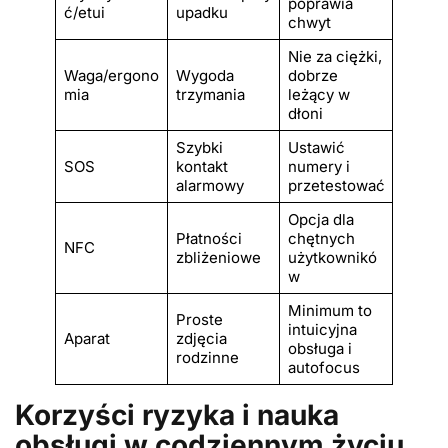
poprawia
ć/etui
upadku
chwyt
Nie za ciężki,
Waga/ergono
Wygoda
dobrze
mia
trzymania
leżący w
dłoni
Szybki
Ustawić
SOS
kontakt
numery i
alarmowy
przetestować
Opcja dla
Płatności
chętnych
NFC
zbliżeniowe
użytkownikó
w
Minimum to
Proste
intuicyjna
Aparat
zdjęcia
obsługa i
rodzinne
autofocus
Korzyści ryzyka i nauka
obsługi w codziennym życiu