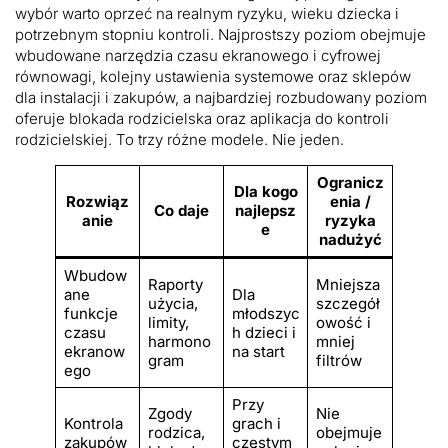
wybór warto oprzeć na realnym ryzyku, wieku dziecka i
potrzebnym stopniu kontroli. Najprostszy poziom obejmuje
wbudowane narzędzia czasu ekranowego i cyfrowej
równowagi, kolejny ustawienia systemowe oraz sklepów
dla instalacji i zakupów, a najbardziej rozbudowany poziom
oferuje blokada rodzicielska oraz aplikacja do kontroli
rodzicielskiej. To trzy różne modele. Nie jeden.
Ogranicz
Dla kogo
Rozwiąz
enia /
Co daje
najlepsz
anie
ryzyka
e
nadużyć
Wbudow
Raporty
Mniejsza
ane
Dla
użycia,
szczegół
funkcje
młodszyc
limity,
owość i
czasu
h dzieci i
harmono
mniej
ekranow
na start
gram
filtrów
ego
Przy
Zgody
Nie
Kontrola
grach i
rodzica,
obejmuje
zakupów
częstym