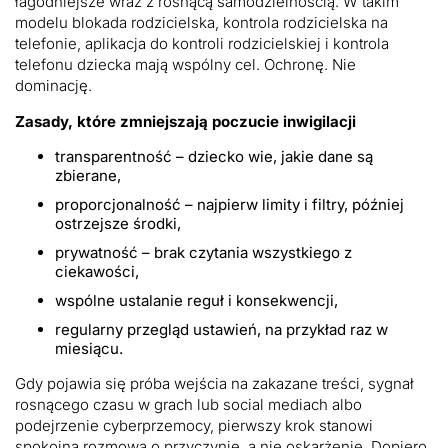
łagodniejsze wraz z rosnącą samodzielnością. W takim
modelu blokada rodzicielska, kontrola rodzicielska na
telefonie, aplikacja do kontroli rodzicielskiej i kontrola
telefonu dziecka mają wspólny cel. Ochronę. Nie
dominację.
Zasady, które zmniejszają poczucie inwigilacji
transparentność – dziecko wie, jakie dane są
zbierane,
proporcjonalność – najpierw limity i filtry, później
ostrzejsze środki,
prywatność – brak czytania wszystkiego z
ciekawości,
wspólne ustalanie reguł i konsekwencji,
regularny przegląd ustawień, na przykład raz w
miesiącu.
Gdy pojawia się próba wejścia na zakazane treści, sygnał
rosnącego czasu w grach lub social mediach albo
podejrzenie cyberprzemocy, pierwszy krok stanowi
spokojna rozmowa o przyczynie, a nie oskarżenie. Dopiero