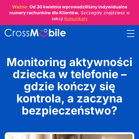
Ważne:
Od
30 kwietnia
wprowadziliśmy indywidualne
numery rachunków dla Klientów.
Szczegóły znajdziesz w
sekcji
Komunikaty
Monitoring aktywności
dziecka w telefonie –
gdzie kończy się
kontrola, a zaczyna
bezpieczeństwo?