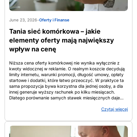
obsługa smartfona dla seniora staje się bardziej intuicyjna
niż korzystanie z małych klawiszy. Klasyczny telefon
AdobeStock_2033712735
sprawdza się przy samych połączeniach i SMS-ach, ale
June 23, 2026
•
Oferty i Finanse
ogranicza funkcje bezpieczeństwa. Android dla seniora
daje więcej opcji, od lokalizacji po alarm SOS, pod
Tania sieć komórkowa – jakie
warunkiem uproszczenia interfejsu. Gdy smartfon okazuje
się zbyt […]
elementy oferty mają największy
wpływ na cenę
Niższa cena oferty komórkowej nie wynika wyłącznie z
kwoty widocznej w reklamie. O realnym koszcie decydują
limity internetu, warunki promocji, długość umowy, opłaty
startowe i dodatki, które łatwo przeoczyć. W praktyce ta
sama propozycja bywa korzystna dla jednej osoby, a dla
innej generuje wyższy rachunek po kilku miesiącach.
Dlatego porównanie samych stawek miesięcznych daje
niepełny obraz. W tym artykule pokazano, które elementy
Czytaj więcej
oferty najmocniej wpływają na cenę, jak liczyć koszt
całkowity w perspektywie 12 i 24 miesięcy oraz na co
zwracać uwagę przy analizie warunków. Tak łatwiej
ocenić, która oferta faktycznie ogranicza wydatki, a która
tylko dobrze wygląda na starcie. Z artykułu dowiesz się: