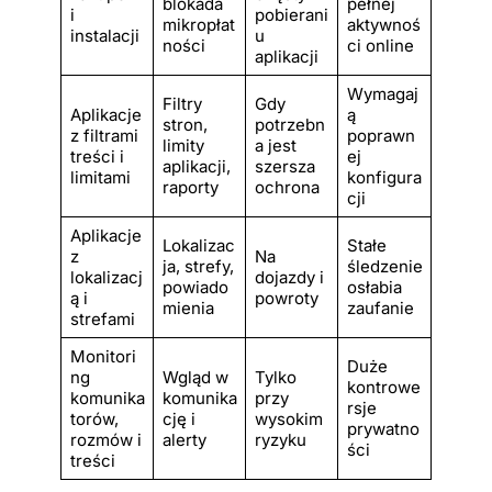
blokada
pełnej
i
pobierani
mikropłat
aktywnoś
instalacji
u
ności
ci online
aplikacji
Wymagaj
Filtry
Gdy
Aplikacje
ą
stron,
potrzebn
z filtrami
poprawn
limity
a jest
treści i
ej
aplikacji,
szersza
limitami
konfigura
raporty
ochrona
cji
Aplikacje
Lokalizac
Stałe
z
Na
ja, strefy,
śledzenie
lokalizacj
dojazdy i
powiado
osłabia
ą i
powroty
mienia
zaufanie
strefami
Monitori
Duże
ng
Wgląd w
Tylko
kontrowe
komunika
komunika
przy
rsje
torów,
cję i
wysokim
prywatno
rozmów i
alerty
ryzyku
ści
treści