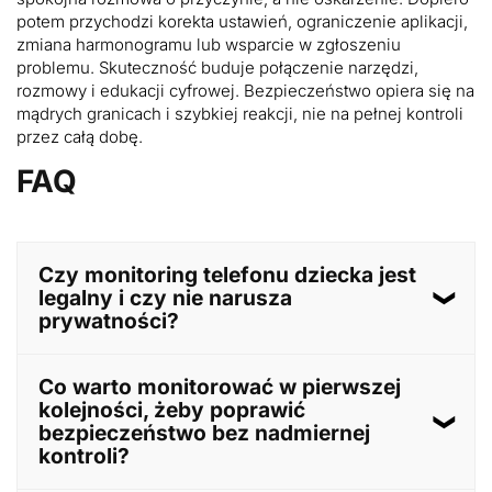
potem przychodzi korekta ustawień, ograniczenie aplikacji,
zmiana harmonogramu lub wsparcie w zgłoszeniu
problemu. Skuteczność buduje połączenie narzędzi,
rozmowy i edukacji cyfrowej. Bezpieczeństwo opiera się na
mądrych granicach i szybkiej reakcji, nie na pełnej kontroli
przez całą dobę.
FAQ
Czy monitoring telefonu dziecka jest
legalny i czy nie narusza
prywatności?
Legalność zależy od wieku dziecka, zakresu kontroli i
Co warto monitorować w pierwszej
celu działania. Gdy monitoring pełni funkcję
ochronną, a nie ukrytego nadzoru, zwykle mieści się
kolejności, żeby poprawić
w logice opieki rodzicielskiej. Znaczenie ma
bezpieczeństwo bez nadmiernej
transparentność, proporcjonalność i rozmowa o
kontroli?
zasadach. Skrajne formy, na przykład czytanie
wszystkich rozmów, wymagają szczególnej