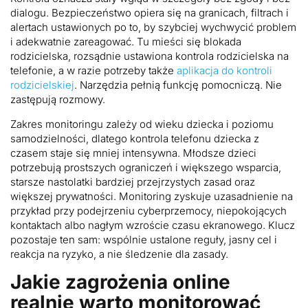
dialogu. Bezpieczeństwo opiera się na granicach, filtrach i
alertach ustawionych po to, by szybciej wychwycić problem
i adekwatnie zareagować. Tu mieści się blokada
rodzicielska, rozsądnie ustawiona kontrola rodzicielska na
telefonie, a w razie potrzeby także
aplikacja do kontroli
rodzicielskiej
. Narzędzia pełnią funkcję pomocniczą. Nie
zastępują rozmowy.
Zakres monitoringu zależy od wieku dziecka i poziomu
samodzielności, dlatego kontrola telefonu dziecka z
czasem staje się mniej intensywna. Młodsze dzieci
potrzebują prostszych ograniczeń i większego wsparcia,
starsze nastolatki bardziej przejrzystych zasad oraz
większej prywatności. Monitoring zyskuje uzasadnienie na
przykład przy podejrzeniu cyberprzemocy, niepokojących
kontaktach albo nagłym wzroście czasu ekranowego. Klucz
pozostaje ten sam: wspólnie ustalone reguły, jasny cel i
reakcja na ryzyko, a nie śledzenie dla zasady.
Jakie zagrożenia online
realnie warto monitorować