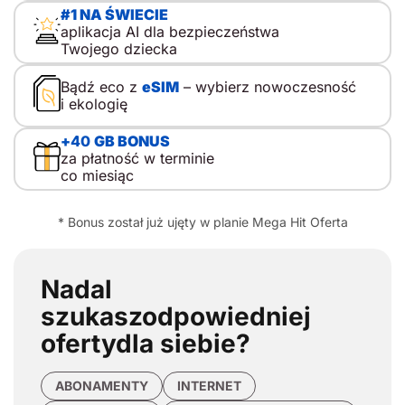
#1 NA ŚWIECIE
aplikacja AI dla bezpieczeństwa
Twojego dziecka
Bądź eco z
eSIM
– wybierz nowoczesność
i ekologię
+
40
GB BONUS
za płatność w terminie
co miesiąc
* Bonus został już ujęty w planie Mega Hit Oferta
Nadal
szukasz
odpowiedniej
oferty
dla siebie?
ABONAMENTY
INTERNET