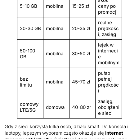
skok
5-10 GB
mobilna
15-25 zł
ceny po
promocji
realne
20-30 GB
mobilna
20-35 zł
prędkośc
i, zasięg
lejek w
50-100
interneci
mobilna
30-50 zł
GB
e
mobilnym
pułap
bez
pełnej
mobilna
45-70 zł
limitu
prędkośc
i
zasięg,
domowy
domowa
40-80 zł
obciążeni
LTE/5G
e sieci
Gdy z sieci korzysta kilka osób, działa smart TV, konsola i
laptopy, lepszym wyborem często okazuje się
internet