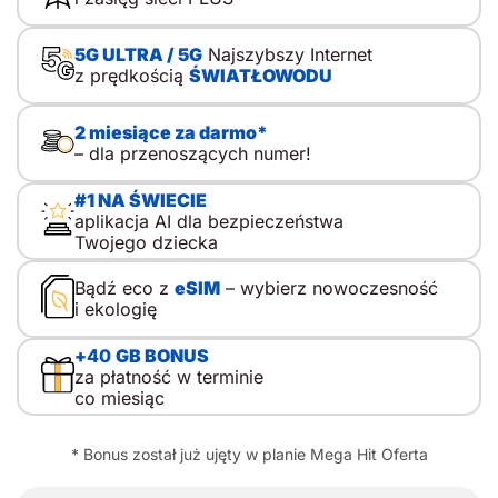
krótkie zostawanie w domu, wycieczki i kolonie. Właśnie
wtedy pierwszy telefon dla dziecka zaczyna pełnić funkcję
praktyczną. To ważne. Kupno telefonu dla dziecka nie
5G ULTRA / 5G
Najszybszy Internet
sprowadza się do wyboru modelu. Sedno leży gdzie
z prędkością
ŚWIATŁOWODU
indziej. Spór nie dotyczy prostego podziału na kontrolę i
wolność, lecz mądrego przewodnictwa, w którym rodzic
towarzyszy, tłumaczy i stopniowo przekazuje
2 miesiące za darmo*
odpowiedzialność. Dlatego pierwszy telefon komórkowy
– dla przenoszących numer!
dla dziecka nie musi oznaczać od razu […]
#1 NA ŚWIECIE
aplikacja AI dla bezpieczeństwa
Twojego dziecka
Bądź eco z
eSIM
– wybierz nowoczesność
i ekologię
+
40
GB BONUS
za płatność w terminie
co miesiąc
* Bonus został już ujęty w planie Mega Hit Oferta