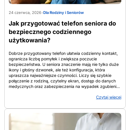
AdobeStock_1565597090
24 czerwca, 2026
•
Dla Rodziny i Seniorów
Jak przygotować telefon seniora do
bezpiecznego codziennego
użytkowania?
Dobrze przygotowany telefon ułatwia codzienny kontakt,
ogranicza liczbę pomyłek i zwiększa poczucie
bezpieczeństwa. U seniora znaczenie mają nie tylko duże
ikony i głośny dzwonek, ale też konfiguracja, która
upraszcza najważniejsze czynności. Liczy się szybkie
połączenie z rodziną, czytelny ekran, dostęp do danych
medycznych oraz zabezpieczenia na wypadek zgubienia
urządzenia lub podejrzanych połączeń. W artykule
Czytaj więcej
zebrano konkretne rozwiązania, które porządkują ekran,
wzmacniają ochronę i ułatwiają codzienne korzystanie ze
smartfona. Telefon staje się wtedy narzędziem wsparcia, a
nie źródłem chaosu. Z artykułu dowiesz się: Jak
przygotować telefon seniora do bezpiecznego
codziennego użytkowania Jak przygotować telefon