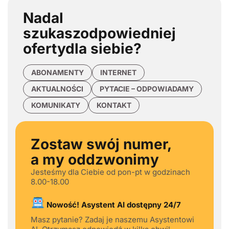
Nadal
szukasz
odpowiedniej
oferty
dla siebie?
ABONAMENTY
INTERNET
AKTUALNOŚCI
PYTACIE – ODPOWIADAMY
KOMUNIKATY
KONTAKT
Zostaw swój numer,
a my oddzwonimy
Jesteśmy dla Ciebie od pon-pt w godzinach
8.00-18.00
Nowość! Asystent AI dostępny 24/7
Masz pytanie? Zadaj je naszemu Asystentowi