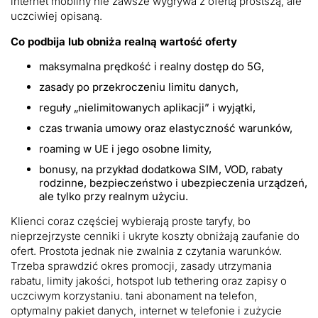
internet mobilny nie zawsze wygrywa z ofertą prostszą, ale
uczciwiej opisaną.
Co podbija lub obniża realną wartość oferty
maksymalna prędkość i realny dostęp do 5G,
zasady po przekroczeniu limitu danych,
reguły „nielimitowanych aplikacji” i wyjątki,
czas trwania umowy oraz elastyczność warunków,
roaming w UE i jego osobne limity,
bonusy, na przykład dodatkowa SIM, VOD, rabaty
rodzinne, bezpieczeństwo i ubezpieczenia urządzeń,
ale tylko przy realnym użyciu.
Klienci coraz częściej wybierają proste taryfy, bo
nieprzejrzyste cenniki i ukryte koszty obniżają zaufanie do
ofert. Prostota jednak nie zwalnia z czytania warunków.
Trzeba sprawdzić okres promocji, zasady utrzymania
rabatu, limity jakości, hotspot lub tethering oraz zapisy o
uczciwym korzystaniu. tani abonament na telefon,
optymalny pakiet danych, internet w telefonie i zużycie