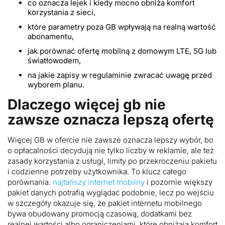
co oznacza lejek i kiedy mocno obniża komfort
korzystania z sieci,
które parametry poza GB wpływają na realną wartość
abonamentu,
jak porównać ofertę mobilną z domowym LTE, 5G lub
światłowodem,
na jakie zapisy w regulaminie zwracać uwagę przed
wyborem planu.
Dlaczego więcej gb nie
zawsze oznacza lepszą ofertę
Więcej GB w ofercie nie zawsze oznacza lepszy wybór, bo
o opłacalności decydują nie tylko liczby w reklamie, ale też
zasady korzystania z usługi, limity po przekroczeniu pakietu
i codzienne potrzeby użytkownika. To klucz całego
porównania.
najtańszy internet mobilny
i pozornie większy
pakiet danych potrafią wyglądać podobnie, lecz po wejściu
w szczegóły okazuje się, że pakiet internetu mobilnego
bywa obudowany promocją czasową, dodatkami bez
realnej wartości albo ograniczeniami, które obniżają komfort