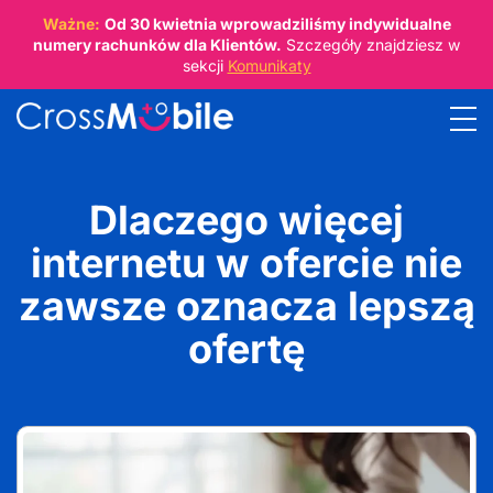
Ważne:
Od
30 kwietnia
wprowadziliśmy indywidualne
numery rachunków dla Klientów.
Szczegóły znajdziesz w
sekcji
Komunikaty
Dlaczego więcej
internetu w ofercie nie
zawsze oznacza lepszą
ofertę