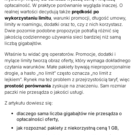
opłacalność. W praktyce porównanie wygląda inaczej. O
realnej wartości decydują także
prędkość po
wykorzystaniu limitu
, warunki promocji, długość umowy,
limity w roamingu, dodatki oraz to, czy z nich korzystasz.
Dwie pozornie podobne propozycje potrafią różnić się
jakością codziennego używania sieci bardziej niż samą
liczbą gigabajtów.
Właśnie tu widać grę operatorów. Promocje, dodatki i
mylące limity tworzą obraz oferty, który wymaga dokładnego
czytania warunków. Małe pakiety bywają nieproporcjonalnie
drogie, a hasło „no limit” często oznacza „no limit z
lejkiem”. Rynek ma też problem z przejrzystością taryf, więc
prostość porównania
zyskuje na znaczeniu. Sam rozmiar
paczki nie przesądza o jakości usługi.
Z artykułu dowiesz się:
dlaczego sama liczba gigabajtów nie przesądza o
opłacalności oferty,
jak rozpoznać pakiety z niekorzystną ceną 1 GB,