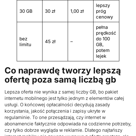
lepszy
30 GB
30 zł
1,00 zł
próg
cenowy
pełna
prędkość
bez
do 100
45 zł
–
limitu
GB,
potem
lejek
Co naprawdę tworzy lepszą
ofertę poza samą liczbą gb
Lepsza oferta nie wynika z samej liczby GB, bo pakiet
internetu mobilnego jest tylko jednym z elementów całej
usługi. O końcowej opłacalności decydują zasady
korzystania, jakość połączenia i zapisy ukryte w
regulaminie. To one przesądzają, czy internet w
abonamencie faktycznie odpowiada na codzienne potrzeby,
czy tylko dobrze wygląda w reklamie. Dlatego najtańszy