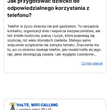
Jak przygotować dziecko do
odpowiedzialnego korzystania z
telefonu?
Telefon w życiu dziecka nie jest gadżetem. To narzędzie
kontaktu, organizacji dnia i wsparcia bezpieczeństwa, ale
też źródło bodźców, pokus i ryzyk, które pojawiają się
szybciej, niż wielu dorosłych zakłada. Dlatego samo
wręczenie urządzenia nie zamyka tematu. Znaczenie ma
to, po co dziecko dostaje telefon, jaki model trafia do jego
rąk, jakie obowiązują zasady i jak wygląda codzienne
towarzyszenie rodzica. W tym tekście znajdziesz
Czytaj więcej
uporządkowane wskazówki, które pomagają ocenić
gotowość dziecka, dobrać zakres funkcji, ustalić domowe
reguły i zadbać o bezpieczeństwo online. Z artykułu
dowiesz się: Jak przygotować dziecko do telefonu i od
czego zacząć Jak przygotować dziecko do
odpowiedzialnego korzystania z telefonu? Punkt wyjścia
stanowi cel: telefon służy do kontaktu i bezpieczeństwa, a
nie jako nagroda, zabawka czy element pozycji w grupie.
Decyzję zwykle uruchamiają konkretne sytuacje:
VoLTE, WiFi CALLING
samodzielne powroty ze szkoły, wyjścia do kolegów,
i zasięg sieci PLUS